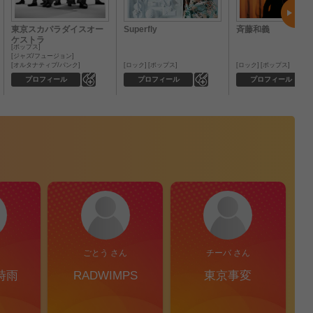
東京スカパラダイスオー
Superfly
斉藤和義
ケストラ
ポップス
ジャズ/フュージョン
オルタナティブ/パンク
ロック
ポップス
ロック
ポップス
0
0
プロフィール
プロフィール
プロフィール
ごとう さん
チーバ さん
時雨
RADWIMPS
東京事変