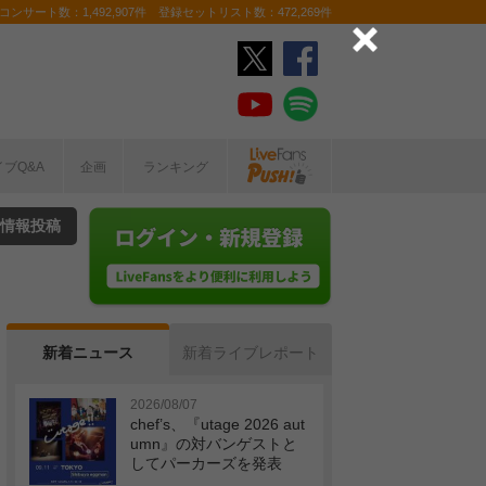
ンサート数：1,492,907件 登録セットリスト数：472,269件
イブQ&A
企画
ランキング
情報投稿
新着ニュース
新着ライブレポート
2026/08/07
chef’s、『utage 2026 aut
umn』の対バンゲストと
してパーカーズを発表