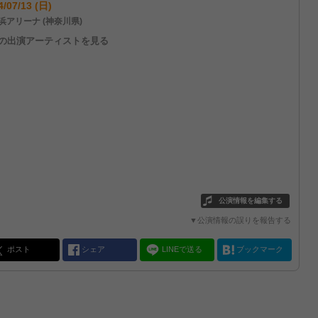
4/07/13 (日)
浜アリーナ (神奈川県)
他の出演アーティストを見る
公演情報を編集する
▼公演情報の誤りを報告する
ポスト
シェア
LINEで送る
ブックマーク