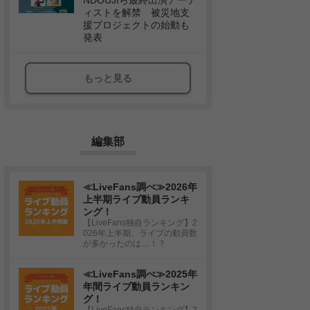
NDOUJIら最終出演アーテ
ィストを解禁 被災地支
援プロジェクトの始動も
発表
もっと見る
編集部
≪LiveFans調べ≫2026年
上半期ライブ動員ランキ
ング！
【LiveFans独自ランキング】2
026年上半期、ライブの動員数
が多かったのは…！？
≪LiveFans調べ≫2025年
年間ライブ動員ランキン
グ！
【LiveFans独自ランキング】2