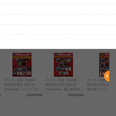
はまだ投稿されていません。
ビューを投稿してみませんか？
レビューを投稿する
、実際のライブとは異なる場合があります。
アジカン主催『NANO-
アジカン主催『NANO-
アジカン主催『NAN
MUGEN FES. 2025 In
MUGEN FES. 2025 In
MUGEN FES.202
Yokohama』ファウンテイ
Yokohama』第三弾出演ア
弾出演アーティスト
ンズ・オブ・ウェイン、ハ
ーティストとして
ELLEGARDEN、
)
(2025/05/09)
(2025/05/02)
(202
ウディら最終ラインナップ
SPECIAL OTHERS、YeYe
発表
を発表
を発表