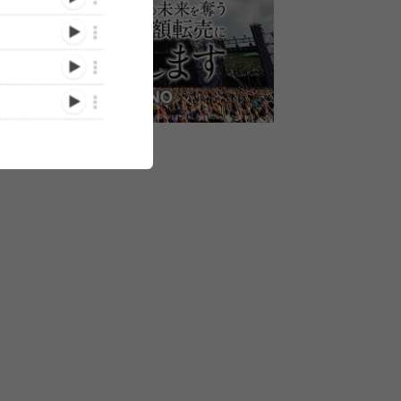
ユニコーン2023-2024ツア
O-
ASIAN KUNG-FU
ユニコーンのラ
ー「クロスロード」スター
5』第二
GENERATION主催ロック
時間にわたっ
ト！初日の模様を最速レポ
として
イベント『NANO-MUGEN
品化も含めた
ベックを
FES.2025』、日本とイン
ん5つの『50
(2023/12/08)
5/03/11)
(2024/12/28)
ドネシア2カ国で開催決定
プラスで