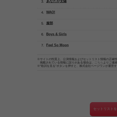
あなたが太陽
WAO!
服部
Boys & Girls
Feel So Moon
※サイトの性質上、公演情報およびセットリスト情報の正確
掲載されている情報に誤りがある場合は、
こちら
よりご連
※“歌詞を見る”ボタンを押すと、株式会社ページワンが運営
セットリスト