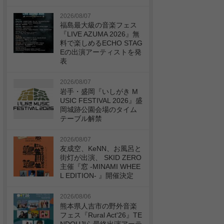
2026/08/07
福島最大級の音楽フェス
『LIVE AZUMA 2026』無
料で楽しめるECHO STAG
Eの出演アーティストを発
表
2026/08/07
岩手・盛岡『いしがき M
USIC FESTIVAL 2026』盛
岡城跡公園会場のタイム
テーブル解禁
2026/08/07
友成空、KeNN、お風呂と
街灯が出演、 SKID ZERO
主催『窓 -MINAMI WHEE
L EDITION- 』開催決定
2026/08/06
熊本県人吉市の野外音楽
フェス『Rural Act'26』TE