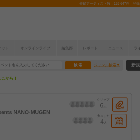
登録アーティスト数：126,647件 登録コ
ケット
オンラインライブ
編集部
レポート
ニュース
ラ
ここから！
新規
ジャンル検索
上半期編発表！
ここから！
上半期編発表！
クリップ
6
人
sents NANO-MUGEN
参加した
4
人