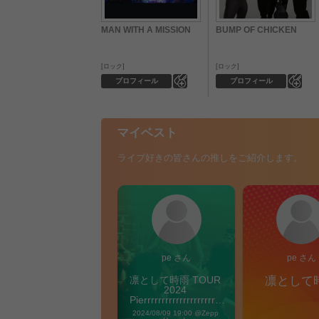
MAN WITH A MISSION
BUMP OF CHICKEN
ロック
ロック
0
0
プロフィール
プロフィール
マイベスト
ライブ好きの皆さんの推しをご紹介します。
pe さん
pe さん
凛として時雨 TOUR 
凛として
2024 
Pierrrrrrrrrrrrrrrrrrrre 
Vibes
2024/08/09 19:00 @Zepp 