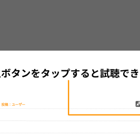
グッズの待ち時間：
観たレポを投稿する
ただいま受付中です
[---／---]