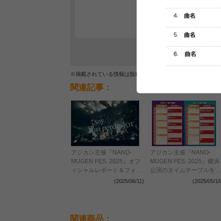
レビュー
最初のレ
※掲載されている情報は投稿されたデータを集計したもので
関連記事：
アジカン主催『NANO-
アジカン主催『NANO-
MUGEN FES. 2025』オフ
MUGEN FES. 2025』横浜
ィシャルレポート＆フォト
公演のタイムテーブルを公
が公開 世代も国境もジャ
開
(2025/06/11)
(2025/05/16
ンルも越えて過去・現在・
未来を繋いだ2日間
関連商品：