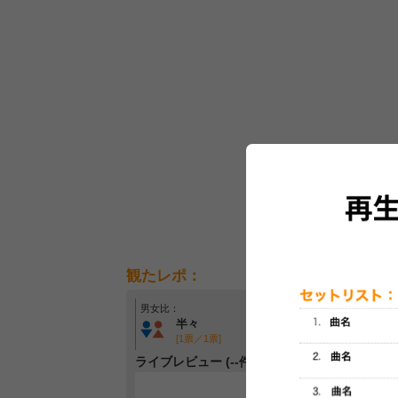
観たレポ：
男女比：
年齢層：
半々
30代～40代中心
[1票／1票]
[1票／1票]
ライブレビュー (--件)