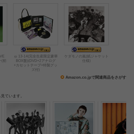
OVE
ゅ 13-14(完全生産限定豪華
ケダモノの嵐(紙ジャケット
~(初
BOX盤)(DVD+2アナログ
仕様)
+カセットテープ+特製グッ
ズ付)
Amazon.co.jpで関連商品をさがす
も見ています。