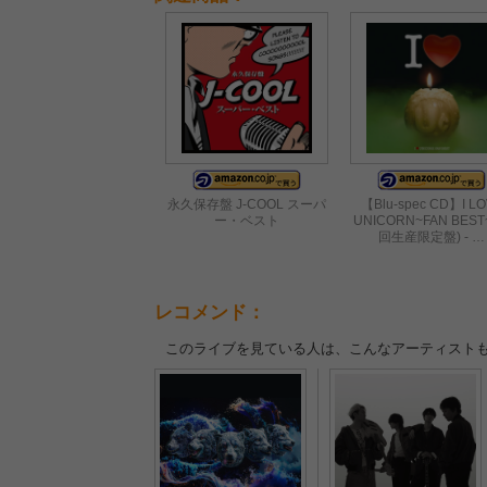
永久保存盤 J-COOL スーパ
【Blu-spec CD】I L
ー・ベスト
UNICORN~FAN BEST
回生産限定盤) - …
レコメンド：
このライブを見ている人は、こんなアーティスト