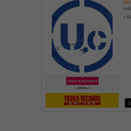
201
＠横
» 