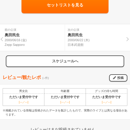
セットリストを見る
前の公演
次の公演
奥田民生
奥田民生
2000/06/16 (金)
2000/06/22 (木)
Zepp Sapporo
日本武道館
スケジュールへ
レビュー/観たレポ
投稿
(--件)
男女比
年齢層
グッズの待ち時間
ただいま受付中です
ただいま受付中です
ただいま受付中です
[---／---]
[---／---]
[---／---]
※掲載されている情報は投稿されたデータを集計したもので、実際のライブとは異なる場合があ
ります。
レビューはまだ投稿されていません。