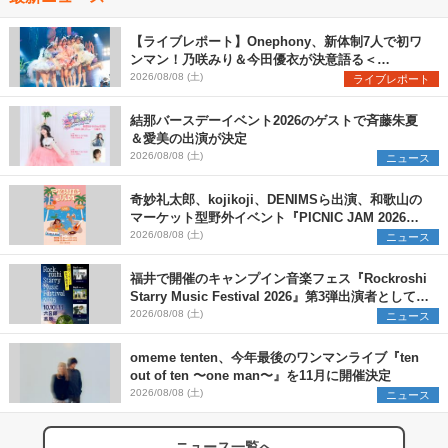
【ライブレポート】Onephony、新体制7人で初ワ
ンマン！乃咲みり＆今田優衣が決意語る＜
Onephony新体制1st Oneman Live はじまりの夏
2026/08/08 (土)
ライブレポート
＞
結那バースデーイベント2026のゲストで斉藤朱夏
＆愛美の出演が決定
2026/08/08 (土)
ニュース
奇妙礼太郎、kojikoji、DENIMSら出演、和歌山の
マーケット型野外イベント『PICNIC JAM 2026』
早割チケット発売開始
2026/08/08 (土)
ニュース
福井で開催のキャンプイン音楽フェス『Rockroshi
Starry Music Festival 2026』第3弾出演者として
SCOOBIE DO、かりゆし58、Reiを発表
2026/08/08 (土)
ニュース
omeme tenten、今年最後のワンマンライブ『ten
out of ten 〜one man〜』を11月に開催決定
2026/08/08 (土)
ニュース
ニュース一覧へ