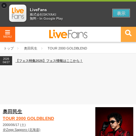
×
LiveFans
表示
株式会社SKIYAKI
無料 - In Google Play
MENU
2026
【フェス特集2026】フェス情報はここから！
04/27
トップ
奥田民生
TOUR 2000 GOLDBLEND
2026
【ライブ動員ランキング】2026年上半期編発表！
07/28
2026
【フェス特集2026】フェス情報はここから！
04/27
2026
【ライブ動員ランキング】2026年上半期編発表！
07/28
奥田民生
TOUR 2000 GOLDBLEND
2000/06/17 (土)
＠Zepp Sapporo (北海道)