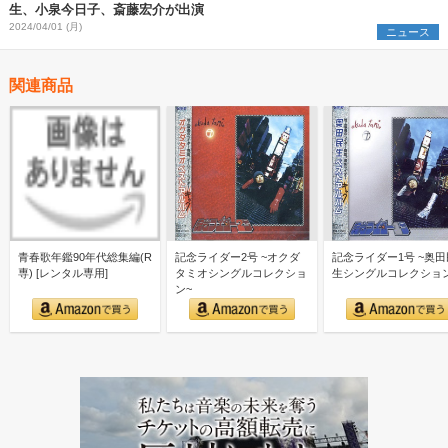
生、小泉今日子、斎藤宏介が出演
2024/04/01 (月)
ニュース
関連商品
青春歌年鑑90年代総集編(R
記念ライダー2号 ~オクダ
記念ライダー1号 ~奥田
専) [レンタル専用]
タミオシングルコレクショ
生シングルコレクショ
ン~