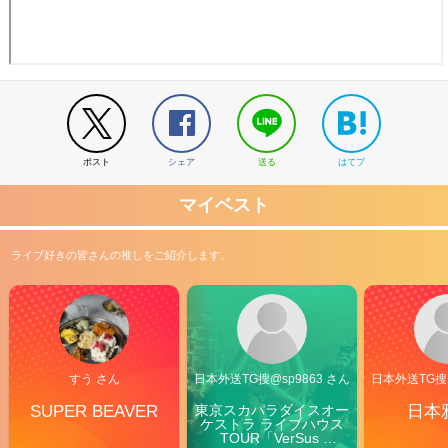
ポスト
シェア
送る
はてブ
マイベスト
ライブ好きの皆さんの推しをご紹介します。
すう さん
日本外送TG搜@sp9863 さん
日本外送TG搜@
SUPER BEAVER
東京スカパラダイスオー
日本
ケストラ ライブハウス
TOUR「VerSus 