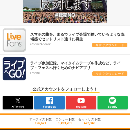
スマホの曲を、まるでライブ会場で聴いているような臨
場感でセットリスト通りに再生
iPhone/Android
今すぐダウンロード
ライブ参加記録、マイタイムテーブル作成など、ライ
ブ・フェスへ行くためのナビアプリ
iPhone
今すぐダウンロード
公式アカウントをフォローしよう！
X(Twitter)
Facebook
Youtube
Spotify
アーティスト数
コンサート数
セットリスト数
126,671
1,493,261
472,348