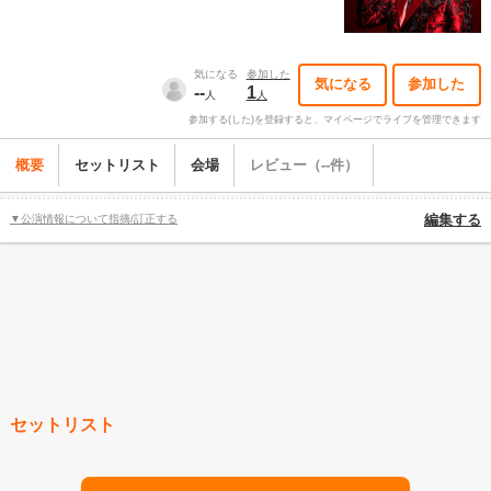
気になる
参加した
気になる
参加した
--
1
人
人
参加する(した)を登録すると、マイページでライブを管理できます
概要
セットリスト
会場
レビュー（--件）
▼公演情報について指摘/訂正する
編集する
セットリスト