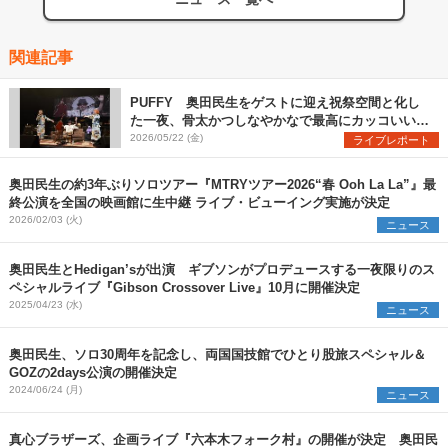
関連記事
PUFFY 奥田民生をゲストに迎え祝祭空間と化し
た一夜、骨太かつしなやかなで最高にカッコいいデ
ビュー30周年記念ライブをレポート
2026/05/22 (金)
ライブレポート
奥田民生の約3年ぶりソロツアー『MTRYツアー2026“春 Ooh La La”』最
終公演を全国の映画館に生中継 ライブ・ビューイング実施が決定
2026/02/03 (火)
ニュース
奥田民生とHedigan’sが出演 ギブソンがプロデュースする一夜限りのス
ペシャルライブ『Gibson Crossover Live』10月に開催決定
2025/04/23 (水)
ニュース
奥田民生、ソロ30周年を記念し、両国国技館でひとり股旅スペシャル＆
GOZの2days公演の開催決定
2024/06/24 (月)
ニュース
真心ブラザーズ、企画ライブ『六本木フォーク村』の開催が決定 奥田民