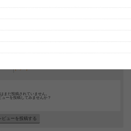
グッズの待ち時間：
観たレポを投稿する
ただいま受付中です
[---／---]
はまだ投稿されていません。
ビューを投稿してみませんか？
レビューを投稿する