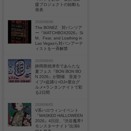
援プロジェクトの始動も
発表
2026/08/06
The BONEZ 対バンツア
ー『MATCHBOX2026』Si
M、Fear, and Loathing in
Las Vegasら対バンアーテ
ィストを一斉解禁
2026/08/05
静岡県焼津市であらたな
夏フェス『BON BON BO
N 2026』が開催 音楽ラ
イブ×盆踊り×DJ×屋台グ
ルメ×ランタンナイトで彩
る2日間
2026/08/05
V系ハロウィンイベント
『MASKED HALLOWEEN
2026』4日目、“渋谷魔界†
モンスターナイト”出演6