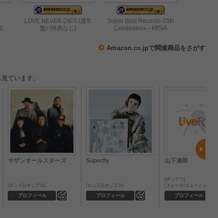
LOVE NEVER DIES (通常
Super Best Records-15th
N)
盤) (特典なし)
Celebration- - MISIA
Amazon.co.jpで関連商品をさがす
も見ています。
サザンオールスターズ
Superfly
山下達郎
ポップス
ロック
ポップス
ロック
ポップス
フォーク/ニューミュージ
0
0
プロフィール
プロフィール
プロフィール