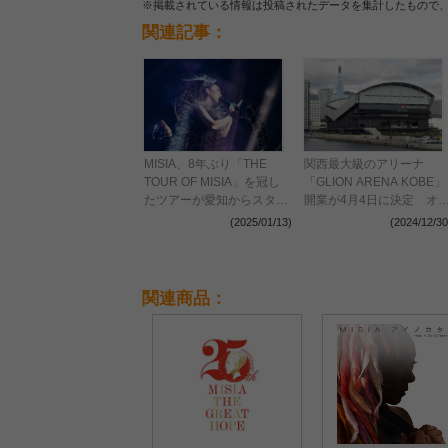
※掲載されている情報は投稿されたデータを集計したもので
関連記事：
MISIA、8年ぶり「THE
関西最大級のアリーナ
TOUR OF MISIA」を冠し
「GLION ARENA KOBE」
たツアーが愛知からスター
開業が4月4日に決定 オ
ト ニューアルバムのリリ
プニング月間にはストーク
(2025/01/13)
(2024/12/30
ースも発表（写真6点）
スの本拠地初戦やMISIA、
あいみょん、マンウィズら
登場
関連商品：