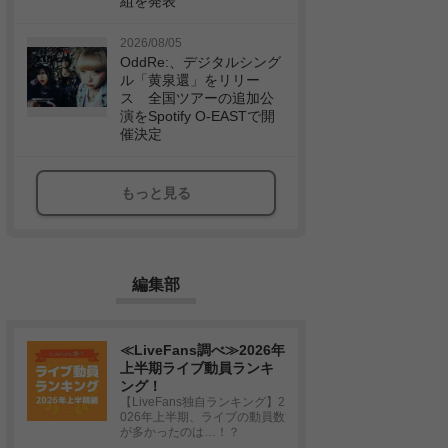
組を発表
2026/08/05
OddRe:、デジタルシング
ル「黄泉還」をリリー
ス 全国ツアーの追加公
演をSpotify O-EASTで開
催決定
もっと見る
編集部
≪LiveFans調べ≫2026年
上半期ライブ動員ランキ
ング！
【LiveFans独自ランキング】2
026年上半期、ライブの動員数
が多かったのは…！？