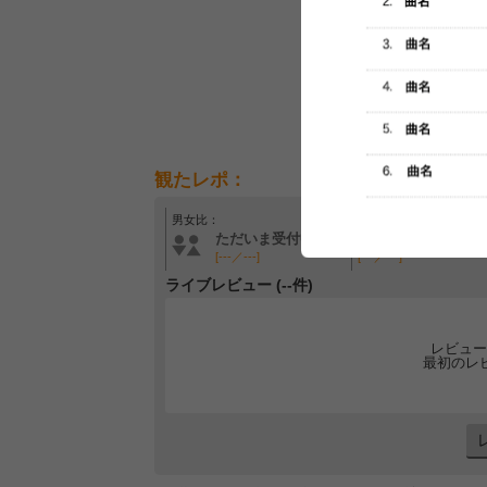
観たレポ：
男女比：
年齢層：
ただいま受付中です
ただいま受付中です
[---／---]
[---／---]
ライブレビュー (--件)
レビュー
最初のレ