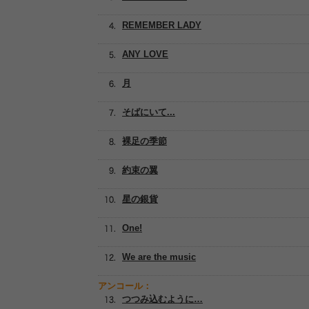
REMEMBER LADY
ANY LOVE
月
そばにいて...
裸足の季節
約束の翼
星の銀貨
One!
We are the music
アンコール：
つつみ込むように…