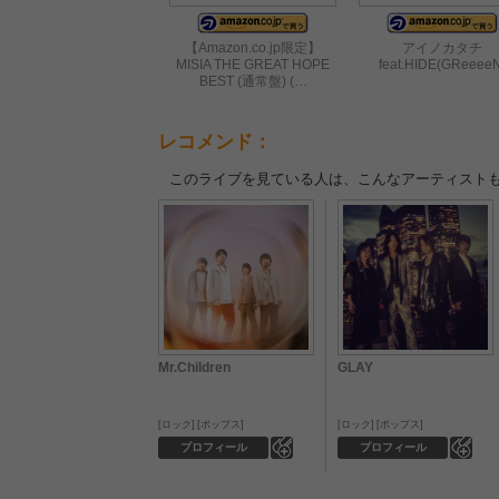
【Amazon.co.jp限定】
アイノカタチ
MISIA THE GREAT HOPE
feat.HIDE(GReeee
BEST (通常盤) (…
レコメンド：
このライブを見ている人は、こんなアーティスト
Mr.Children
GLAY
ロック
ポップス
ロック
ポップス
0
0
プロフィール
プロフィール