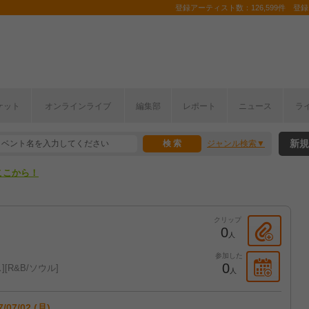
登録アーティスト数：126,599件 登録コ
ケット
オンラインライブ
編集部
レポート
ニュース
ラ
ここから！
新規
ジャンル検索
上半期編発表！
ここから！
上半期編発表！
クリップ
0
人
参加した
0
ス
R&B/ソウル
人
7/07/02 (月)