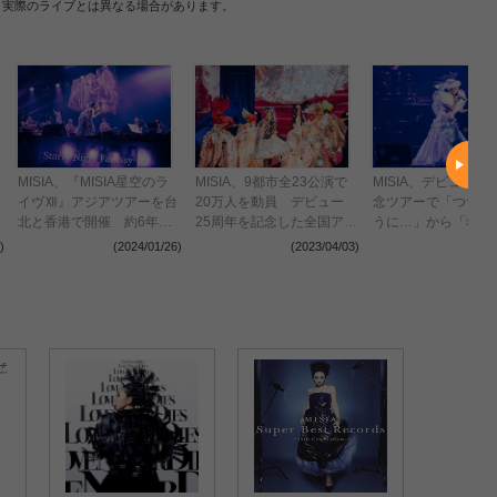
、実際のライブとは異なる場合があります。
MISIA、『MISIA星空のラ
MISIA、9都市全23公演で
MISIA、デビュー2
イヴⅫ』アジアツアーを台
20万人を動員 デビュー
念ツアーで「つつみ
ー
北と香港で開催 約6年ぶ
25周年を記念した全国アリ
うに…」から「希望
りのアジア公演が決定
ーナツアーが有明アリーナ
た」まで新旧ヒット
)
(2024/01/26)
(2023/04/03)
(2023
で幕
羅