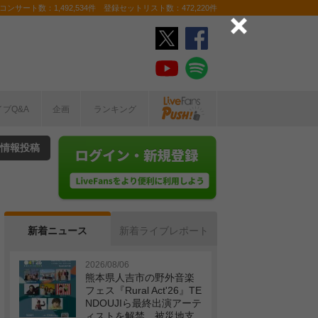
ンサート数：1,492,534件 登録セットリスト数：472,220件
イブQ&A
企画
ランキング
情報投稿
新着ニュース
新着ライブレポート
2026/08/06
熊本県人吉市の野外音楽
フェス『Rural Act'26』TE
NDOUJIら最終出演アーテ
ィストを解禁 被災地支