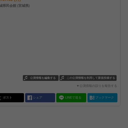
城県民会館 (宮城県)
公演情報を編集する
この公演情報を利用して新規投稿する
▼公演情報の誤りを報告する
ポスト
シェア
LINEで送る
ブックマーク