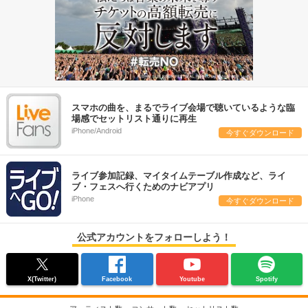
スマホの曲を、まるでライブ会場で聴いているような臨
場感でセットリスト通りに再生
iPhone/Android
今すぐダウンロード
ライブ参加記録、マイタイムテーブル作成など、ライ
ブ・フェスへ行くためのナビアプリ
iPhone
今すぐダウンロード
公式アカウントをフォローしよう！
X(Twitter)
Facebook
Youtube
Spotify