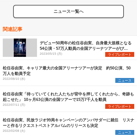
ニュース一覧へ
関連記事
デビュー50周年の松任谷由実、自身最大規模となる
54公演・57万人動員の全国アリーナツアーがぴあ
アリーナMMで開幕
2023/05/15 (月)
ライブレポート
松任谷由実、キャリア最大の全国アリーナツアーが決定 約50公演、50
万人を動員予定
2022/08/10 (水)
ニュース
松任谷由実「待っていてくれた人たちが背中を押してくれたから、奇跡も
起こせた」 10ヶ月63公演の全国ツアーで15万7千人を動員
2022/07/11 (月)
ライブレポート
松任谷由実、民放ラジオ99局キャンペーンのアンバサダーに就任 リスナ
ーと作るリクエストベストアルバムのリリースも決定
2022/02/08 (火)
ニュース