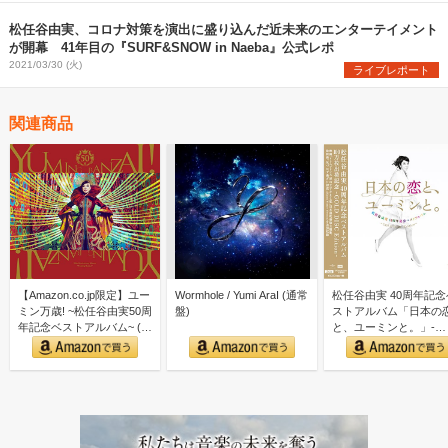
松任谷由実、コロナ対策を演出に盛り込んだ近未来のエンターテイメント
が開幕 41年目の『SURF&SNOW in Naeba』公式レポ
2021/03/30 (火)
ライブレポート
関連商品
【Amazon.co.jp限定】ユー
Wormhole / Yumi AraI (通常
松任谷由実 40周年記念
ミン万歳! ~松任谷由実50周
盤)
ストアルバム「日本の
年記念ベストアルバム~ (初
と、ユーミンと。」-
回限…
GOLD DISC Editi…