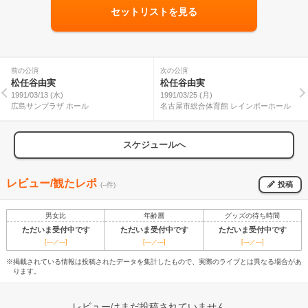
セットリストを見る
前の公演
次の公演
松任谷由実
松任谷由実
1991/03/13 (水)
1991/03/25 (月)
広島サンプラザ ホール
名古屋市総合体育館 レインボーホール
スケジュールへ
レビュー/観たレポ
投稿
(--件)
男女比
年齢層
グッズの待ち時間
ただいま受付中です
ただいま受付中です
ただいま受付中です
[---／---]
[---／---]
[---／---]
※掲載されている情報は投稿されたデータを集計したもので、実際のライブとは異なる場合があ
ります。
レビューはまだ投稿されていません。