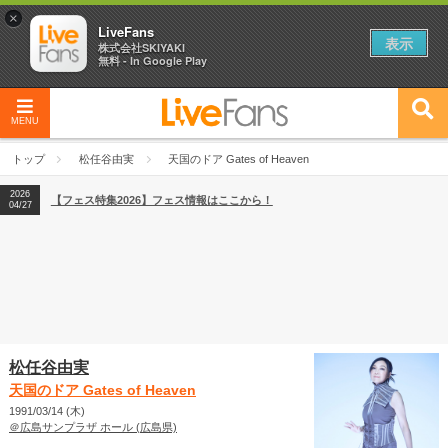
×
LiveFans
表示
株式会社SKIYAKI
無料 - In Google Play
MENU
2026
【フェス特集2026】フェス情報はここから！
04/27
トップ
松任谷由実
天国のドア Gates of Heaven
2026
【ライブ動員ランキング】2026年上半期編発表！
07/28
2026
【フェス特集2026】フェス情報はここから！
04/27
2026
【ライブ動員ランキング】2026年上半期編発表！
07/28
松任谷由実
天国のドア Gates of Heaven
1991/03/14 (木)
＠広島サンプラザ ホール (広島県)