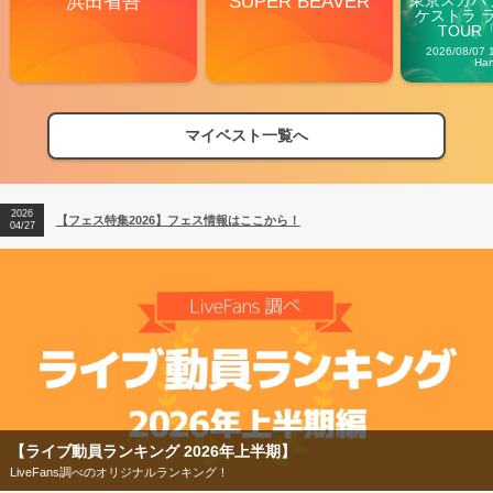
浜田省吾
SUPER BEAVER
ケストラ 
TOUR「V
Carn
2026/08/07 
Ha
マイベスト一覧へ
2026
【フェス特集2026】フェス情報はここから！
04/27
2026
【ライブ動員ランキング】2026年上半期編発表！
07/28
2026
【フェス特集2026】フェス情報はここから！
04/27
2026
【ライブ動員ランキング】2026年上半期編発表！
07/28
【フェス特集2026】
今年もフェスの季節がやってきた！