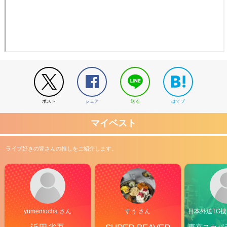
ポスト
シェア
送る
はてブ
マイベスト
ライブ好きの皆さんの推しをご紹介します。
yumemocha さん
すう さん
日本外送TG搜@
東京スカパ