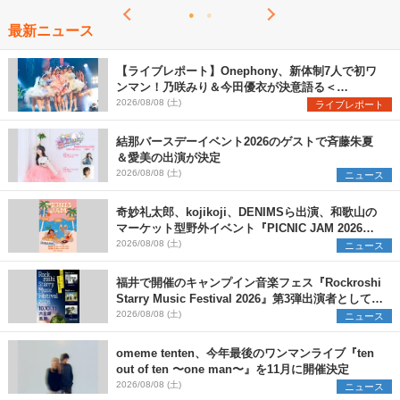
最新ニュース
【ライブレポート】Onephony、新体制7人で初ワ
ンマン！乃咲みり＆今田優衣が決意語る＜
Onephony新体制1st Oneman Live はじまりの夏
2026/08/08 (土)
ライブレポート
＞
結那バースデーイベント2026のゲストで斉藤朱夏
＆愛美の出演が決定
2026/08/08 (土)
ニュース
奇妙礼太郎、kojikoji、DENIMSら出演、和歌山の
マーケット型野外イベント『PICNIC JAM 2026』
早割チケット発売開始
2026/08/08 (土)
ニュース
福井で開催のキャンプイン音楽フェス『Rockroshi
Starry Music Festival 2026』第3弾出演者として
SCOOBIE DO、かりゆし58、Reiを発表
2026/08/08 (土)
ニュース
omeme tenten、今年最後のワンマンライブ『ten
out of ten 〜one man〜』を11月に開催決定
2026/08/08 (土)
ニュース