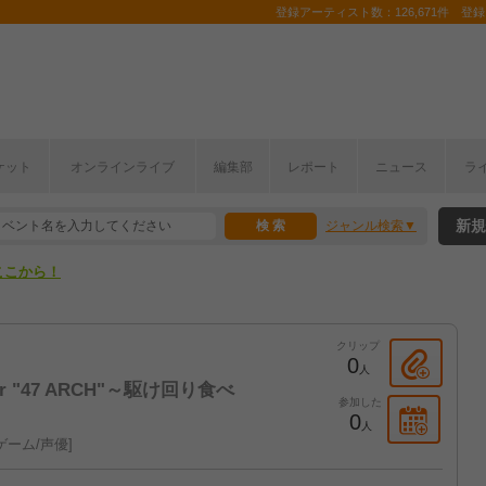
登録アーティスト数：126,671件 登録コ
ケット
オンラインライブ
編集部
レポート
ニュース
ラ
ここから！
新規
ジャンル検索
上半期編発表！
ここから！
上半期編発表！
クリップ
0
人
 Tour "47 ARCH"～駆け回り食べ
参加した
0
人
ゲーム/声優