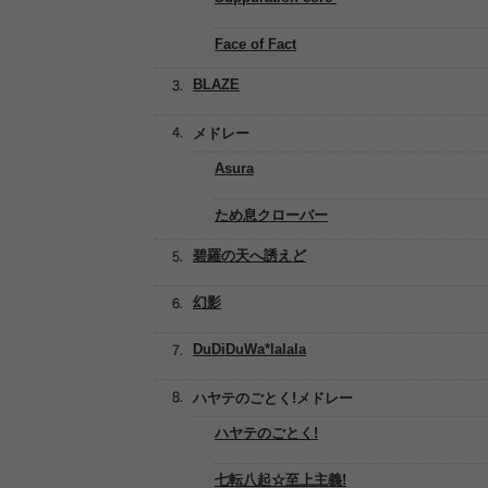
Face of Fact
BLAZE
メドレー
Asura
ため息クローバー
碧羅の天へ誘えど
幻影
DuDiDuWa*lalala
ハヤテのごとく!メドレー
ハヤテのごとく!
七転八起☆至上主義!