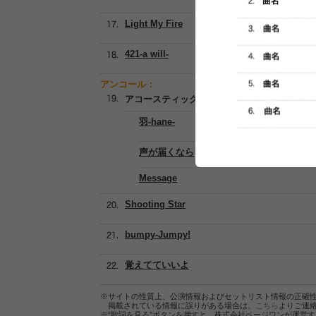
Light My Fire
421-a will-
アンコール：
アコースティックメドレー
羽-hane-
声が届くなら
Message
Shooting Star
bumpy-Jumpy!
覚えてていいよ
※サイトの性質上、公演情報およびセットリスト情報の正確
掲載されている情報に誤りがある場合は、
こちら
よりご連
※“歌詞を見る”ボタンを押すと、株式会社ページワンが運営