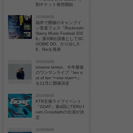
割チケット発売開始
2026/08/08
福井で開催のキャンプイ
ン音楽フェス『Rockroshi
Starry Music Festival 202
6』第3弾出演者としてSC
OOBIE DO、かりゆし5
8、Reiを発表
2026/08/08
omeme tenten、今年最後
のワンマンライブ『ten o
ut of ten 〜one man〜』
を11月に開催決定
2026/08/08
KTR主催ライブイベント
『GOAT』第4回にTERU f
rom Crossfaithの出演が決
定
2026/08/08