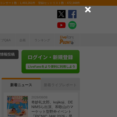
ンサート数：1,493,261件 登録セットリスト数：472,348件
イブQ&A
企画
ランキング
情報投稿
新着ニュース
新着ライブレポート
2026/08/08
奇妙礼太郎、kojikoji、DE
NIMSら出演、和歌山のマ
ーケット型野外イベント
『PICNIC JAM 2026』早