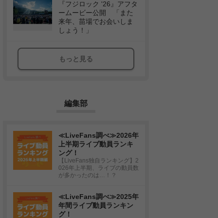
『フジロック '26』アフタ
ームービー公開 「また
来年、苗場でお会いしま
しょう！」
もっと見る
編集部
≪LiveFans調べ≫2026年
上半期ライブ動員ランキ
ング！
【LiveFans独自ランキング】2
026年上半期、ライブの動員数
が多かったのは…！？
≪LiveFans調べ≫2025年
年間ライブ動員ランキン
グ！