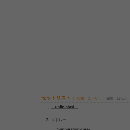
セットリスト：
投稿：ユーザー
編集：ぱんだ
→unfinished→
メドレー
Suppuration-core-