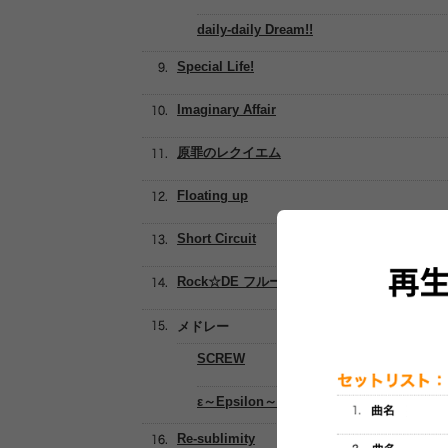
daily-daily Dream!!
Special Life!
Imaginary Affair
原罪のレクイエム
Floating up
Short Circuit
Rock☆DE フルーツバスケット♪
メドレー
SCREW
ε～Epsilon～
Re-sublimity