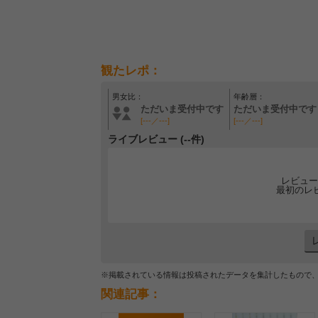
観たレポ：
男女比：
年齢層：
ただいま受付中です
ただいま受付中です
[---／---]
[---／---]
ライブレビュー (--件)
レビュー
最初のレ
※掲載されている情報は投稿されたデータを集計したもので
関連記事：