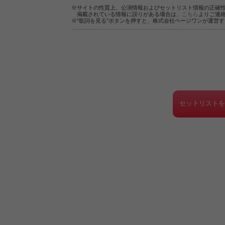
※サイトの性質上、公演情報およびセットリスト情報の正確
掲載されている情報に誤りがある場合は、
こちら
よりご連
※“歌詞を見る”ボタンを押すと、株式会社ページワンが運営
セットリスト