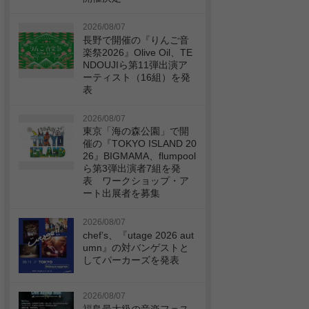
2026/08/07
長野で開催の『りんご音
楽祭2026』Olive Oil、TE
NDOUJIら第11弾出演ア
ーティスト（16組）を発
表
2026/08/07
東京「海の森公園」で開
催の『TOKYO ISLAND 20
26』BIGMAMA、flumpool
ら第3弾出演者7組を発
表 ワークショップ・ア
ート出展者を募集
2026/08/07
chef’s、『utage 2026 aut
umn』の対バンゲストと
してパーカーズを発表
2026/08/07