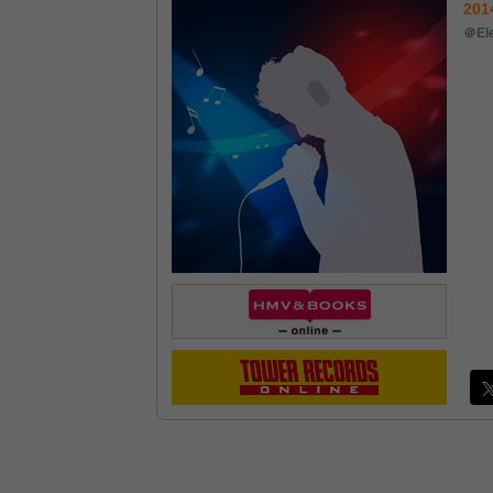
201
＠Ele