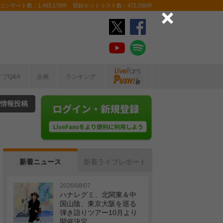
ンサート数：1,493,178件 登録セットリスト数：472,330件
イブQ&A
企画
ランキング
情報投稿
新着ニュース
新着ライブレポート
2026/08/07
ハナレグミ、北関東＆中
国山陰、東京大阪を巡る
弾き語りツアー10月より
開催決定