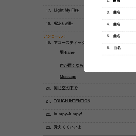
Light My Fire
421-a will-
アンコール：
アコースティックメドレー
羽-hane-
声が届くなら
Message
同じ空の下で
TOUGH INTENTION
bumpy-Jumpy!
覚えてていいよ