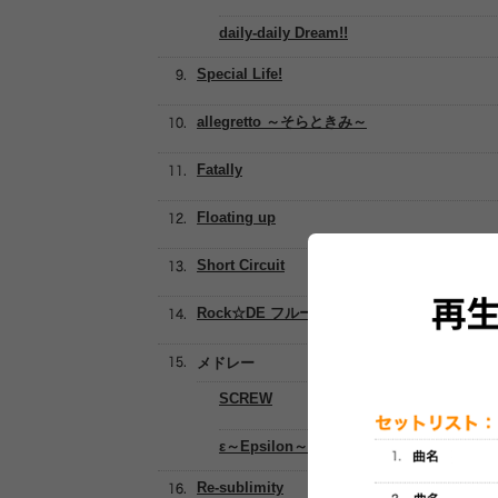
daily-daily Dream!!
Special Life!
allegretto ～そらときみ～
Fatally
Floating up
Short Circuit
Rock☆DE フルーツバスケット♪
メドレー
SCREW
ε～Epsilon～
Re-sublimity