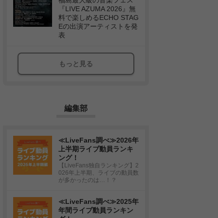
福島最大級の音楽フェス
『LIVE AZUMA 2026』無
料で楽しめるECHO STAG
Eの出演アーティストを発
表
もっと見る
編集部
≪LiveFans調べ≫2026年
上半期ライブ動員ランキ
ング！
【LiveFans独自ランキング】2
026年上半期、ライブの動員数
が多かったのは…！？
≪LiveFans調べ≫2025年
年間ライブ動員ランキン