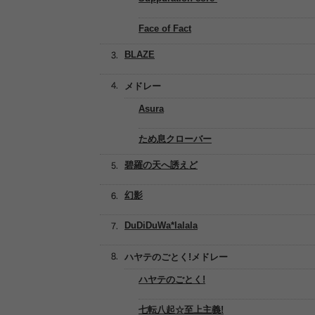
Face of Fact
BLAZE
メドレー
Asura
ため息クローバー
碧羅の天へ誘えど
幻影
DuDiDuWa*lalala
ハヤテのごとく!メドレー
ハヤテのごとく!
七転八起☆至上主義!