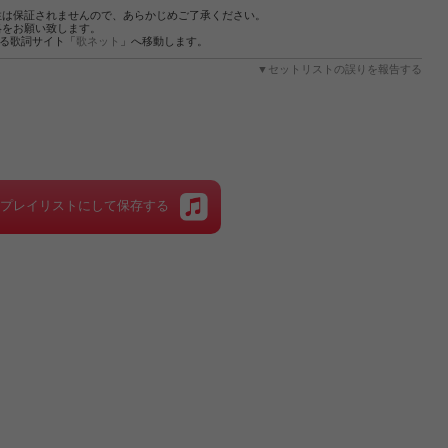
性は保証されませんので、あらかじめご了承ください。
絡をお願い致します。
する歌詞サイト「
歌ネット
」へ移動します。
▼セットリストの誤りを報告する
をプレイリストにして保存する