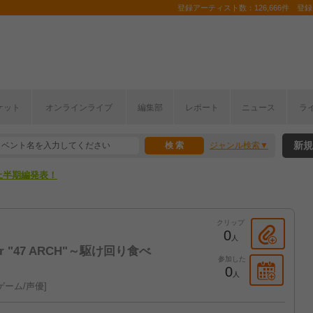
登録アーティスト数：126,666件 登録コ
ケット
オンラインライブ
編集部
レポート
ニュース
ラ
新規
ジャンル検索
ここから！
上半期編発表！
ここから！
クリップ
上半期編発表！
0
人
 Tour "47 ARCH"～駆け回り食べ
参加した
0
人
ゲーム/声優