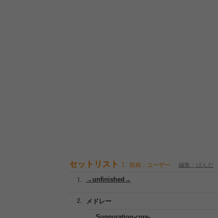
セットリスト：
投稿：ユーザー
編集：ぱんだ
→unfinished→
メドレー
Suppuration-core-