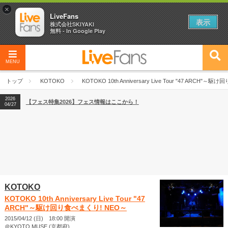
×
LiveFans
表示
株式会社SKIYAKI
無料 - In Google Play
MENU
2026
【フェス特集2026】フェス情報はここから！
04/27
トップ
KOTOKO
KOTOKO 10th Anniversary Live Tour "47 ARCH"
2026
【ライブ動員ランキング】2026年上半期編発表！
07/28
2026
【フェス特集2026】フェス情報はここから！
04/27
2026
【ライブ動員ランキング】2026年上半期編発表！
07/28
KOTOKO
KOTOKO 10th Anniversary Live Tour "47
ARCH"～駆け回り食べまくり! NEO～
2015/04/12 (日) 18:00 開演
＠KYOTO MUSE (京都府)