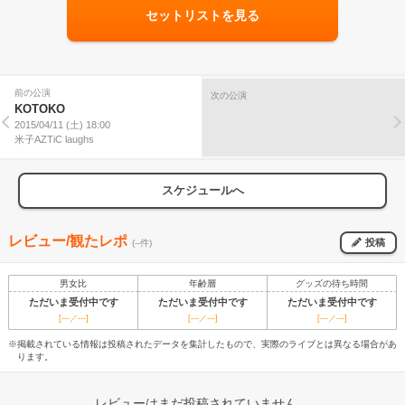
セットリストを見る
前の公演
次の公演
KOTOKO
2015/04/11 (土) 18:00
米子AZTiC laughs
スケジュールへ
レビュー/観たレポ
投稿
(--件)
男女比
年齢層
グッズの待ち時間
ただいま受付中です
ただいま受付中です
ただいま受付中です
[---／---]
[---／---]
[---／---]
※掲載されている情報は投稿されたデータを集計したもので、実際のライブとは異なる場合があ
ります。
レビューはまだ投稿されていません。