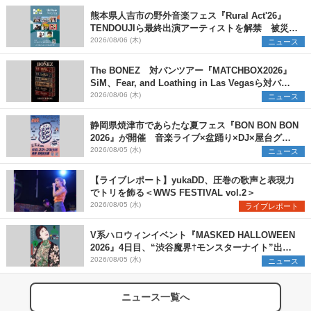
熊本県人吉市の野外音楽フェス『Rural Act'26』
TENDOUJIら最終出演アーティストを解禁 被災地
支援プロジェクトの始動も発表
2026/08/06 (木)
ニュース
The BONEZ 対バンツアー『MATCHBOX2026』
SiM、Fear, and Loathing in Las Vegasら対バン
アーティストを一斉解禁
2026/08/06 (木)
ニュース
静岡県焼津市であらたな夏フェス『BON BON BON
2026』が開催 音楽ライブ×盆踊り×DJ×屋台グル
メ×ランタンナイトで彩る2日間
2026/08/05 (水)
ニュース
【ライブレポート】yukaDD、圧巻の歌声と表現力
でトリを飾る＜WWS FESTIVAL vol.2＞
2026/08/05 (水)
ライブレポート
V系ハロウィンイベント『MASKED HALLOWEEN
2026』4日目、“渋谷魔界†モンスターナイト”出演6
組を発表
2026/08/05 (水)
ニュース
ニュース一覧へ