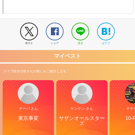
ポスト
シェア
送る
はてブ
マイベスト
ライブ好きの皆さんの推しをご紹介します。
チーバ さん
ケンケン さん
そそ
東京事変
サザンオールスター
10-
ズ