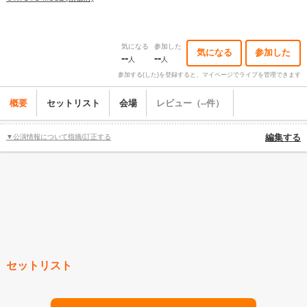
気になる
参加した
気になる
参加した
--
--
人
人
参加する(した)を登録すると、マイページでライブを管理できます
概要
セットリスト
会場
レビュー（--件）
▼公演情報について指摘/訂正する
編集する
セットリスト