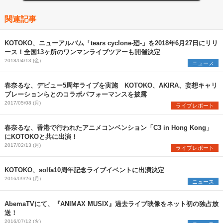
関連記事
KOTOKO、ニューアルバム「tears cyclone-廻-」を2018年6月27日にリリ
ース！全国13ヶ所のワンマンライブツアーも開催決定
2018/04/13 (金)
ニュース
春奈るな、デビュー5周年ライブを実施 KOTOKO、AKIRA、妄想キャリ
ブレーションらとのコラボパフォーマンスを披露
2017/05/08 (月)
ライブレポート
春奈るな、香港で行われたアニメコンベンション「C3 in Hong Kong」
にKOTOKOと共に出演！
2017/02/13 (月)
ライブレポート
KOTOKO、solfa10周年記念ライブイベントに出演決定
2016/09/26 (月)
ニュース
AbemaTVにて、『ANIMAX MUSIX』過去ライブ映像をネット初の独占放
送！
2016/07/12 (火)