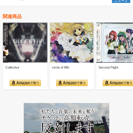
ニュース
関連商品
Collective
circle of fifth
Second Flight