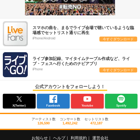
スマホの曲を、まるでライブ会場で聴いているような臨
場感でセットリスト通りに再生
iPhone/Android
今すぐダウンロード
ライブ参加記録、マイタイムテーブル作成など、ライ
ブ・フェスへ行くためのナビアプリ
iPhone
今すぐダウンロード
公式アカウントをフォローしよう！
X(Twitter)
Facebook
Youtube
Spotify
アーティスト数
コンサート数
セットリスト数
126,590
1,492,242
472,187
お知らせ
｜
ヘルプ
｜
利用規約
｜
運営会社