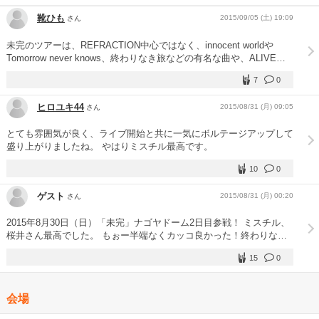
靴ひも
2015/09/05 (土) 19:09
さん
未完のツアーは、REFRACTION中心ではなく、innocent worldや
Tomorrow never knows、終わりなき旅などの有名な曲や、ALIVE、
蘇生など知る人ぞ知る曲をやったりと、豪華なセットリストでした！
7
0
未完＝さぁ行こうか 常識という壁を越え 終わりなき旅＝もっと 大き
なはずの自分を探す 終わりなき旅 蘇生＝何度でも 何度でも 僕は生
ヒロユキ44
2015/08/31 (月) 09:05
さん
まれ変わっていける そうだまだやりかけの未来がある Starting Over
＝｢何かが終わり また何かが始まるんだ｣ まだ終わらないMr.Children
とても雰囲気が良く、ライブ開始と共に一気にボルテージアップして
を体現したかったから、このような曲を演奏したんだと思います！
盛り上がりましたね。 やはりミスチル最高です。
ただただ感動した…それだけです！
10
0
ゲスト
2015/08/31 (月) 00:20
さん
2015年8月30日（日）「未完」ナゴヤドーム2日目参戦！ ミスチル、
桜井さん最高でした。 もぉー半端なくカッコ良かった！終わりなき
旅を桜井さんと一緒に歌って感動で泣いてしまた。 映像もカッコ良
15
0
くて、桜井さんの歌声に何度も失神しそうだった。 ミスチル最高ー
ーーー！！！！
会場