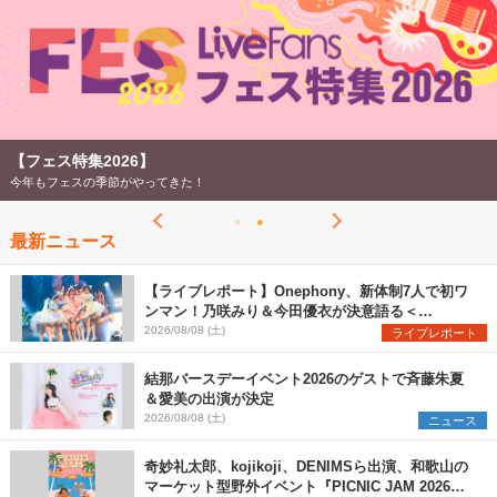
【フェス特集2026】
今年もフェスの季節がやってきた！
最新ニュース
【ライブレポート】Onephony、新体制7人で初ワ
ンマン！乃咲みり＆今田優衣が決意語る＜
Onephony新体制1st Oneman Live はじまりの夏
2026/08/08 (土)
ライブレポート
＞
結那バースデーイベント2026のゲストで斉藤朱夏
＆愛美の出演が決定
2026/08/08 (土)
ニュース
奇妙礼太郎、kojikoji、DENIMSら出演、和歌山の
マーケット型野外イベント『PICNIC JAM 2026』