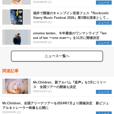
早割チケット発売開始
2026/08/08 (土)
ニュース
福井で開催のキャンプイン音楽フェス『Rockroshi
Starry Music Festival 2026』第3弾出演者として
SCOOBIE DO、かりゆし58、Reiを発表
2026/08/08 (土)
ニュース
omeme tenten、今年最後のワンマンライブ『ten
out of ten 〜one man〜』を11月に開催決定
2026/08/08 (土)
ニュース
ニュース一覧へ
関連記事
Mr.Children、新アルバム『産声』を3月にリリー
ス 全国ツアーの開催も決定
2025/12/20 (土)
ニュース
Mr.Children、全国アリーナツアーを2024年7月より開催決定 新ビジュ
アル＆トレーラー映像も公開に
2024/03/09 (土)
ニュース