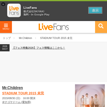
×
LiveFans
表示
株式会社SKIYAKI
無料 - In Google Play
MENU
2026
【フェス特集2026】フェス情報はここから！
04/27
トップ
Mr.Children
STADIUM TOUR 2015 未完
2026
【ライブ動員ランキング】2026年上半期編発表！
07/28
2026
【フェス特集2026】フェス情報はここから！
04/27
2026
【ライブ動員ランキング】2026年上半期編発表！
07/28
Mr.Children
STADIUM TOUR 2015 未完
2015/08/30 (日) 16:00 開演
＠ナゴヤドーム (愛知県)