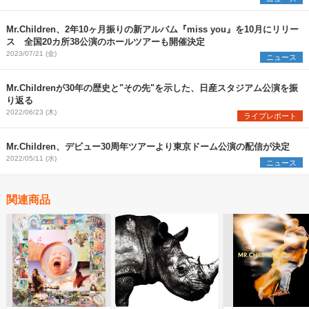
Mr.Children、2年10ヶ月振りの新アルバム『miss you』を10月にリリー
ス 全国20カ所38公演のホールツアーも開催決定
2023/07/21 (金)
ニュース
Mr.Childrenが30年の歴史と"その先"を示した、日産スタジアム公演を振
り返る
2022/06/23 (木)
ライブレポート
Mr.Children、デビュー30周年ツアーより東京ドーム公演の配信が決定
2022/05/11 (水)
ニュース
関連商品