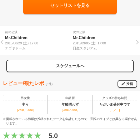
セットリストを見る
前の公演
次の公演
Mr.Children
Mr.Children
2015/08/29 (土) 17:00
2015/09/05 (土) 17:00
ナゴヤドーム
日産スタジアム
スケジュールへ
レビュー/観たレポ
投稿
(3件)
男女比
年齢層
グッズの待ち時間
半々
年齢問わず
ただいま受付中です
[25票／30票]
[28票／30票]
[---／---]
※掲載されている情報は投稿されたデータを集計したもので、実際のライブとは異なる場合があ
ります。
5.0