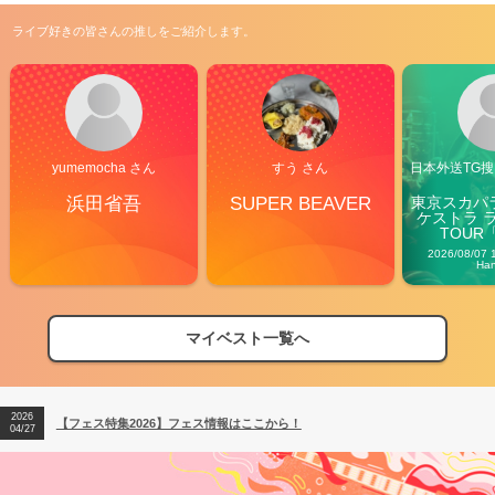
ライブ好きの皆さんの推しをご紹介します。
yumemocha さん
すう さん
日本外送TG搜@
浜田省吾
SUPER BEAVER
東京スカパ
ケストラ 
TOUR「V
Carn
2026/08/07 
Ha
マイベスト一覧へ
2026
【フェス特集2026】フェス情報はここから！
04/27
2026
【ライブ動員ランキング】2026年上半期編発表！
07/28
2026
【フェス特集2026】フェス情報はここから！
04/27
2026
【ライブ動員ランキング】2026年上半期編発表！
07/28