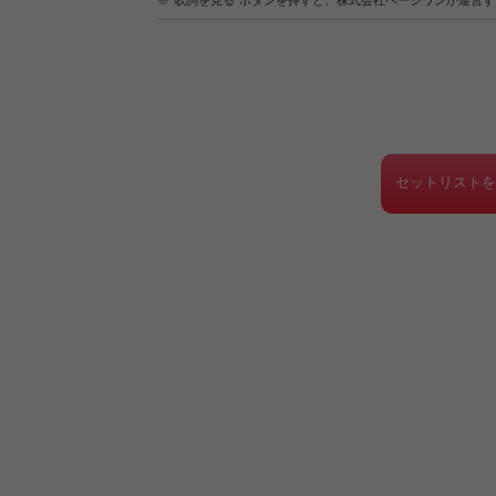
※“歌詞を見る”ボタンを押すと、株式会社ページワンが運営
セットリスト