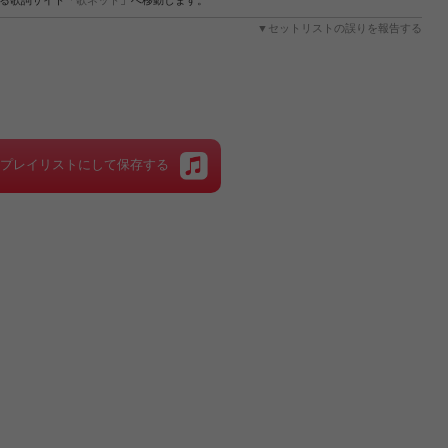
する歌詞サイト「
歌ネット
」へ移動します。
▼セットリストの誤りを報告する
をプレイリストにして保存する