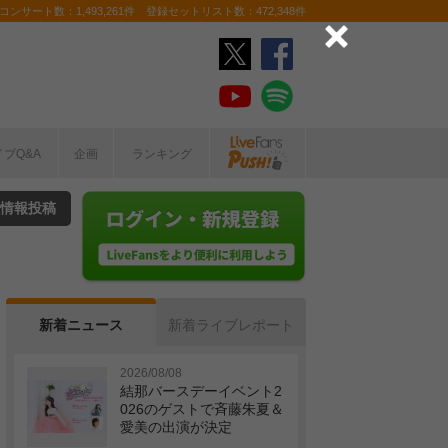
ンサート数：1,493,261件 登録セットリスト数：472,348件
イブQ&A
企画
ランキング
情報投稿
新着ニュース
新着ライブレポート
2026/08/08
結那バースデーイベント2
026のゲストで斉藤朱夏＆
愛美の出演が決定