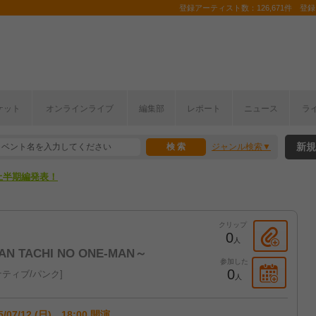
登録アーティスト数：126,671件 登録コ
ケット
オンラインライブ
編集部
レポート
ニュース
ラ
新規
ジャンル検索
ここから！
上半期編発表！
ここから！
クリップ
上半期編発表！
0
人
SSAN TACHI NO ONE-MAN～
参加した
0
ティブ/パンク
人
5/07/12 (日) 18:00 開演