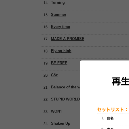
Turning
Summer
Every time
MADE A PROMISE
Flying high
BE FREE
C&r
Balance of the world
STUPID WORLD
WON'T
Shaken Up