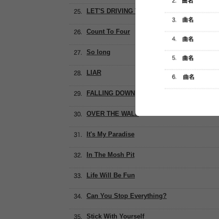
LET'S DRIVING THE SEA SIDE
Count To Four
So long
LIAR
FALLING DOWN
OVER THE WALL
It's My Paradise
In The Mosh Pit
Life Will Be Fun
Can You Stop Everything?
Stick With Yourself