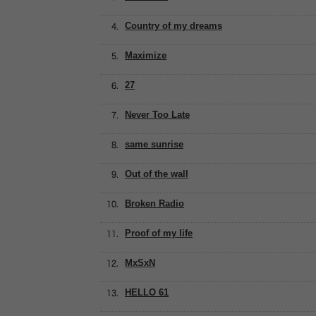
Country of my dreams
Maximize
27
Never Too Late
same sunrise
Out of the wall
Broken Radio
Proof of my life
MxSxN
HELLO 61