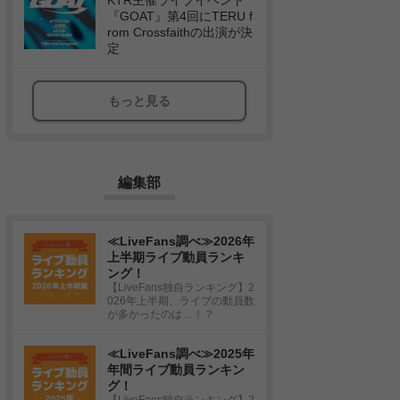
KTR主催ライブイベント
『GOAT』第4回にTERU f
rom Crossfaithの出演が決
定
もっと見る
編集部
≪LiveFans調べ≫2026年
上半期ライブ動員ランキ
ング！
【LiveFans独自ランキング】2
026年上半期、ライブの動員数
が多かったのは…！？
≪LiveFans調べ≫2025年
年間ライブ動員ランキン
グ！
【LiveFans独自ランキング】2