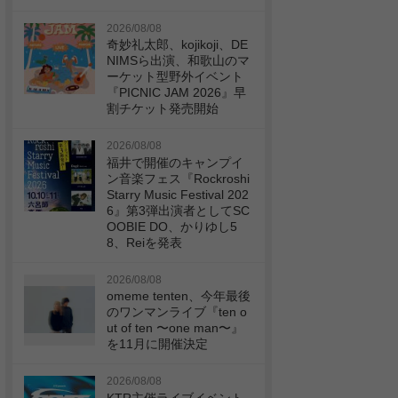
2026/08/08
奇妙礼太郎、kojikoji、DE
NIMSら出演、和歌山のマ
ーケット型野外イベント
『PICNIC JAM 2026』早
割チケット発売開始
2026/08/08
福井で開催のキャンプイ
ン音楽フェス『Rockroshi
Starry Music Festival 202
6』第3弾出演者としてSC
OOBIE DO、かりゆし5
8、Reiを発表
2026/08/08
omeme tenten、今年最後
のワンマンライブ『ten o
ut of ten 〜one man〜』
を11月に開催決定
2026/08/08