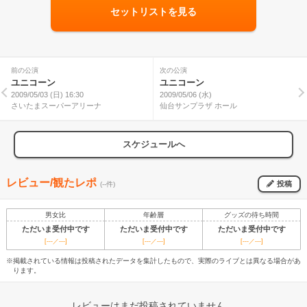
セットリストを見る
前の公演
次の公演
ユニコーン
ユニコーン
2009/05/03 (日) 16:30
2009/05/06 (水)
さいたまスーパーアリーナ
仙台サンプラザ ホール
スケジュールへ
レビュー/観たレポ
投稿
(--件)
男女比
年齢層
グッズの待ち時間
ただいま受付中です
ただいま受付中です
ただいま受付中です
[---／---]
[---／---]
[---／---]
※掲載されている情報は投稿されたデータを集計したもので、実際のライブとは異なる場合があ
ります。
レビューはまだ投稿されていません。