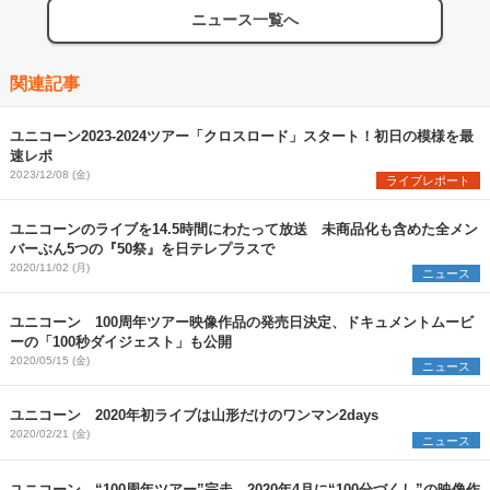
ニュース一覧へ
関連記事
ユニコーン2023-2024ツアー「クロスロード」スタート！初日の模様を最
速レポ
2023/12/08 (金)
ライブレポート
ユニコーンのライブを14.5時間にわたって放送 未商品化も含めた全メン
バーぶん5つの『50祭』を日テレプラスで
2020/11/02 (月)
ニュース
ユニコーン 100周年ツアー映像作品の発売日決定、ドキュメントムービ
ーの「100秒ダイジェスト」も公開
2020/05/15 (金)
ニュース
ユニコーン 2020年初ライブは山形だけのワンマン2days
2020/02/21 (金)
ニュース
ユニコーン “100周年ツアー”完走、2020年4月に“100分づくし”の映像作