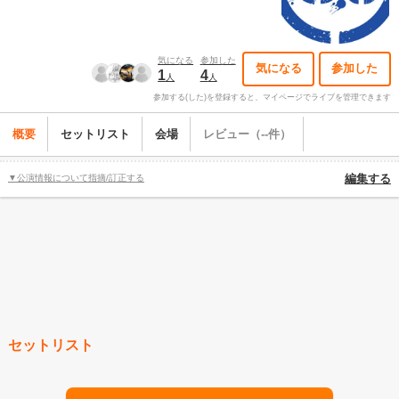
気になる
参加した
気になる
参加した
1
4
人
人
参加する(した)を登録すると、マイページでライブを管理できます
概要
セットリスト
会場
レビュー（--件）
▼公演情報について指摘/訂正する
編集する
セットリスト