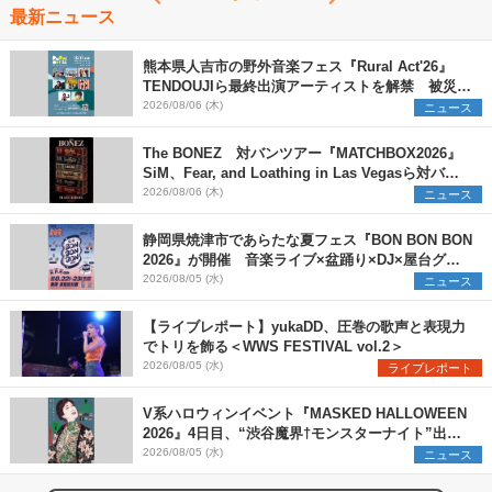
最新ニュース
熊本県人吉市の野外音楽フェス『Rural Act'26』
TENDOUJIら最終出演アーティストを解禁 被災地
支援プロジェクトの始動も発表
2026/08/06 (木)
ニュース
The BONEZ 対バンツアー『MATCHBOX2026』
SiM、Fear, and Loathing in Las Vegasら対バン
アーティストを一斉解禁
2026/08/06 (木)
ニュース
静岡県焼津市であらたな夏フェス『BON BON BON
2026』が開催 音楽ライブ×盆踊り×DJ×屋台グル
メ×ランタンナイトで彩る2日間
2026/08/05 (水)
ニュース
【ライブレポート】yukaDD、圧巻の歌声と表現力
でトリを飾る＜WWS FESTIVAL vol.2＞
2026/08/05 (水)
ライブレポート
V系ハロウィンイベント『MASKED HALLOWEEN
2026』4日目、“渋谷魔界†モンスターナイト”出演6
組を発表
2026/08/05 (水)
ニュース