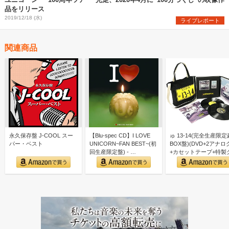
品をリリース
2019/12/18 (水)
ライブレポート
関連商品
永久保存盤 J-COOL スー
【Blu-spec CD】I LOVE
ゅ 13-14(完全生産限
パー・ベスト
UNICORN~FAN BEST~(初
BOX盤)(DVD+2アナロ
回生産限定盤) - …
+カセットテープ+特製
ズ付)