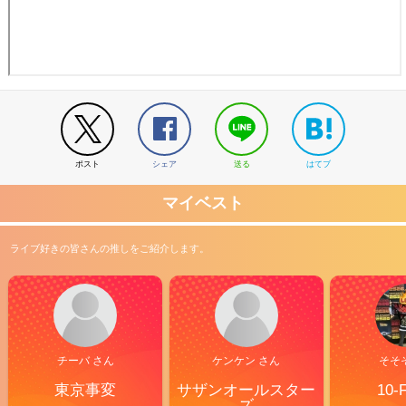
ポスト
シェア
送る
はてブ
マイベスト
ライブ好きの皆さんの推しをご紹介します。
チーバ さん
ケンケン さん
そそ
東京事変
サザンオールスター
10-
ズ