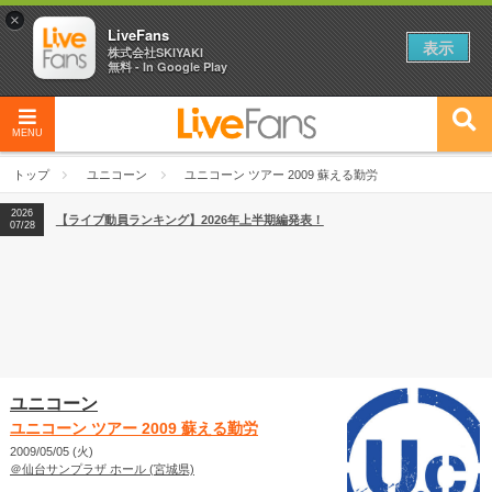
×
LiveFans
表示
株式会社SKIYAKI
無料 - In Google Play
2026
【フェス特集2026】フェス情報はここから！
04/27
MENU
2026
【ライブ動員ランキング】2026年上半期編発表！
07/28
トップ
ユニコーン
ユニコーン ツアー 2009 蘇える勤労
2026
【フェス特集2026】フェス情報はここから！
04/27
2026
【ライブ動員ランキング】2026年上半期編発表！
07/28
ユニコーン
ユニコーン ツアー 2009 蘇える勤労
2009/05/05 (火)
＠仙台サンプラザ ホール (宮城県)