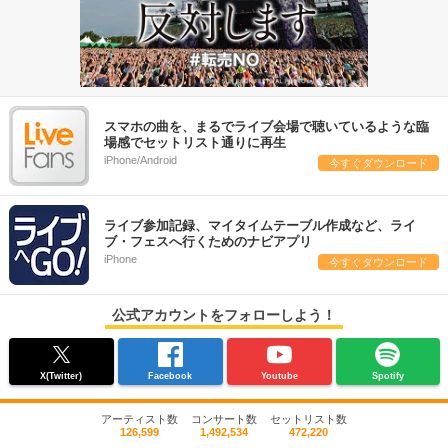
スマホの曲を、まるでライブ会場で聴いているような臨
場感でセットリスト通りに再生
iPhone/Android
今すぐダウンロード
ライブ参加記録、マイタイムテーブル作成など、ライ
ブ・フェスへ行くためのナビアプリ
iPhone
今すぐダウンロード
公式アカウントをフォローしよう！
X(Twitter)
Facebook
Youtube
Spotify
アーティスト数
コンサート数
セットリスト数
126,599
1,492,534
472,220