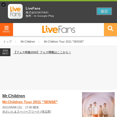
×
LiveFans
表示
株式会社SKIYAKI
無料 - In Google Play
2026
【フェス特集2026】フェス情報はここから！
04/27
MENU
2026
【ライブ動員ランキング】2026年上半期編発表！
07/28
トップ
Mr.Children
Mr.Children Tour 2011 "SENSE"
2026
【フェス特集2026】フェス情報はここから！
04/27
2026
【ライブ動員ランキング】2026年上半期編発表！
07/28
Mr.Children
Mr.Children Tour 2011 "SENSE"
2011/05/08 (日) 17:00 開演
＠さいたまスーパーアリーナ (埼玉県)