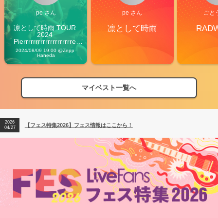
pe さん
pe さん
ごと
凛として時雨 TOUR 
凛として時雨
RAD
2024 
Pierrrrrrrrrrrrrrrrrrrre 
Vibes
2024/08/09 19:00 @Zepp 
Haneda
2026
【フェス特集2026】フェス情報はここから！
マイベスト一覧へ
04/27
2026
【ライブ動員ランキング】2026年上半期編発表！
07/28
2026
【フェス特集2026】フェス情報はここから！
04/27
2026
【ライブ動員ランキング】2026年上半期編発表！
07/28