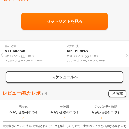
セットリストを見る
前の公演
次の公演
Mr.Children
Mr.Children
2011/05/07 (土) 18:00
2011/05/10 (火) 19:00
さいたまスーパーアリーナ
さいたまスーパーアリーナ
スケジュールへ
レビュー/観たレポ
投稿
(--件)
男女比
年齢層
グッズの待ち時間
ただいま受付中です
ただいま受付中です
ただいま受付中です
[---／---]
[---／---]
[---／---]
※掲載されている情報は投稿されたデータを集計したもので、実際のライブとは異なる場合があ