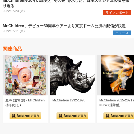
Mr.Childrenが30年の歴史と"その先"を示した、日産スタジアム公演を振
り返る
2022/06/23 (木)
ライブレポート
Mr.Children、デビュー30周年ツアーより東京ドーム公演の配信が決定
2022/05/11 (水)
ニュース
関連商品
産声 (通常盤) - Mr.Children
Mr.Children 1992-1995
Mr.Children 2015-2021 
(特典なし)
NOW (通常盤)