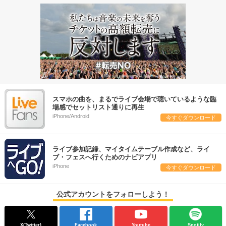
スマホの曲を、まるでライブ会場で聴いているような臨
場感でセットリスト通りに再生
iPhone/Android
今すぐダウンロード
ライブ参加記録、マイタイムテーブル作成など、ライ
ブ・フェスへ行くためのナビアプリ
iPhone
今すぐダウンロード
公式アカウントをフォローしよう！
X(Twitter)
Facebook
Youtube
Spotify