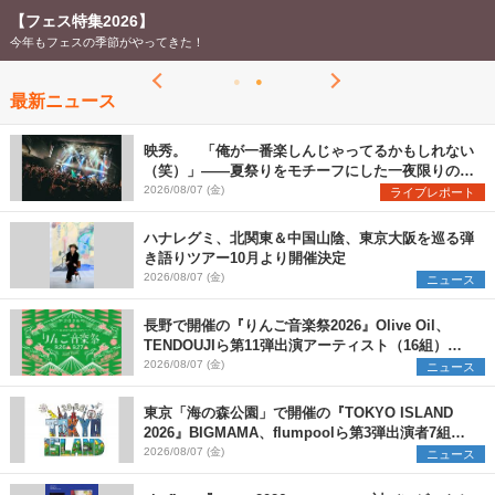
【フェス特集2026】
今年もフェスの季節がやってきた！
最新ニュース
映秀。 「俺が一番楽しんじゃってるかもしれない
（笑）」――夏祭りをモチーフにした一夜限りのス
ペシャルライブ『色祭』レポート
2026/08/07 (金)
ライブレポート
ハナレグミ、北関東＆中国山陰、東京大阪を巡る弾
き語りツアー10月より開催決定
2026/08/07 (金)
ニュース
長野で開催の『りんご音楽祭2026』Olive Oil、
TENDOUJIら第11弾出演アーティスト（16組）を
発表
2026/08/07 (金)
ニュース
東京「海の森公園」で開催の『TOKYO ISLAND
2026』BIGMAMA、flumpoolら第3弾出演者7組を
発表 ワークショップ・アート出展者を募集
2026/08/07 (金)
ニュース