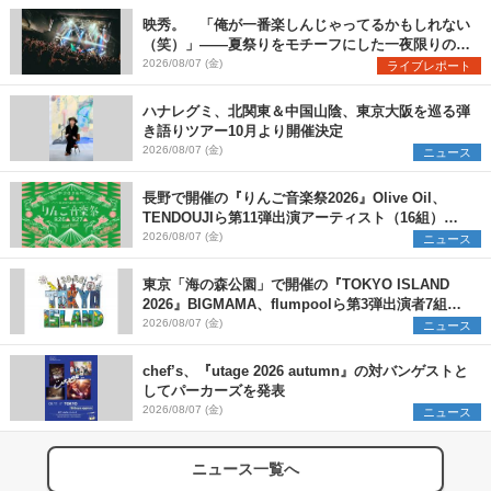
映秀。 「俺が一番楽しんじゃってるかもしれない
（笑）」――夏祭りをモチーフにした一夜限りのス
ペシャルライブ『色祭』レポート
2026/08/07 (金)
ライブレポート
ハナレグミ、北関東＆中国山陰、東京大阪を巡る弾
き語りツアー10月より開催決定
2026/08/07 (金)
ニュース
長野で開催の『りんご音楽祭2026』Olive Oil、
TENDOUJIら第11弾出演アーティスト（16組）を
発表
2026/08/07 (金)
ニュース
東京「海の森公園」で開催の『TOKYO ISLAND
2026』BIGMAMA、flumpoolら第3弾出演者7組を
発表 ワークショップ・アート出展者を募集
2026/08/07 (金)
ニュース
chef’s、『utage 2026 autumn』の対バンゲストと
してパーカーズを発表
2026/08/07 (金)
ニュース
ニュース一覧へ