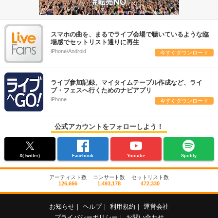
スマホの曲を、まるでライブ会場で聴いているような臨
場感でセットリスト通りに再生
iPhone/Android
今すぐダウンロード
ライブ参加記録、マイタイムテーブル作成など、ライ
ブ・フェスへ行くためのナビアプリ
iPhone
今すぐダウンロード
公式アカウントをフォローしよう！
X(Twitter)
Facebook
Youtube
Spotify
アーティスト数
コンサート数
セットリスト数
126,666
1,493,178
472,330
お知らせ
｜
ヘルプ
｜
利用規約
｜
運営会社
プライバシーポリシー
｜
お問い合わせ