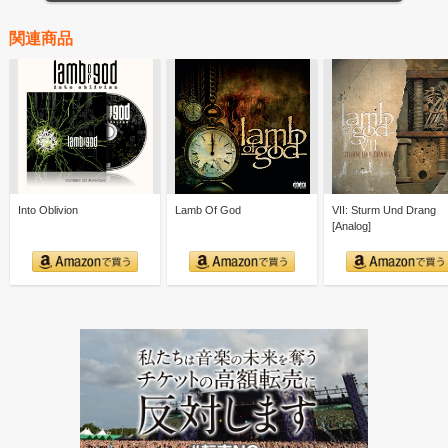
関連商品
Into Oblivion
Lamb Of God
VII: Sturm Und Drang
[Analog]