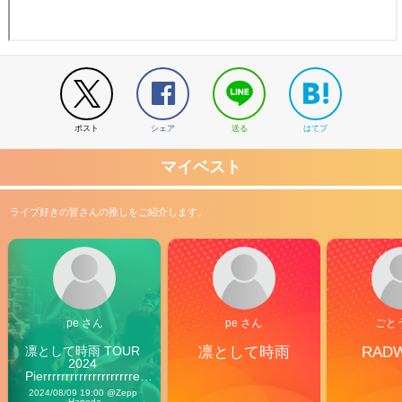
ポスト
シェア
送る
はてブ
マイベスト
ライブ好きの皆さんの推しをご紹介します。
pe さん
pe さん
ごと
凛として時雨 TOUR 
凛として時雨
RAD
2024 
Pierrrrrrrrrrrrrrrrrrrre 
Vibes
2024/08/09 19:00 @Zepp 
Haneda