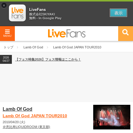
×
LiveFans
表示
株式会社SKIYAKI
無料 - In Google Play
2026
【フェス特集2026】フェス情報はここから！
04/27
MENU
2026
【ライブ動員ランキング】2026年上半期編発表！
07/28
トップ
Lamb Of God
Lamb Of God JAPAN TOUR2010
2026
【フェス特集2026】フェス情報はここから！
04/27
2026
【ライブ動員ランキング】2026年上半期編発表！
07/28
Lamb Of God
Lamb Of God JAPAN TOUR2010
2010/04/20 (火)
＠恵比寿LIQUIDROOM (東京都)