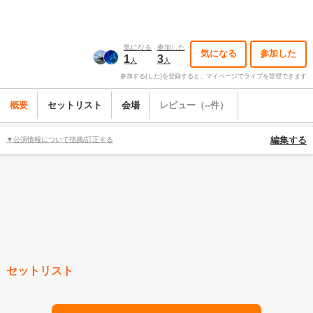
気になる
参加した
気になる
参加した
1
3
人
人
参加する(した)を登録すると、マイページでライブを管理できます
概要
セットリスト
会場
レビュー（--件）
▼公演情報について指摘/訂正する
編集する
セットリスト