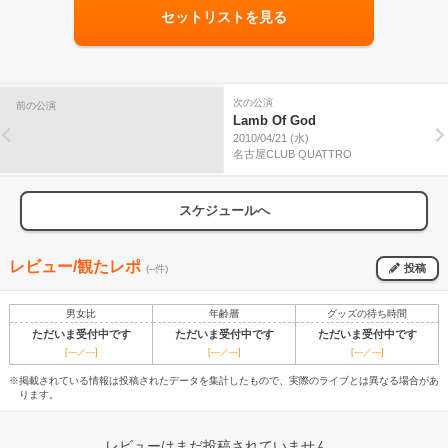
セットリストを見る
次の公演
前の公演
Lamb Of God
2010/04/21 (水)
名古屋CLUB QUATTRO
スケジュールへ
レビュー/観たレポ
投稿
(--件)
男女比
年齢層
グッズの待ち時間
ただいま受付中です
ただいま受付中です
ただいま受付中です
[---／---]
[---／---]
[---／---]
※掲載されている情報は投稿されたデータを集計したもので、実際のライブとは異なる場合があ
ります。
レビューはまだ投稿されていません。