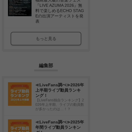
福島最大級の音楽フェス
『LIVE AZUMA 2026』無
料で楽しめるECHO STAG
Eの出演アーティストを発
表
もっと見る
編集部
≪LiveFans調べ≫2026年
上半期ライブ動員ランキ
ング！
【LiveFans独自ランキング】2
026年上半期、ライブの動員数
が多かったのは…！？
≪LiveFans調べ≫2025年
年間ライブ動員ランキン