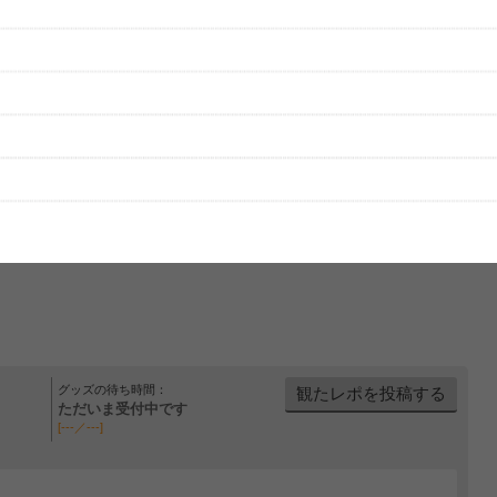
グッズの待ち時間：
観たレポを投稿する
ただいま受付中です
[---／---]