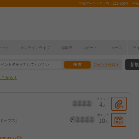
登録アーティスト数：126,660件 登録コ
ケット
オンラインライブ
編集部
レポート
ニュース
ラ
ここから！
新規
ジャンル検索
上半期編発表！
ここから！
上半期編発表！
クリップ
4
人
参加した
10
ポップス
人
1/05/15 (日)