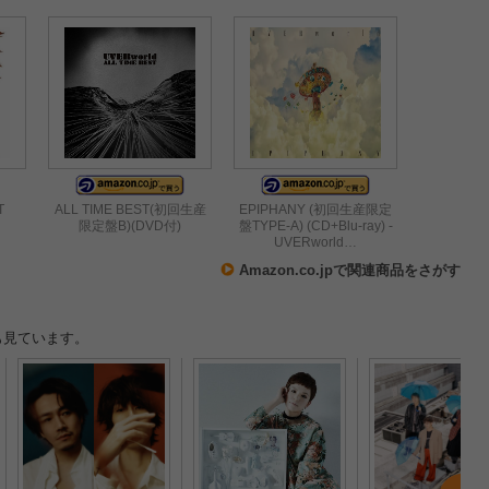
T
ALL TIME BEST(初回生産
EPIPHANY (初回生産限定
限定盤B)(DVD付)
盤TYPE-A) (CD+Blu-ray) -
UVERworld…
Amazon.co.jpで関連商品をさがす
も見ています。