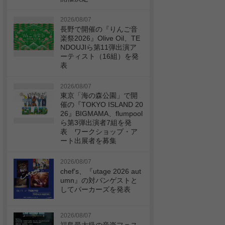
2026/08/07
長野で開催の『りんご音
楽祭2026』Olive Oil、TE
NDOUJIら第11弾出演ア
ーティスト（16組）を発
表
2026/08/07
東京「海の森公園」で開
催の『TOKYO ISLAND 20
26』BIGMAMA、flumpool
ら第3弾出演者7組を発
表 ワークショップ・ア
ート出展者を募集
2026/08/07
chef’s、『utage 2026 aut
umn』の対バンゲストと
してパーカーズを発表
2026/08/07