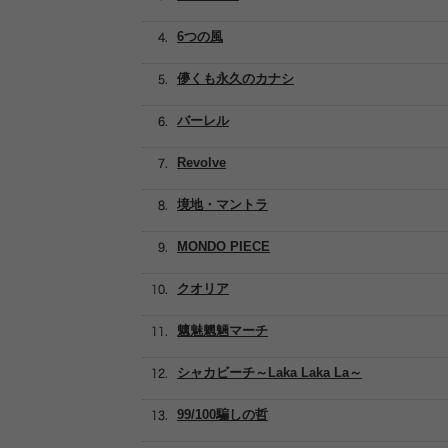
6つの風
儚くも永久のカナシ
バーレル
Revolve
境地・マントラ
MONDO PIECE
クオリア
魑魅魍魎マーチ
シャカビーチ～Laka Laka La～
99/100騙しの哲