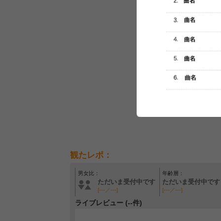
観たレポ：
男女比：
年齢層：
ただいま受付中です
ただいま受付中です
[---／---]
[---／---]
ライブレビュー (--件)