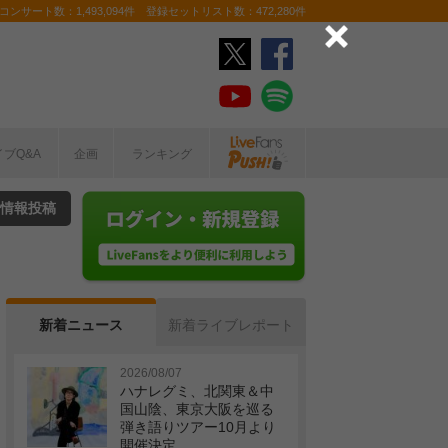
ンサート数：1,493,094件 登録セットリスト数：472,280件
イブQ&A
企画
ランキング
情報投稿
新着ニュース
新着ライブレポート
2026/08/07
ハナレグミ、北関東＆中
国山陰、東京大阪を巡る
弾き語りツアー10月より
開催決定