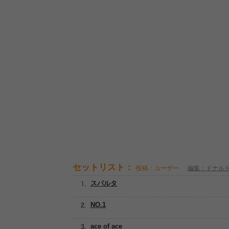
セットリスト：
投稿：ユーザー
編集：ドナル
スパルタ
NO.1
ace of ace