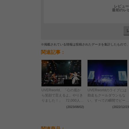
レビュー
最初のレ
※掲載されている情報は投稿されたデータを集計したもので
関連記事：
UVERworld、「心の底か
UVERworldのライブには
ら笑顔で言えるよ。やりき
助走もクールダウンもな
りました！」 72,000人の
い、すべての瞬間でピーク
シンガロングが響いた日産
を振り切った『THE LIVE
(2023/08/02)
(2022/12/23
スタジアム初日公演をレポ
～TAKUYA∞生誕祭～』レ
ート
ポート
関連商品：