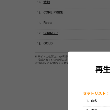
激動
CORE PRIDE
Roots
CHANCE!
GOLD
※サイトの性質上、公演情報およびセットリスト情報の正確
掲載されている情報に誤りがある場合は、
こちら
よりご連
※“歌詞を見る”ボタンを押すと、株式会社ページワンが運営
セットリスト