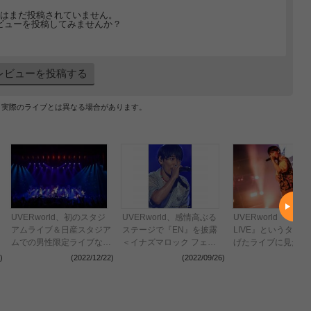
はまだ投稿されていません。
ビューを投稿してみませんか？
レビューを投稿する
、実際のライブとは異なる場合があります。
UVERworld、初のスタジ
UVERworld、感情高ぶる
UVERworld 『THE
アムライブ＆日産スタジア
ステージで『EN』を披露
LIVE』というタイ
ムでの男性限定ライブなど
＜イナズマロック フェス
げたライブに見た反
の開催を発表 “TAKUYA∞
2022＞
神、「音楽には力が
)
(2022/12/22)
(2022/09/26)
(2022
生誕祭”の公式レポート到
証明できるチャンス
着（画像：全13枚）
う」