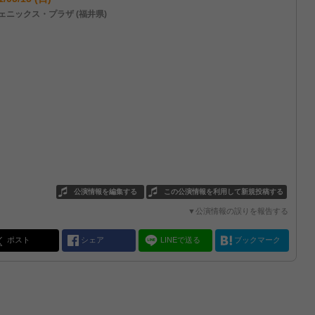
ェニックス・プラザ (福井県)
公演情報を編集する
この公演情報を利用して新規投稿する
▼公演情報の誤りを報告する
ポスト
シェア
LINEで送る
ブックマーク