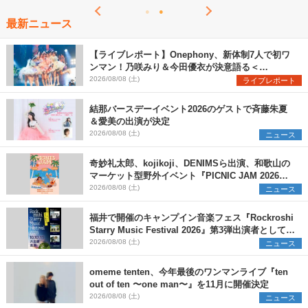
最新ニュース
【ライブレポート】Onephony、新体制7人で初ワ
ンマン！乃咲みり＆今田優衣が決意語る＜
Onephony新体制1st Oneman Live はじまりの夏
2026/08/08 (土)
ライブレポート
＞
結那バースデーイベント2026のゲストで斉藤朱夏
＆愛美の出演が決定
2026/08/08 (土)
ニュース
奇妙礼太郎、kojikoji、DENIMSら出演、和歌山の
マーケット型野外イベント『PICNIC JAM 2026』
早割チケット発売開始
2026/08/08 (土)
ニュース
福井で開催のキャンプイン音楽フェス『Rockroshi
Starry Music Festival 2026』第3弾出演者として
SCOOBIE DO、かりゆし58、Reiを発表
2026/08/08 (土)
ニュース
omeme tenten、今年最後のワンマンライブ『ten
out of ten 〜one man〜』を11月に開催決定
2026/08/08 (土)
ニュース