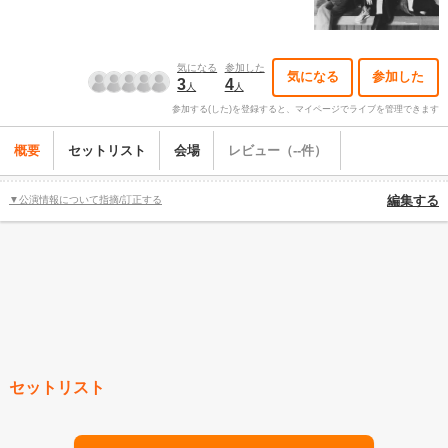
気になる
参加した
気になる
参加した
3
4
人
人
参加する(した)を登録すると、マイページでライブを管理できます
概要
セットリスト
会場
レビュー（--件）
▼公演情報について指摘/訂正する
編集する
セットリスト