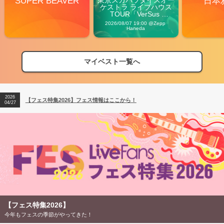
SUPER BEAVER
日本
ケストラ ライブハウス
TOUR「VerSus 
Carnival」
2026/08/07 19:00 @Zepp 
Haneda
マイベスト一覧へ
2026
【フェス特集2026】フェス情報はここから！
04/27
2026
【ライブ動員ランキング】2026年上半期編発表！
07/28
2026
【フェス特集2026】フェス情報はここから！
04/27
2026
【ライブ動員ランキング】2026年上半期編発表！
07/28
【フェス特集2026】
今年もフェスの季節がやってきた！