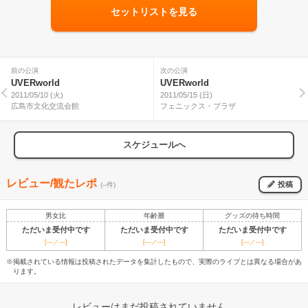
セットリストを見る
前の公演
次の公演
UVERworld
UVERworld
2011/05/10 (火)
2011/05/15 (日)
広島市文化交流会館
フェニックス・プラザ
スケジュールへ
レビュー/観たレポ
投稿
(--件)
男女比
年齢層
グッズの待ち時間
ただいま受付中です
ただいま受付中です
ただいま受付中です
[---／---]
[---／---]
[---／---]
※掲載されている情報は投稿されたデータを集計したもので、実際のライブとは異なる場合があ
ります。
レビューはまだ投稿されていません。