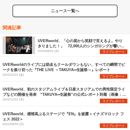
ニュース一覧へ
関連記事
UVERworld、「心の底から笑顔で言えるよ。やり
きりました！」 72,000人のシンガロングが響いた
日産スタジアム初日公演をレポート
2023/08/02 (水)
ライブレポート
UVERworldのライブには助走もクールダウンもない、すべての瞬間でピ
ークを振り切った『THE LIVE ～TAKUYA∞生誕祭～』レポート
2022/12/23 (金)
ライブレポート
UVERworld、初のスタジアムライブ＆日産スタジアムでの男性限定ライ
ブなどの開催を発表 “TAKUYA∞生誕祭”の公式レポート到着（画像：全
13枚）
2022/12/22 (木)
ライブレポート
UVERworld、感情高ぶるステージで『EN』を披露＜イナズマロック フ
ェス 2022＞
2022/09/26 (月)
ライブレポート