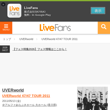
×
LiveFans
表示
株式会社SKIYAKI
無料 - In Google Play
MENU
2026
【フェス特集2026】フェス情報はここから！
04/27
トップ
UVERworld
UVERworld 47/47 TOUR 2011
2026
【ライブ動員ランキング】2026年上半期編発表！
07/28
2026
【フェス特集2026】フェス情報はここから！
04/27
2026
【ライブ動員ランキング】2026年上半期編発表！
07/28
UVERworld
UVERworld 47/47 TOUR 2011
2011/05/13 (金)
＠アルファあなぶきホール 大ホール (香川県)