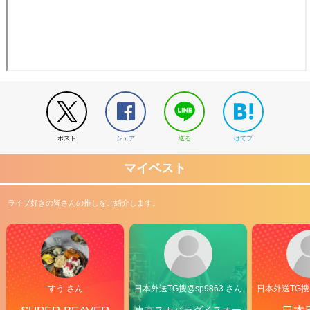
ポスト
シェア
送る
はてブ
マイベスト
ライブ好きの皆さんの推しをご紹介します。
すう さん
日本外送TG搜@sp9863 さん
日本外送TG搜@
東京スカパラダイスオー