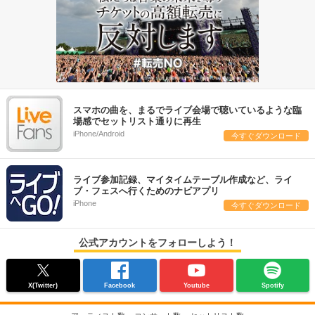
スマホの曲を、まるでライブ会場で聴いているような臨
場感でセットリスト通りに再生
iPhone/Android
今すぐダウンロード
ライブ参加記録、マイタイムテーブル作成など、ライ
ブ・フェスへ行くためのナビアプリ
iPhone
今すぐダウンロード
公式アカウントをフォローしよう！
X(Twitter)
Facebook
Youtube
Spotify