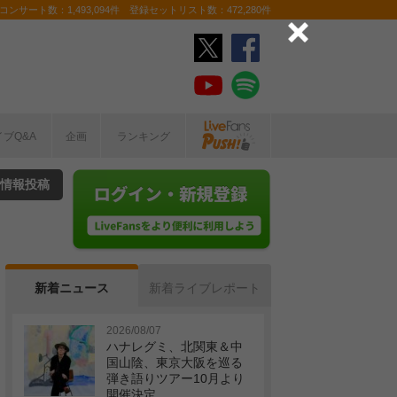
ンサート数：1,493,094件 登録セットリスト数：472,280件
イブQ&A
企画
ランキング
情報投稿
新着ニュース
新着ライブレポート
2026/08/07
ハナレグミ、北関東＆中
国山陰、東京大阪を巡る
弾き語りツアー10月より
開催決定