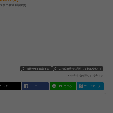
根県民会館 (島根県)
公演情報を編集する
この公演情報を利用して新規投稿する
▼公演情報の誤りを報告する
ポスト
シェア
LINEで送る
ブックマーク