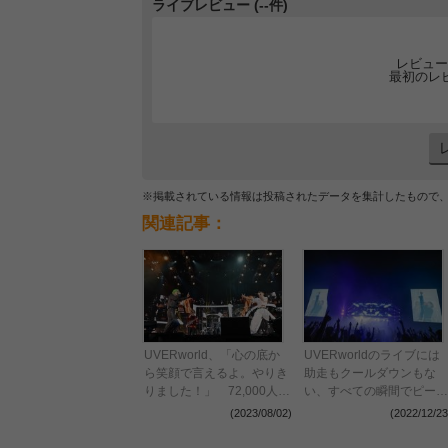
ライブレビュー (--件)
レビュー
最初のレ
※掲載されている情報は投稿されたデータを集計したもので
関連記事：
UVERworld、「心の底か
UVERworldのライブには
ら笑顔で言えるよ。やりき
助走もクールダウンもな
りました！」 72,000人の
い、すべての瞬間でピーク
シンガロングが響いた日産
を振り切った『THE LIVE
(2023/08/02)
(2022/12/23
スタジアム初日公演をレポ
～TAKUYA∞生誕祭～』レ
ート
ポート