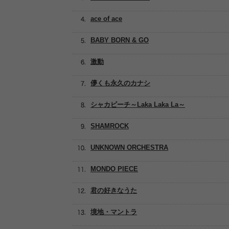
ace of ace
BABY BORN & GO
激動
儚くも永久のカナシ
シャカビーチ～Laka Laka La～
SHAMROCK
UNKNOWN ORCHESTRA
MONDO PIECE
君の好きなうた
境地・マントラ