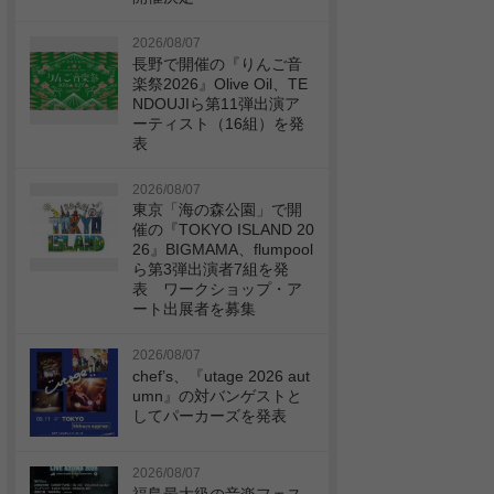
2026/08/07
長野で開催の『りんご音
楽祭2026』Olive Oil、TE
NDOUJIら第11弾出演ア
ーティスト（16組）を発
表
2026/08/07
東京「海の森公園」で開
催の『TOKYO ISLAND 20
26』BIGMAMA、flumpool
ら第3弾出演者7組を発
表 ワークショップ・ア
ート出展者を募集
2026/08/07
chef’s、『utage 2026 aut
umn』の対バンゲストと
してパーカーズを発表
2026/08/07