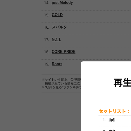
just Melody
GOLD
スパルタ
NO.1
CORE PRIDE
Roots
※サイトの性質上、公演情報およびセットリスト情報の正確
掲載されている情報に誤りがある場合は、
こちら
よりご連
※“歌詞を見る”ボタンを押すと、株式会社ページワンが運営