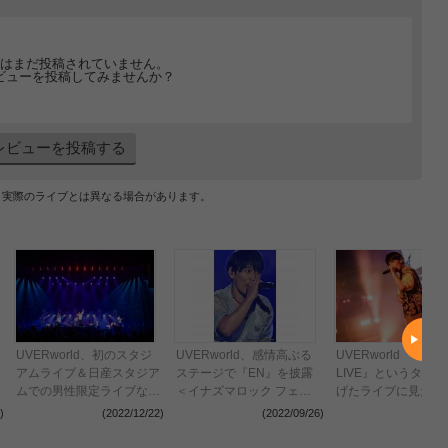
はまだ投稿されていません。
ビューを投稿してみませんか？
レビューを投稿する
、実際のライブとは異なる場合があります。
UVERworld、初のスタジ
UVERworld、感情高ぶる
UVERworld 『THE
アムライブ＆日産スタジア
ステージで『EN』を披露
LIVE』というタイ
ムでの男性限定ライブなど
＜イナズマロック フェス
げたライブに見た反
の開催を発表 “TAKUYA∞
2022＞
神、「音楽には力が
)
(2022/12/22)
(2022/09/26)
(2022
生誕祭”の公式レポート到
証明できるチャンス
着（画像：全13枚）
う」