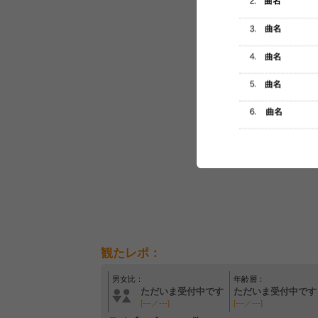
セットリスト
観たレポ：
男女比：
年齢層：
ただいま受付中です
ただいま受付中です
[---／---]
[---／---]