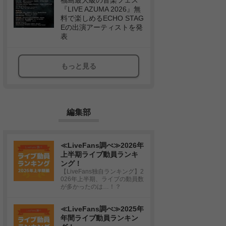
福島最大級の音楽フェス
『LIVE AZUMA 2026』無
料で楽しめるECHO STAG
Eの出演アーティストを発
表
もっと見る
編集部
≪LiveFans調べ≫2026年
上半期ライブ動員ランキ
ング！
【LiveFans独自ランキング】2
026年上半期、ライブの動員数
が多かったのは…！？
≪LiveFans調べ≫2025年
年間ライブ動員ランキン