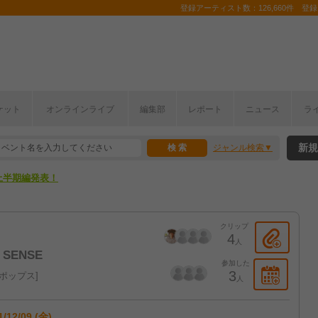
登録アーティスト数：126,660件 登録コ
ここから！
ケット
オンラインライブ
編集部
レポート
ニュース
ラ
上半期編発表！
新規
ジャンル検索
ここから！
上半期編発表！
クリップ
4
人
6 SENSE
参加した
3
ポップス
人
1/12/09 (金)