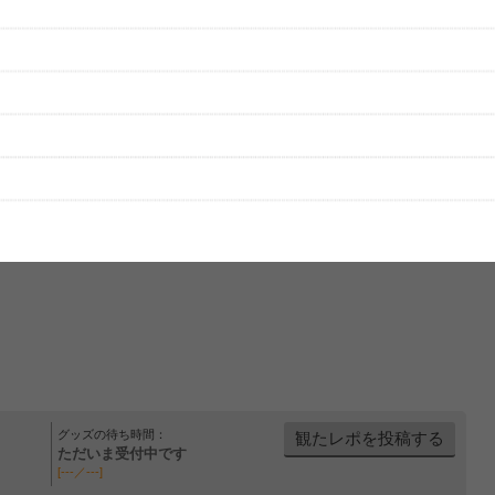
をプレイリストにして保存する
グッズの待ち時間：
観たレポを投稿する
ただいま受付中です
[---／---]