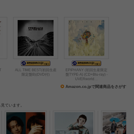
T
ALL TIME BEST(初回生産
EPIPHANY (初回生産限定
限定盤B)(DVD付)
盤TYPE-A) (CD+Blu-ray) -
UVERworld…
Amazon.co.jpで関連商品をさがす
も見ています。