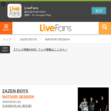
×
LiveFans
表示
株式会社SKIYAKI
無料 - In Google Play
MENU
2026
【フェス特集2026】フェス情報はここから！
04/27
トップ
ZAZEN BOYS
MATSURI SESSION
2026
【ライブ動員ランキング】2026年上半期編発表！
07/28
2026
【フェス特集2026】フェス情報はここから！
04/27
2026
【ライブ動員ランキング】2026年上半期編発表！
07/28
ZAZEN BOYS
MATSURI SESSION
2004/02/26 (木)
＠SHIBUYA-AX (東京都)