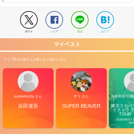
ポスト
シェア
送る
はてブ
マイベスト
ライブ好きの皆さんの推しをご紹介します。
yumemocha さん
すう さん
日本外送TG搜@
浜田省吾
SUPER BEAVER
東京スカパ
ケストラ 
TOUR「V
Carn
2026/08/07 
Ha