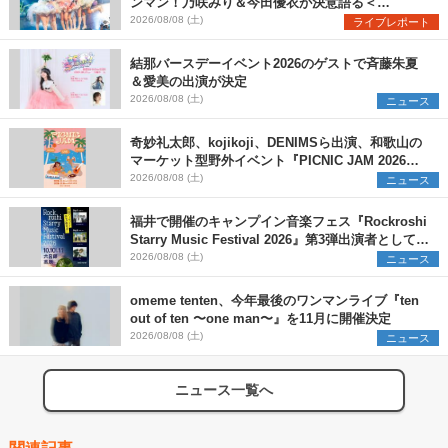
ンマン！乃咲みり＆今田優衣が決意語る＜
Onephony新体制1st Oneman Live はじまりの夏
2026/08/08 (土)
ライブレポート
＞
結那バースデーイベント2026のゲストで斉藤朱夏
＆愛美の出演が決定
2026/08/08 (土)
ニュース
奇妙礼太郎、kojikoji、DENIMSら出演、和歌山の
マーケット型野外イベント『PICNIC JAM 2026』
早割チケット発売開始
2026/08/08 (土)
ニュース
福井で開催のキャンプイン音楽フェス『Rockroshi
Starry Music Festival 2026』第3弾出演者として
SCOOBIE DO、かりゆし58、Reiを発表
2026/08/08 (土)
ニュース
omeme tenten、今年最後のワンマンライブ『ten
out of ten 〜one man〜』を11月に開催決定
2026/08/08 (土)
ニュース
ニュース一覧へ
関連記事