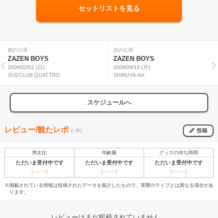
セットリストを見る
前の公演
次の公演
ZAZEN BOYS
ZAZEN BOYS
2004/02/01 (日)
2004/04/19 (月)
渋谷CLUB QUATTRO
SHIBUYA-AX
スケジュールへ
レビュー/観たレポ
投稿
(--件)
男女比
年齢層
グッズの待ち時間
ただいま受付中です
ただいま受付中です
ただいま受付中です
[---／---]
[---／---]
[---／---]
※掲載されている情報は投稿されたデータを集計したもので、実際のライブとは異なる場合があ
ります。
レビューはまだ投稿されていません。