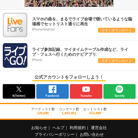
スマホの曲を、まるでライブ会場で聴いているような臨
場感でセットリスト通りに再生
iPhone/Android
今すぐダウンロード
ライブ参加記録、マイタイムテーブル作成など、ライ
ブ・フェスへ行くためのナビアプリ
iPhone
今すぐダウンロード
公式アカウントをフォローしよう！
X(Twitter)
Facebook
Youtube
Spotify
アーティスト数
コンサート数
セットリスト数
126,686
1,493,451
472,488
お知らせ
｜
ヘルプ
｜
利用規約
｜
運営会社
プライバシーポリシー
｜
お問い合わせ