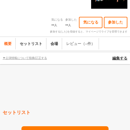
気になる
参加した
気になる
参加した
--
--
人
人
参加する(した)を登録すると、マイページでライブを管理できます
概要
セットリスト
会場
レビュー（--件）
▼公演情報について指摘/訂正する
編集する
セットリスト