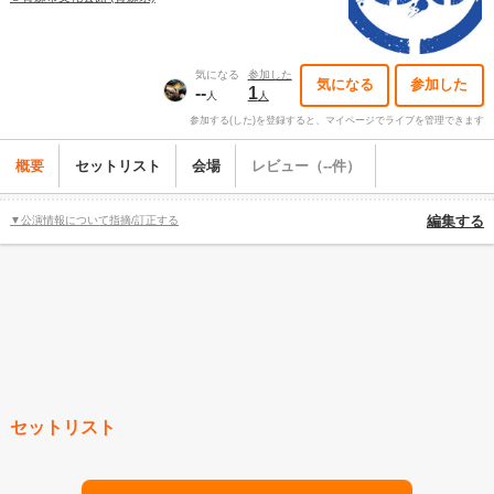
気になる
参加した
気になる
参加した
--
1
人
人
参加する(した)を登録すると、マイページでライブを管理できます
概要
セットリスト
会場
レビュー（--件）
▼公演情報について指摘/訂正する
編集する
セットリスト