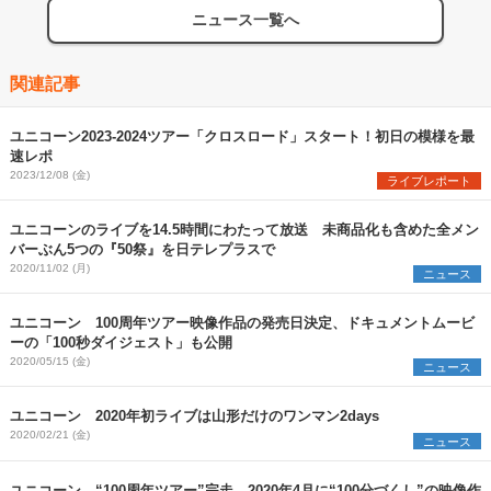
ニュース一覧へ
関連記事
ユニコーン2023-2024ツアー「クロスロード」スタート！初日の模様を最
速レポ
2023/12/08 (金)
ライブレポート
ユニコーンのライブを14.5時間にわたって放送 未商品化も含めた全メン
バーぶん5つの『50祭』を日テレプラスで
2020/11/02 (月)
ニュース
ユニコーン 100周年ツアー映像作品の発売日決定、ドキュメントムービ
ーの「100秒ダイジェスト」も公開
2020/05/15 (金)
ニュース
ユニコーン 2020年初ライブは山形だけのワンマン2days
2020/02/21 (金)
ニュース
ユニコーン “100周年ツアー”完走、2020年4月に“100分づくし”の映像作