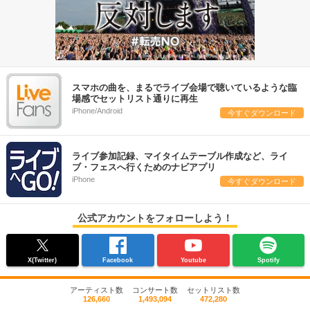
スマホの曲を、まるでライブ会場で聴いているような臨
場感でセットリスト通りに再生
iPhone/Android
今すぐダウンロード
ライブ参加記録、マイタイムテーブル作成など、ライ
ブ・フェスへ行くためのナビアプリ
iPhone
今すぐダウンロード
公式アカウントをフォローしよう！
X(Twitter)
Facebook
Youtube
Spotify
アーティスト数
コンサート数
セットリスト数
126,660
1,493,094
472,280