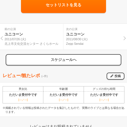
セットリストを見る
前の公演
次の公演
ユニコーン
ユニコーン
2011/07/26 (火)
2011/08/30 (火)
北上市文化交流センター さくらホール
Zepp Sendai
スケジュールへ
レビュー/観たレポ
投稿
(--件)
男女比
年齢層
グッズの待ち時間
ただいま受付中です
ただいま受付中です
ただいま受付中です
[---／---]
[---／---]
[---／---]
※掲載されている情報は投稿されたデータを集計したもので、実際のライブとは異なる場合があ
ります。
レビューはまだ投稿されていません。