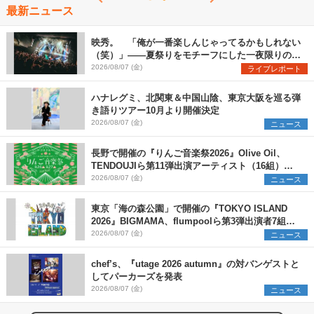
最新ニュース
映秀。 「俺が一番楽しんじゃってるかもしれない
（笑）」――夏祭りをモチーフにした一夜限りのス
ペシャルライブ『色祭』レポート
2026/08/07 (金)
ライブレポート
ハナレグミ、北関東＆中国山陰、東京大阪を巡る弾
き語りツアー10月より開催決定
2026/08/07 (金)
ニュース
長野で開催の『りんご音楽祭2026』Olive Oil、
TENDOUJIら第11弾出演アーティスト（16組）を
発表
2026/08/07 (金)
ニュース
東京「海の森公園」で開催の『TOKYO ISLAND
2026』BIGMAMA、flumpoolら第3弾出演者7組を
発表 ワークショップ・アート出展者を募集
2026/08/07 (金)
ニュース
chef’s、『utage 2026 autumn』の対バンゲストと
してパーカーズを発表
2026/08/07 (金)
ニュース