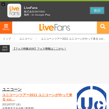
×
LiveFans
表示
株式会社SKIYAKI
無料 - In Google Play
MENU
2026
【フェス特集2026】フェス情報はここから！
04/27
トップ
ユニコーン
ユニコーンツアー2011 ユニコーンがやって来る zzz…
2026
【ライブ動員ランキング】2026年上半期編発表！
07/28
2026
【フェス特集2026】フェス情報はここから！
04/27
2026
【ライブ動員ランキング】2026年上半期編発表！
07/28
ユニコーン
ユニコーンツアー2011 ユニコーンがやって来
る zzz…
2011/07/27 (水)
＠青森市文化会館 (青森県)