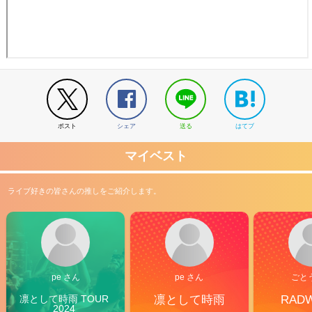
ポスト
シェア
送る
はてブ
マイベスト
ライブ好きの皆さんの推しをご紹介します。
pe さん
pe さん
ごと
凛として時雨 TOUR 
凛として時雨
RAD
2024 