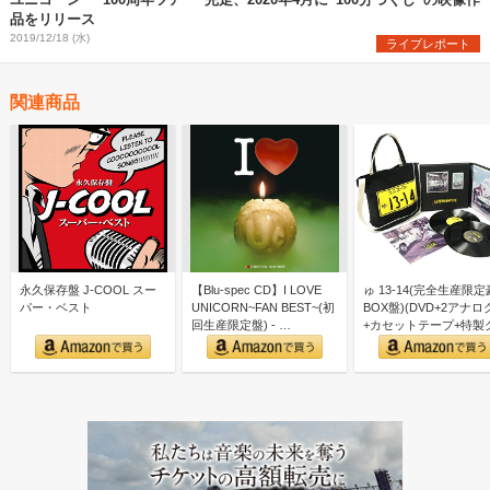
品をリリース
2019/12/18 (水)
ライブレポート
関連商品
永久保存盤 J-COOL スー
【Blu-spec CD】I LOVE
ゅ 13-14(完全生産限
パー・ベスト
UNICORN~FAN BEST~(初
BOX盤)(DVD+2アナロ
回生産限定盤) - …
+カセットテープ+特製
ズ付)