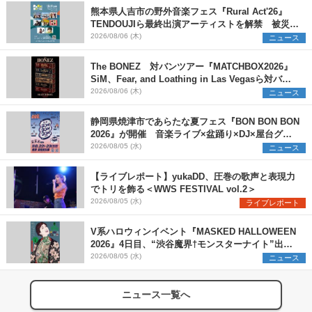
熊本県人吉市の野外音楽フェス『Rural Act'26』
TENDOUJIら最終出演アーティストを解禁 被災地
支援プロジェクトの始動も発表
2026/08/06 (木)
ニュース
The BONEZ 対バンツアー『MATCHBOX2026』
SiM、Fear, and Loathing in Las Vegasら対バン
アーティストを一斉解禁
2026/08/06 (木)
ニュース
静岡県焼津市であらたな夏フェス『BON BON BON
2026』が開催 音楽ライブ×盆踊り×DJ×屋台グル
メ×ランタンナイトで彩る2日間
2026/08/05 (水)
ニュース
【ライブレポート】yukaDD、圧巻の歌声と表現力
でトリを飾る＜WWS FESTIVAL vol.2＞
2026/08/05 (水)
ライブレポート
V系ハロウィンイベント『MASKED HALLOWEEN
2026』4日目、“渋谷魔界†モンスターナイト”出演6
組を発表
2026/08/05 (水)
ニュース
ニュース一覧へ