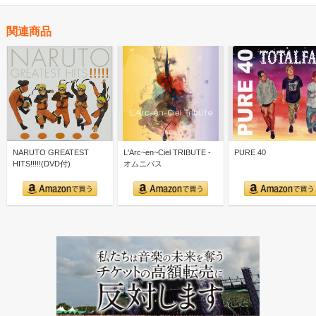
関連商品
NARUTO GREATEST
L'Arc~en~Ciel TRIBUTE -
PURE 40
HITS!!!!!(DVD付)
オムニバス