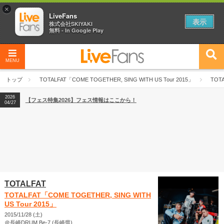
×
LiveFans
表示
株式会社SKIYAKI
無料 - In Google Play
MENU
2026
【フェス特集2026】フェス情報はここから！
04/27
トップ
TOTALFAT「COME TOGETHER, SING WITH US Tour 2015」
TOTA
2026
【ライブ動員ランキング】2026年上半期編発表！
07/28
2026
【フェス特集2026】フェス情報はここから！
04/27
2026
【ライブ動員ランキング】2026年上半期編発表！
07/28
TOTALFAT
TOTALFAT「COME TOGETHER, SING WITH
US Tour 2015」
2015/11/28 (土)
＠長崎DRUM Be-7 (長崎県)