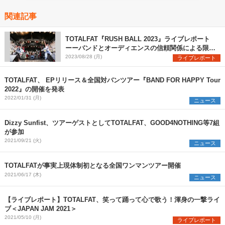
関連記事
TOTALFAT『RUSH BALL 2023』ライブレポート
ーーバンドとオーディエンスの信頼関係による限界
突破と灼熱アクト
2023/08/28 (月)
ライブレポート
TOTALFAT、 EPリリース＆全国対バンツアー『BAND FOR HAPPY Tour
2022』の開催を発表
2022/01/31 (月)
ニュース
Dizzy Sunfist、ツアーゲストとしてTOTALFAT、GOOD4NOTHING等7組
が参加
2021/09/21 (火)
ニュース
TOTALFATが事実上現体制初となる全国ワンマンツアー開催
2021/06/17 (木)
ニュース
【ライブレポート】TOTALFAT、笑って踊って心で歌う！渾身の一撃ライ
ブ＜JAPAN JAM 2021＞
2021/05/10 (月)
ライブレポート