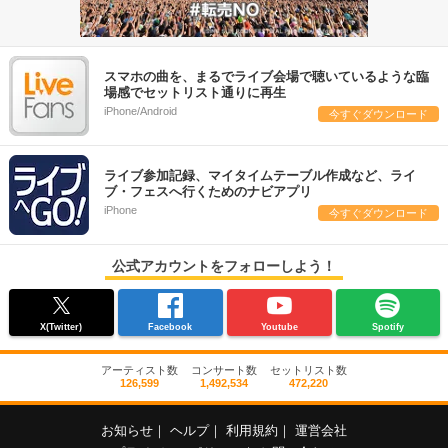
スマホの曲を、まるでライブ会場で聴いているような臨
場感でセットリスト通りに再生
iPhone/Android
今すぐダウンロード
ライブ参加記録、マイタイムテーブル作成など、ライ
ブ・フェスへ行くためのナビアプリ
iPhone
今すぐダウンロード
公式アカウントをフォローしよう！
X(Twitter)
Facebook
Youtube
Spotify
アーティスト数
コンサート数
セットリスト数
126,599
1,492,534
472,220
お知らせ
｜
ヘルプ
｜
利用規約
｜
運営会社