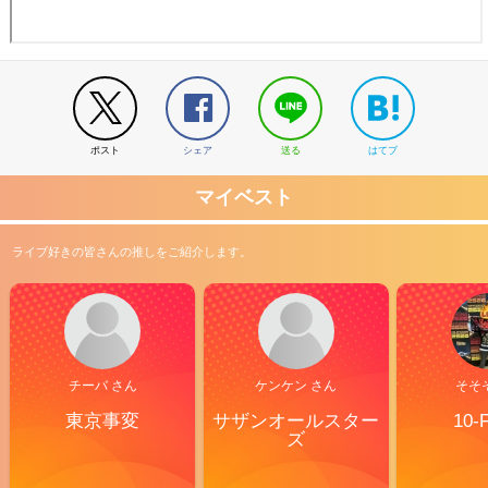
ポスト
シェア
送る
はてブ
マイベスト
ライブ好きの皆さんの推しをご紹介します。
チーバ さん
ケンケン さん
そそ
東京事変
サザンオールスター
10-
ズ