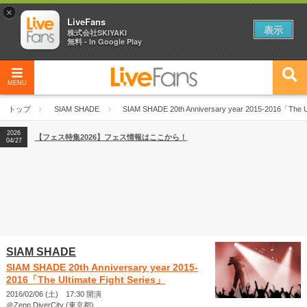
×
LiveFans
表示
株式会社SKIYAKI
無料 - In Google Play
MENU
2026
【フェス特集2026】フェス情報はここから！
04/27
トップ
SIAM SHADE
SIAM SHADE 20th Anniversary year 2015-2016「The Ul
2026
【ライブ動員ランキング】2026年上半期編発表！
07/28
2026
【フェス特集2026】フェス情報はここから！
04/27
2026
【ライブ動員ランキング】2026年上半期編発表！
07/28
SIAM SHADE
SIAM SHADE 20th Anniversary year 2015-
2016「The Ultimate Fight Series」
2016/02/06 (土) 17:30 開演
＠Zepp DiverCity (東京都)