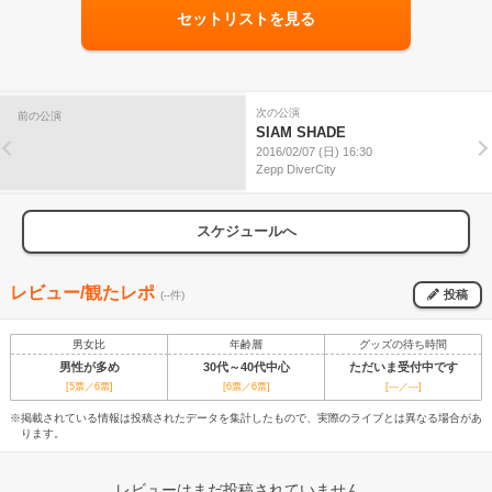
セットリストを見る
次の公演
前の公演
SIAM SHADE
2016/02/07 (日) 16:30
Zepp DiverCity
スケジュールへ
レビュー/観たレポ
投稿
(--件)
男女比
年齢層
グッズの待ち時間
男性が多め
30代～40代中心
ただいま受付中です
[5票／6票]
[6票／6票]
[---／---]
※掲載されている情報は投稿されたデータを集計したもので、実際のライブとは異なる場合があ
ります。
レビューはまだ投稿されていません。