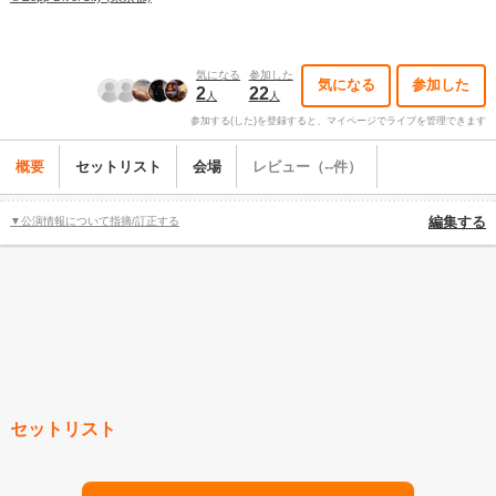
気になる
参加した
気になる
参加した
2
22
人
人
参加する(した)を登録すると、マイページでライブを管理できます
概要
セットリスト
会場
レビュー（--件）
▼公演情報について指摘/訂正する
編集する
セットリスト