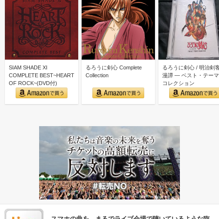
SIAM SHADE XI
るろうに剣心 Complete
るろうに剣心 / 明治剣
COMPLETE BEST~HEART
Collection
漫譚 ― ベスト・テー
OF ROCK~(DVD付)
コレクション
スマホの曲を、まるでライブ会場で聴いているような臨