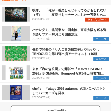
映秀。 「俺が一番楽しんじゃってるかもしれない
（笑）」――夏祭りをモチーフにした一夜限りのス
ペシャルライブ『色祭』レポート
2026/08/07 (金)
ライブレポート
ハナレグミ、北関東＆中国山陰、東京大阪を巡る弾
き語りツアー10月より開催決定
2026/08/07 (金)
ニュース
長野で開催の『りんご音楽祭2026』Olive Oil、
TENDOUJIら第11弾出演アーティスト（16組）を
発表
2026/08/07 (金)
ニュース
東京「海の森公園」で開催の『TOKYO ISLAND
2026』BIGMAMA、flumpoolら第3弾出演者7組を
発表 ワークショップ・アート出展者を募集
2026/08/07 (金)
ニュース
chef’s、『utage 2026 autumn』の対バンゲストと
してパーカーズを発表
2026/08/07 (金)
ニュース
ニュース一覧へ