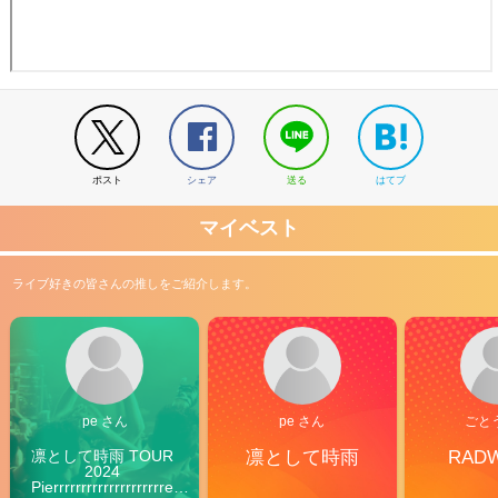
ポスト
シェア
送る
はてブ
マイベスト
ライブ好きの皆さんの推しをご紹介します。
pe さん
pe さん
ごと
凛として時雨 TOUR 
凛として時雨
RAD
2024 
Pierrrrrrrrrrrrrrrrrrrre 