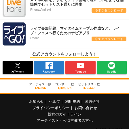
場感でセットリスト通りに再生
iPhone/Android
今すぐダウンロード
ライブ参加記録、マイタイムテーブル作成など、ライ
ブ・フェスへ行くためのナビアプリ
iPhone
今すぐダウンロード
公式アカウントをフォローしよう！
X(Twitter)
Facebook
Youtube
Spotify
アーティスト数
コンサート数
セットリスト数
126,666
1,493,178
472,330
お知らせ
｜
ヘルプ
｜
利用規約
｜
運営会社
プライバシーポリシー
｜
お問い合わせ
投稿のガイドライン
アーティスト・公演主催者の方へ