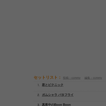
セットリスト：
投稿：ccmmv
編集：ccmmv
君とピクニック
ガムシャラ バタフライ
真夜中のBoon Boon