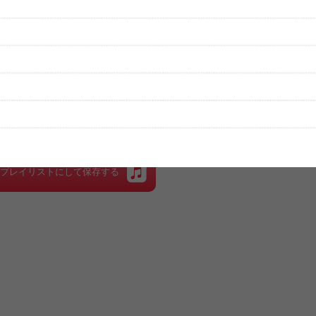
性は保証されませんので、あらかじめご了承ください。
絡をお願い致します。
する歌詞サイト「
歌ネット
」へ移動します。
▼セットリストの誤りを報告する
をプレイリストにして保存する