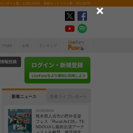
ンサート数：1,492,242件 登録セットリスト数：472,187件
イブQ&A
企画
ランキング
情報投稿
新着ニュース
新着ライブレポート
2026/08/06
熊本県人吉市の野外音楽
フェス『Rural Act'26』TE
NDOUJIら最終出演アーテ
ィストを解禁 被災地支