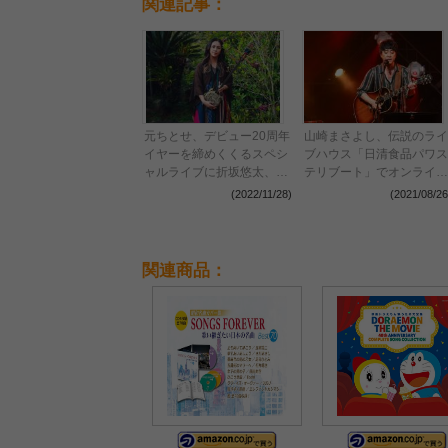
関連記事：
元ちとせ、デビュー20周年
山崎まさよし、伝説のライ
イヤーを締めくくるスペシ
ブハウス「日清食品パワス
ャルライブに折坂悠太、山
テリブート」でオンライン
崎まさよし、岡本定義
ライブ開催
(2022/11/28)
(2021/08/26
（COIL）のゲスト出演が
決定
関連商品：