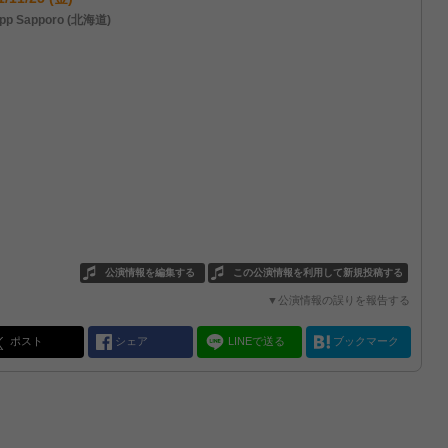
pp Sapporo (北海道)
公演情報を編集する
この公演情報を利用して新規投稿する
▼公演情報の誤りを報告する
ポスト
シェア
LINEで送る
ブックマーク