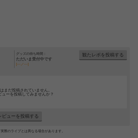
グッズの待ち時間：
観たレポを投稿する
ただいま受付中です
[---／---]
はまだ投稿されていません。
ビューを投稿してみませんか？
レビューを投稿する
、実際のライブとは異なる場合があります。