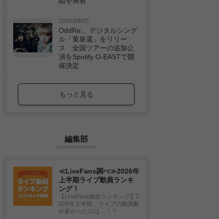
組を発表
2026/08/05
OddRe:、デジタルシング
ル「黄泉還」をリリー
ス 全国ツアーの追加公
演をSpotify O-EASTで開
催決定
もっと見る
編集部
≪LiveFans調べ≫2026年
上半期ライブ動員ランキ
ング！
【LiveFans独自ランキング】2
026年上半期、ライブの動員数
が多かったのは…！？