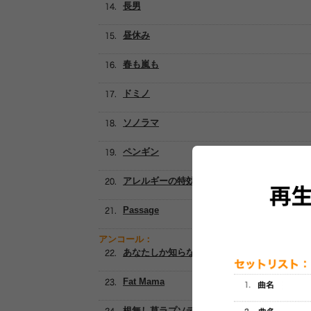
長男
昼休み
春も嵐も
ドミノ
ソノラマ
ペンギン
アレルギーの特効薬 ～WHAT'D I SAY
Passage
アンコール：
あなたしか知らない朝
Fat Mama
根無し草ラプソディー