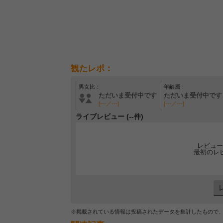
観たレポ：
男女比：
年齢層：
ただいま受付中です
ただいま受付中です
[---／---]
[---／---]
ライブレビュー (--件)
レビュー
最初のレ
※掲載されている情報は投稿されたデータを集計したもので