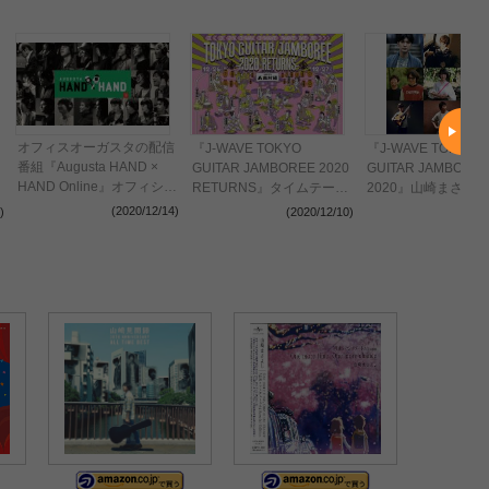
オフィスオーガスタの配信
『J-WAVE TOKYO
『J-WAVE TOKYO
番組『Augusta HAND ×
GUITAR JAMBOREE 2020
GUITAR JAMBORE
HAND Online』オフィシャ
RETURNS』タイムテーブ
2020』山崎まさよ
ルレポート、『Winter Gift
ルを発表 大トリは山崎ま
演が決定 全ライン
(2020/12/14)
)
(2020/12/10)
(202
Box』のアンコール受付も
さよし
が発表
決定