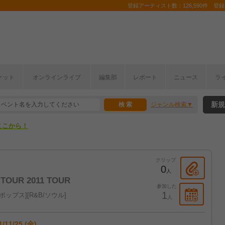
登録アーティスト数：126,590件 登録コ
ケット
オンラインライブ
編集部
レポート
ニュース
ラ
ここから！
新規
ジャンル検索
上半期編発表！
ここから！
上半期編発表！
クリップ
0
人
TOUR 2011 TOUR
参加した
1
ポップス
R&B/ソウル
人
1/11/25 (金)