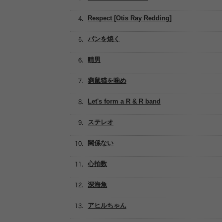
Respect [Otis Ray Redding]
パンを焼く
晴男
窮鼠猫を噛め
Let's form a R & R band
ステレオ
関係ない
心拍数
深海魚
アヒルちゃん