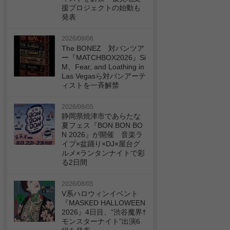
援プロジェクトの始動も
発表
2026/08/06
The BONEZ 対バンツア
ー『MATCHBOX2026』Si
M、Fear, and Loathing in
Las Vegasら対バンアーテ
ィストを一斉解禁
2026/08/05
静岡県焼津市であらたな
夏フェス『BON BON BO
N 2026』が開催 音楽ラ
イブ×盆踊り×DJ×屋台グ
ルメ×ランタンナイトで彩
る2日間
2026/08/05
V系ハロウィンイベント
『MASKED HALLOWEEN
2026』4日目、“渋谷魔界†
モンスターナイト”出演6