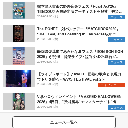
熊本県人吉市の野外音楽フェス『Rural Act'26』
TENDOUJIら最終出演アーティストを解禁 被災地
支援プロジェクトの始動も発表
2026/08/06 (木)
ニュース
The BONEZ 対バンツアー『MATCHBOX2026』
SiM、Fear, and Loathing in Las Vegasら対バン
アーティストを一斉解禁
2026/08/06 (木)
ニュース
静岡県焼津市であらたな夏フェス『BON BON BON
2026』が開催 音楽ライブ×盆踊り×DJ×屋台グル
メ×ランタンナイトで彩る2日間
2026/08/05 (水)
ニュース
【ライブレポート】yukaDD、圧巻の歌声と表現力
でトリを飾る＜WWS FESTIVAL vol.2＞
2026/08/05 (水)
ライブレポート
V系ハロウィンイベント『MASKED HALLOWEEN
2026』4日目、“渋谷魔界†モンスターナイト”出演6
組を発表
2026/08/05 (水)
ニュース
ニュース一覧へ