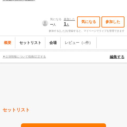
気になる
参加した
気になる
参加した
--
1
人
人
参加する(した)を登録すると、マイページでライブを管理できます
概要
セットリスト
会場
レビュー（--件）
▼公演情報について指摘/訂正する
編集する
セットリスト