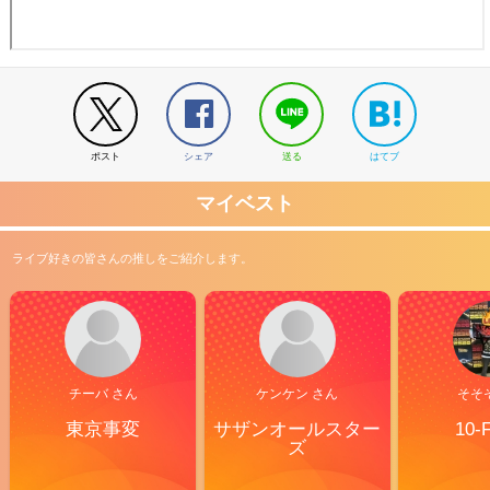
ポスト
シェア
送る
はてブ
マイベスト
ライブ好きの皆さんの推しをご紹介します。
チーバ さん
ケンケン さん
そそ
東京事変
サザンオールスター
10-
ズ