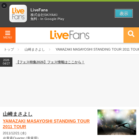
×
LiveFans
表示
株式会社SKIYAKI
無料 - In Google Play
MENU
2026
【フェス特集2026】フェス情報はここから！
04/27
トップ
山崎まさよし
YAMAZAKI MASAYOSHI STANDING TOUR 2011 TOU
2026
【ライブ動員ランキング】2026年上半期編発表！
07/28
2026
【フェス特集2026】フェス情報はここから！
04/27
2026
【ライブ動員ランキング】2026年上半期編発表！
07/28
山崎まさよし
YAMAZAKI MASAYOSHI STANDING TOUR
2011 TOUR
2011/12/21 (水)
＠青森Quarter (青森県)