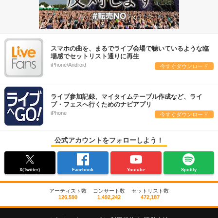
スマホの曲を、まるでライブ会場で聴いているような臨
場感でセットリスト通りに再生
iPhone/Android
今すぐダウンロード
ライブ参加記録、マイタイムテーブル作成など、ライ
ブ・フェスへ行くためのナビアプリ
iPhone
今すぐダウンロード
公式アカウントをフォローしよう！
X(Twitter)
Facebook
Youtube
Spotify
アーティスト数
コンサート数
セットリスト数
126,590
1,492,242
472,187