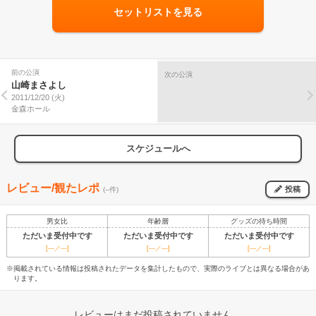
セットリストを見る
前の公演
次の公演
山崎まさよし
2011/12/20 (火)
金森ホール
スケジュールへ
レビュー/観たレポ
投稿
(--件)
男女比
年齢層
グッズの待ち時間
ただいま受付中です
ただいま受付中です
ただいま受付中です
[---／---]
[---／---]
[---／---]
※掲載されている情報は投稿されたデータを集計したもので、実際のライブとは異なる場合があ
ります。
レビューはまだ投稿されていません。