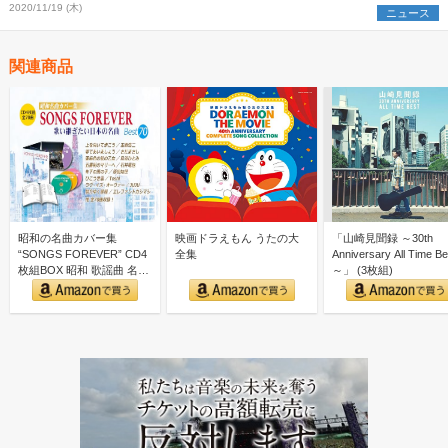
2020/11/19 (木)
ニュース
関連商品
昭和の名曲カバー集
映画ドラえもん うたの大
「山崎見聞録 ～30th
“SONGS FOREVER” CD4
全集
Anniversary All Time Be
枚組BOX 昭和 歌謡曲 名曲
～」 (3枚組)
カバー集｜…