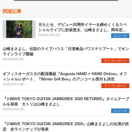
関連記事
元ちとせ、デビュー20周年イヤーを締めくくるスペ
シャルライブに折坂悠太、山崎まさよし、岡本定義
（COIL）のゲスト出演が決定
2022/11/28 (月)
ニュース
山崎まさよし、伝説のライブハウス「日清食品パワステリブート」でオン
ラインライブ開催
2021/08/26 (木)
ライブレポート
オフィスオーガスタの配信番組『Augusta HAND × HAND Online』オフ
ィシャルレポート、『Winter Gift Box』のアンコール受付も決定
2020/12/14 (月)
ライブレポート
『J-WAVE TOKYO GUITAR JAMBOREE 2020 RETURNS』タイムテーブ
ルを発表 大トリは山崎まさよし
2020/12/10 (木)
ニュース
『J-WAVE TOKYO GUITAR JAMBOREE 2020』山崎まさよしの出演が決
定 全ラインナップが発表