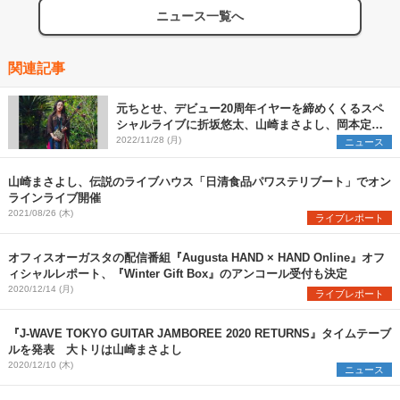
ニュース一覧へ
関連記事
元ちとせ、デビュー20周年イヤーを締めくくるスペ
シャルライブに折坂悠太、山崎まさよし、岡本定義
（COIL）のゲスト出演が決定
2022/11/28 (月)
ニュース
山崎まさよし、伝説のライブハウス「日清食品パワステリブート」でオン
ラインライブ開催
2021/08/26 (木)
ライブレポート
オフィスオーガスタの配信番組『Augusta HAND × HAND Online』オフ
ィシャルレポート、『Winter Gift Box』のアンコール受付も決定
2020/12/14 (月)
ライブレポート
『J-WAVE TOKYO GUITAR JAMBOREE 2020 RETURNS』タイムテーブ
ルを発表 大トリは山崎まさよし
2020/12/10 (木)
ニュース