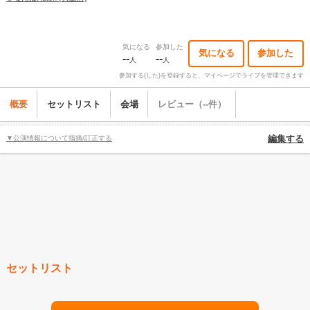
気になる
参加した
気になる
参加した
--
--
人
人
参加する(した)を登録すると、マイページでライブを管理できます
概要
セットリスト
会場
レビュー（--件）
▼公演情報について指摘/訂正する
編集する
セットリスト