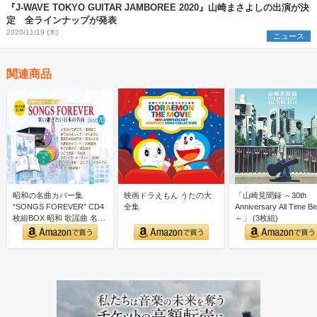
『J-WAVE TOKYO GUITAR JAMBOREE 2020』山崎まさよしの出演が決
定 全ラインナップが発表
2020/11/19 (木)
ニュース
関連商品
昭和の名曲カバー集
映画ドラえもん うたの大
「山崎見聞録 ～30th
“SONGS FOREVER” CD4
全集
Anniversary All Time Be
枚組BOX 昭和 歌謡曲 名曲
～」 (3枚組)
カバー集｜…