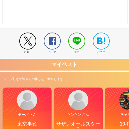
ポスト
シェア
送る
はてブ
マイベスト
ライブ好きの皆さんの推しをご紹介します。
チーバ さん
ケンケン さん
そそ
東京事変
サザンオールスター
10-
ズ