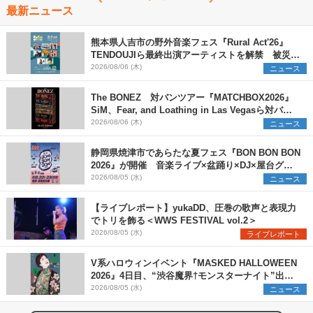
最新ニュース
熊本県人吉市の野外音楽フェス『Rural Act'26』
TENDOUJIら最終出演アーティストを解禁 被災地
支援プロジェクトの始動も発表
2026/08/06 (木)
ニュース
The BONEZ 対バンツアー『MATCHBOX2026』
SiM、Fear, and Loathing in Las Vegasら対バン
アーティストを一斉解禁
2026/08/06 (木)
ニュース
静岡県焼津市であらたな夏フェス『BON BON BON
2026』が開催 音楽ライブ×盆踊り×DJ×屋台グル
メ×ランタンナイトで彩る2日間
2026/08/05 (水)
ニュース
【ライブレポート】yukaDD、圧巻の歌声と表現力
でトリを飾る＜WWS FESTIVAL vol.2＞
2026/08/05 (水)
ライブレポート
V系ハロウィンイベント『MASKED HALLOWEEN
2026』4日目、“渋谷魔界†モンスターナイト”出演6
組を発表
2026/08/05 (水)
ニュース