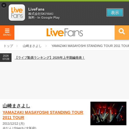
×
LiveFans
表示
株式会社SKIYAKI
無料 - In Google Play
2026
【フェス特集2026】フェス情報はここから！
04/27
MENU
2026
【ライブ動員ランキング】2026年上半期編発表！
07/28
トップ
山崎まさよし
YAMAZAKI MASAYOSHI STANDING TOUR 2011 TOU
2026
【フェス特集2026】フェス情報はここから！
04/27
2026
【ライブ動員ランキング】2026年上半期編発表！
07/28
山崎まさよし
YAMAZAKI MASAYOSHI STANDING TOUR
2011 TOUR
2011/12/12 (月)
＠なんばHatch (大阪府)