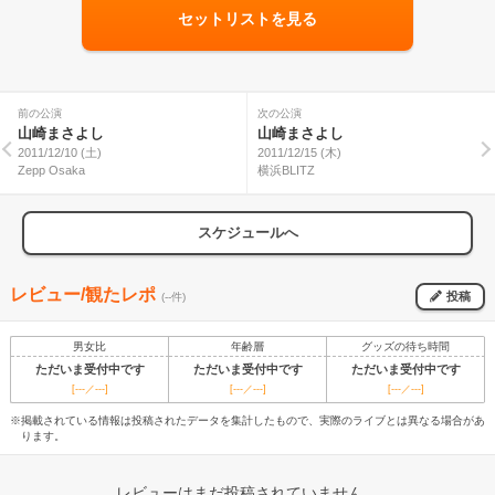
セットリストを見る
前の公演
次の公演
山崎まさよし
山崎まさよし
2011/12/10 (土)
2011/12/15 (木)
Zepp Osaka
横浜BLITZ
スケジュールへ
レビュー/観たレポ
投稿
(--件)
男女比
年齢層
グッズの待ち時間
ただいま受付中です
ただいま受付中です
ただいま受付中です
[---／---]
[---／---]
[---／---]
※掲載されている情報は投稿されたデータを集計したもので、実際のライブとは異なる場合があ
ります。
レビューはまだ投稿されていません。