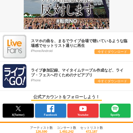
スマホの曲を、まるでライブ会場で聴いているような臨
場感でセットリスト通りに再生
iPhone/Android
今すぐダウンロード
ライブ参加記録、マイタイムテーブル作成など、ライ
ブ・フェスへ行くためのナビアプリ
iPhone
今すぐダウンロード
公式アカウントをフォローしよう！
X(Twitter)
Facebook
Youtube
Spotify
アーティスト数
コンサート数
セットリスト数
126,590
1,492,242
472,187