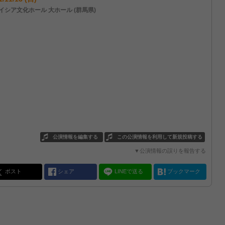
イシア文化ホール 大ホール (群馬県)
公演情報を編集する
この公演情報を利用して新規投稿する
▼公演情報の誤りを報告する
ポスト
シェア
LINEで送る
ブックマーク