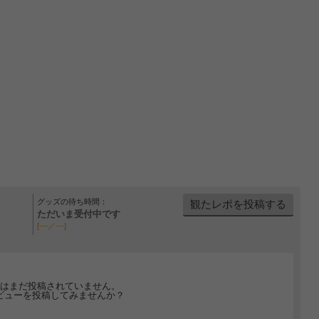
グッズの待ち時間：
観たレポを投稿する
ただいま受付中です
[---／---]
はまだ投稿されていません。
ビューを投稿してみませんか？