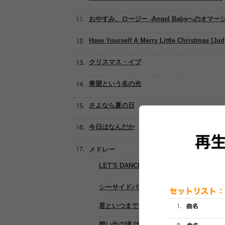
おやすみ、ロージー -Angel Babyへのオマージ
Have Yourself A Merry Little Christmas [Jud
クリスマス・イブ
希望という名の光
さよなら夏の日
今日はなんだか
メドレー
LET'S DANCE BABY
シーサイドバウンド
君といつまでも [加山雄三]
想い出の渚 [ザ・ワイルドワンズ]