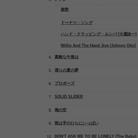
旅愁
ドーナツ・ソング
ハンド・クラッピング・ルンバ [大瀧詠一]
Willie And The Hand Jive [Johnny Otis]
素敵な午後は
僕らの夏の夢
プロポーズ
SOLID SLIDER
俺の空
雨は手のひらにいっぱい
DON'T ASK ME TO BE LONELY [The Dubs]