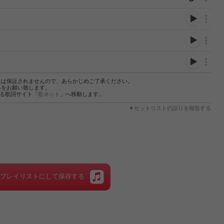
性は保証されませんので、あらかじめご了承ください。
絡をお願い致します。
する歌詞サイト「
歌ネット
」へ移動します。
▼セットリストの誤りを報告する
をプレイリストにして保存する