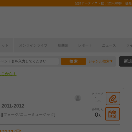
登録アーティスト数：126,660件 登録コ
ケット
オンラインライブ
編集部
レポート
ニュース
ラ
ここから！
新規
ジャンル検索
上半期編発表！
ここから！
上半期編発表！
クリップ
1
人
2011-2012
参加した
0
ス
フォーク/ニューミュージック
人
1/11/13 (日)