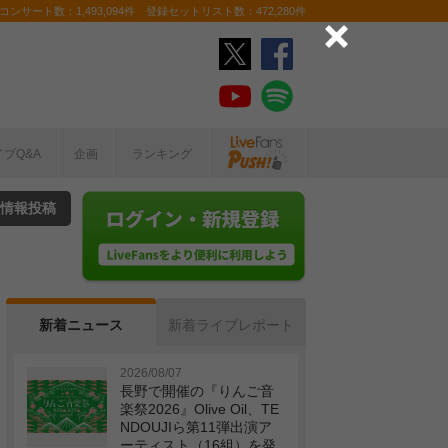
ンサート数：1,493,094件 登録セットリスト数：472,280件
イブQ&A
企画
ランキング
情報投稿
新着ニュース
新着ライブレポート
2026/08/07
長野で開催の『りんご音
楽祭2026』Olive Oil、TE
NDOUJIら第11弾出演ア
ーティスト（16組）を発