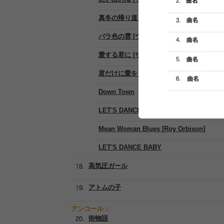
真冬の帰り道 [ザ・ランチャーズ]
バラ色の雲 [ヴィレッジ・シンガーズ]
愛する君に [ザ・ゴールデン・カップス]
君だけに愛を [ザ・タイガース]
Down Town
LET'S DANCE BABY
Mean Woman Blues [Roy Orbison]
LET'S DANCE BABY
高気圧ガール
アトムの子
アンコール：
街物語