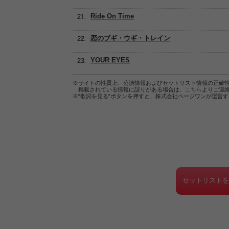
Ride On Time
恋のブギ・ウギ・トレイン
YOUR EYES
※サイトの性質上、公演情報およびセットリスト情報の正確
掲載されている情報に誤りがある場合は、
こちら
よりご連
※“歌詞を見る”ボタンを押すと、株式会社ページワンが運営
セットリスト