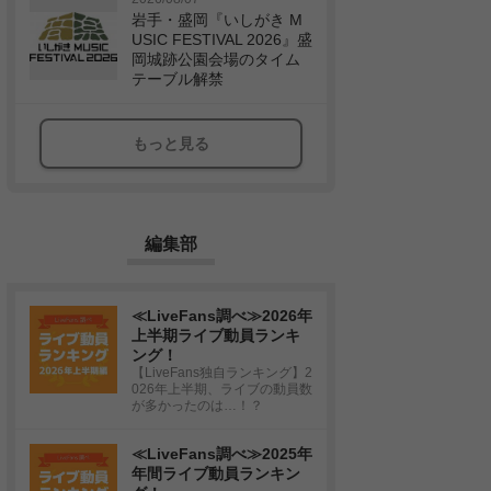
岩手・盛岡『いしがき M
USIC FESTIVAL 2026』盛
岡城跡公園会場のタイム
テーブル解禁
もっと見る
編集部
≪LiveFans調べ≫2026年
上半期ライブ動員ランキ
ング！
【LiveFans独自ランキング】2
026年上半期、ライブの動員数
が多かったのは…！？
≪LiveFans調べ≫2025年
年間ライブ動員ランキン