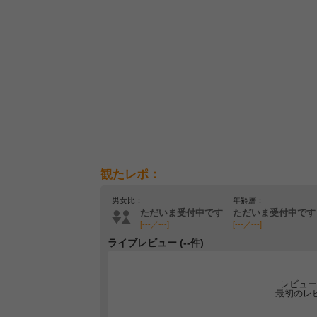
観たレポ：
男女比：
年齢層：
ただいま受付中です
ただいま受付中です
[---／---]
[---／---]
ライブレビュー (--件)
レビュー
最初のレ