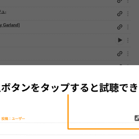
ュ-
y Garland]