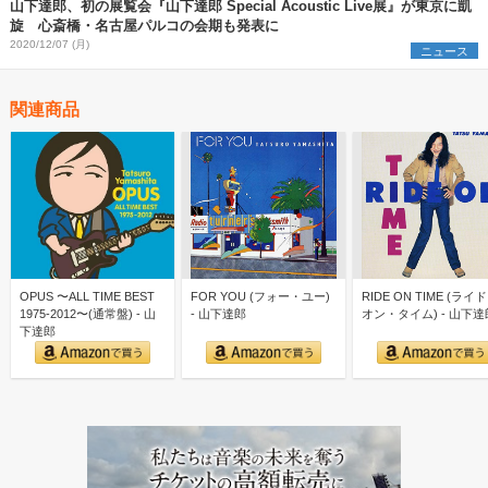
山下達郎、初の展覧会『山下達郎 Special Acoustic Live展』が東京に凱
旋 心斎橋・名古屋パルコの会期も発表に
2020/12/07 (月)
ニュース
関連商品
OPUS 〜ALL TIME BEST
FOR YOU (フォー・ユー)
RIDE ON TIME (ライ
1975-2012〜(通常盤) - 山
- 山下達郎
オン・タイム) - 山下達
下達郎