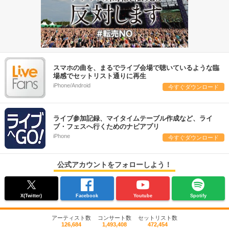
スマホの曲を、まるでライブ会場で聴いているような臨
場感でセットリスト通りに再生
iPhone/Android
今すぐダウンロード
ライブ参加記録、マイタイムテーブル作成など、ライ
ブ・フェスへ行くためのナビアプリ
iPhone
今すぐダウンロード
公式アカウントをフォローしよう！
X(Twitter)
Facebook
Youtube
Spotify
アーティスト数
コンサート数
セットリスト数
126,684
1,493,408
472,454