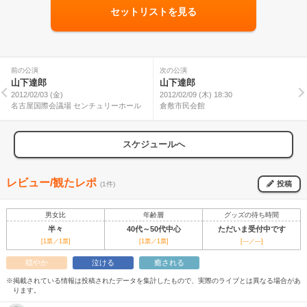
セットリストを見る
前の公演
次の公演
山下達郎
山下達郎
2012/02/03 (金)
2012/02/09 (木) 18:30
名古屋国際会議場 センチュリーホール
倉敷市民会館
スケジュールへ
レビュー/観たレポ
投稿
(1件)
男女比
年齢層
グッズの待ち時間
半々
40代～50代中心
ただいま受付中です
[1票／1票]
[1票／1票]
[---／---]
穏やか
泣ける
癒される
※掲載されている情報は投稿されたデータを集計したもので、実際のライブとは異なる場合があ
ります。