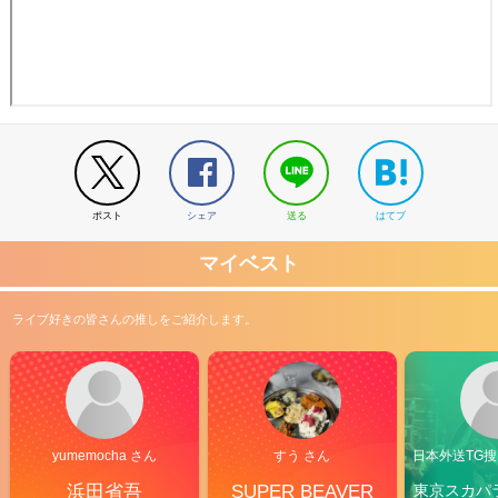
ポスト
シェア
送る
はてブ
マイベスト
ライブ好きの皆さんの推しをご紹介します。
yumemocha さん
すう さん
日本外送TG搜@
浜田省吾
SUPER BEAVER
東京スカパ