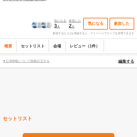
気になる
参加した
気になる
参加した
3
2
人
人
参加する(した)を登録すると、マイページでライブを管理できます
概要
セットリスト
会場
レビュー（1件）
▼公演情報について指摘/訂正する
編集する
セットリスト