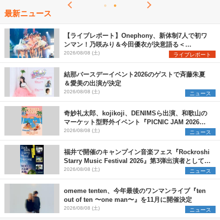
最新ニュース
【ライブレポート】Onephony、新体制7人で初ワ
ンマン！乃咲みり＆今田優衣が決意語る＜
Onephony新体制1st Oneman Live はじまりの夏
2026/08/08 (土)
ライブレポート
＞
結那バースデーイベント2026のゲストで斉藤朱夏
＆愛美の出演が決定
2026/08/08 (土)
ニュース
奇妙礼太郎、kojikoji、DENIMSら出演、和歌山の
マーケット型野外イベント『PICNIC JAM 2026』
早割チケット発売開始
2026/08/08 (土)
ニュース
福井で開催のキャンプイン音楽フェス『Rockroshi
Starry Music Festival 2026』第3弾出演者として
SCOOBIE DO、かりゆし58、Reiを発表
2026/08/08 (土)
ニュース
omeme tenten、今年最後のワンマンライブ『ten
out of ten 〜one man〜』を11月に開催決定
2026/08/08 (土)
ニュース