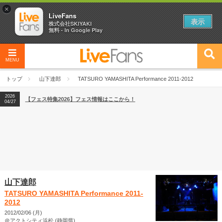
×
LiveFans
表示
株式会社SKIYAKI
無料 - In Google Play
MENU
2026
【フェス特集2026】フェス情報はここから！
04/27
トップ
山下達郎
TATSURO YAMASHITA Performance 2011-2012
2026
【ライブ動員ランキング】2026年上半期編発表！
07/28
2026
【フェス特集2026】フェス情報はここから！
04/27
2026
【ライブ動員ランキング】2026年上半期編発表！
07/28
山下達郎
TATSURO YAMASHITA Performance 2011-
2012
2012/02/06 (月)
＠アクトシティ浜松 (静岡県)