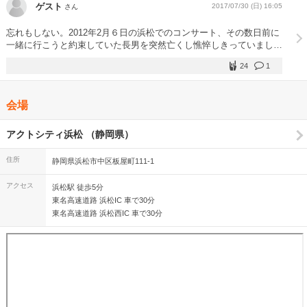
ゲスト
2017/07/30 (日) 16:05
さん
忘れもしない。2012年2月６日の浜松でのコンサート、その数日前に
一緒に行こうと約束していた長男を突然亡くし憔悴しきっていました
が、妻と二人遺影を持って拝見させて頂き大変感動させて頂きまし
24
1
た。特に希望という名の光では涙してしまいました。ここに投稿する
べきことではありませんがお許しください。
会場
アクトシティ浜松 （静岡県）
住所
静岡県浜松市中区板屋町111-1
アクセス
浜松駅 徒歩5分
東名高速道路 浜松IC 車で30分
東名高速道路 浜松西IC 車で30分