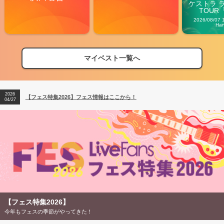
ケストラ 
TOUR「V
Carn
2026/08/07 
Ha
マイベスト一覧へ
2026
【フェス特集2026】フェス情報はここから！
04/27
2026
【ライブ動員ランキング】2026年上半期編発表！
07/28
2026
【フェス特集2026】フェス情報はここから！
04/27
2026
【ライブ動員ランキング】2026年上半期編発表！
07/28
【フェス特集2026】
今年もフェスの季節がやってきた！