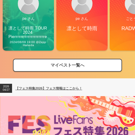
pe さん
pe さん
ごと
凛として時雨 TOUR 
凛として時雨
RAD
2024 
Pierrrrrrrrrrrrrrrrrrrre 
Vibes
2024/08/09 19:00 @Zepp 
Haneda
マイベスト一覧へ
2026
【フェス特集2026】フェス情報はここから！
04/27
2026
【ライブ動員ランキング】2026年上半期編発表！
07/28
2026
【フェス特集2026】フェス情報はここから！
04/27
2026
【ライブ動員ランキング】2026年上半期編発表！
07/28