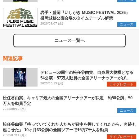
岩手・盛岡『いしがき MUSIC FESTIVAL 2026』
盛岡城跡公園会場のタイムテーブル解禁
2026/08/07 (金)
ニュース
ニュース一覧へ
関連記事
デビュー50周年の松任谷由実、自身最大規模となる
54公演・57万人動員の全国アリーナツアーがぴあ
アリーナMMで開幕
2023/05/15 (月)
ライブレポート
松任谷由実、キャリア最大の全国アリーナツアーが決定 約50公演、50
万人を動員予定
2022/08/10 (水)
ニュース
松任谷由実「待っていてくれた人たちが背中を押してくれたから、奇跡も
起こせた」 10ヶ月63公演の全国ツアーで15万7千人を動員
2022/07/11 (月)
ライブレポート