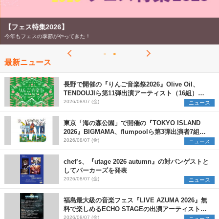
【フェス特集2026】
今年もフェスの季節がやってきた！
最新ニュース
長野で開催の『りんご音楽祭2026』Olive Oil、
TENDOUJIら第11弾出演アーティスト（16組）を
発表
2026/08/07 (金)
ニュース
東京「海の森公園」で開催の『TOKYO ISLAND
2026』BIGMAMA、flumpoolら第3弾出演者7組を
発表 ワークショップ・アート出展者を募集
2026/08/07 (金)
ニュース
chef’s、『utage 2026 autumn』の対バンゲストと
してパーカーズを発表
2026/08/07 (金)
ニュース
福島最大級の音楽フェス『LIVE AZUMA 2026』無
料で楽しめるECHO STAGEの出演アーティストを
発表
2026/08/07 (金)
ニュース