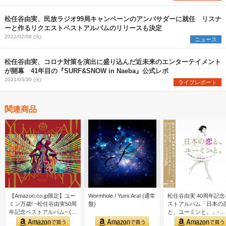
松任谷由実、民放ラジオ99局キャンペーンのアンバサダーに就任 リスナ
ーと作るリクエストベストアルバムのリリースも決定
2022/02/08 (火)
ニュース
松任谷由実、コロナ対策を演出に盛り込んだ近未来のエンターテイメント
が開幕 41年目の『SURF&SNOW in Naeba』公式レポ
2021/03/30 (火)
ライブレポート
関連商品
【Amazon.co.jp限定】ユー
Wormhole / Yumi AraI (通常
松任谷由実 40周年記念
ミン万歳! ~松任谷由実50周
盤)
ストアルバム「日本の
年記念ベストアルバム~ (初
と、ユーミンと。」-
回限…
GOLD DISC Editi…