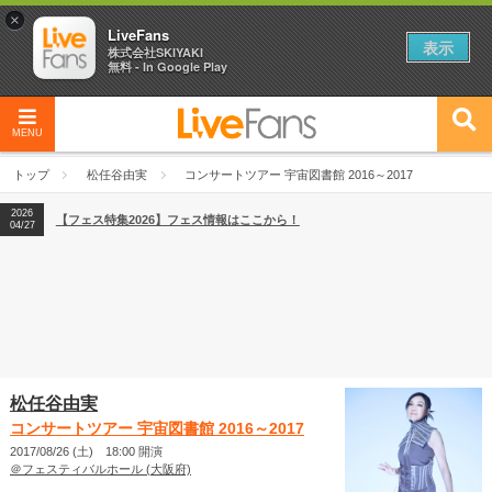
×
LiveFans
表示
株式会社SKIYAKI
無料 - In Google Play
MENU
2026
【フェス特集2026】フェス情報はここから！
04/27
トップ
松任谷由実
コンサートツアー 宇宙図書館 2016～2017
2026
【ライブ動員ランキング】2026年上半期編発表！
07/28
2026
【フェス特集2026】フェス情報はここから！
04/27
2026
【ライブ動員ランキング】2026年上半期編発表！
07/28
松任谷由実
コンサートツアー 宇宙図書館 2016～2017
2017/08/26 (土) 18:00 開演
＠フェスティバルホール (大阪府)