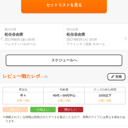
セットリストを見る
前の公演
次の公演
松任谷由実
松任谷由実
2017/08/25 (金) 19:00
2017/08/29 (火) 18:30
フェスティバルホール
アクトシティ浜松 大ホール
スケジュールへ
レビュー/観たレポ
投稿
(--件)
男女比
年齢層
グッズの待ち時間
半々
40代～50代中心
10分以下
[2票／2票]
[2票／2票]
[2票／2票]
穏やか
心地よい
懐かしい
※掲載されている情報は投稿されたデータを集計したもので、実際のライブとは異なる場合があ
ります。