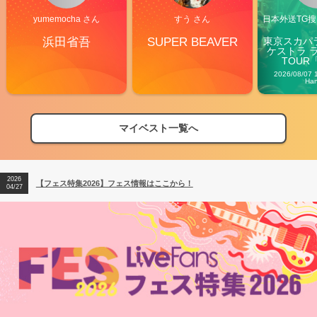
yumemocha さん
すう さん
日本外送TG搜@
浜田省吾
SUPER BEAVER
東京スカパ
ケストラ 
TOUR「V
Carn
2026/08/07 
Ha
マイベスト一覧へ
2026
【フェス特集2026】フェス情報はここから！
04/27
2026
【ライブ動員ランキング】2026年上半期編発表！
07/28
2026
【フェス特集2026】フェス情報はここから！
04/27
2026
【ライブ動員ランキング】2026年上半期編発表！
07/28