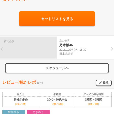
セットリストを見る
次の公演
前の公演
乃木坂46
2016/12/07 (水) 18:30
日本武道館
スケジュールへ
レビュー/観たレポ
投稿
(1件)
男女比
年齢層
グッズの待ち時間
男性が多め
20代～30代中心
1時間～2時間
[3票／3票]
[2票／3票]
[1票／1票]
癒される
ときめく