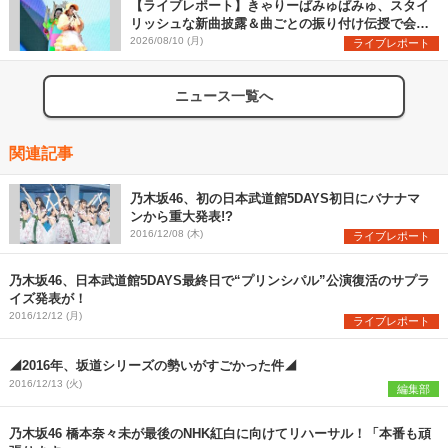
【ライブレポート】きゃりーぱみゅぱみゅ、スタイ
リッシュな新曲披露＆曲ごとの振り付け伝授で会場
を盛り上げまくる！＜LuckyFes’26＞
2026/08/10 (月)
ライブレポート
ニュース一覧へ
関連記事
乃木坂46、初の日本武道館5DAYS初日にバナナマ
ンから重大発表!?
2016/12/08 (木)
ライブレポート
乃木坂46、日本武道館5DAYS最終日で“プリンシパル”公演復活のサプラ
イズ発表が！
2016/12/12 (月)
ライブレポート
◢2016年、坂道シリーズの勢いがすごかった件◢
2016/12/13 (火)
編集部
乃木坂46 橋本奈々未が最後のNHK紅白に向けてリハーサル！「本番も頑