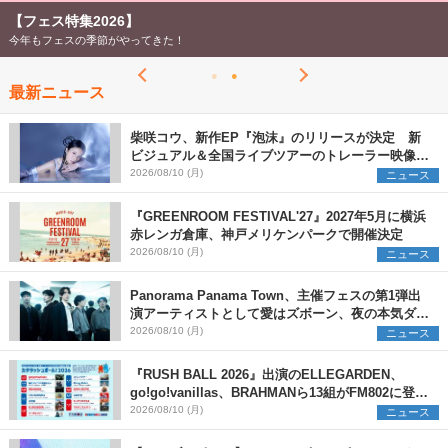
【フェス特集2026】
今年もフェスの季節がやってきた！
最新ニュース
柴咲コウ、新作EP『泡沫』のリリースが決定 新
ビジュアル＆全国ライブツアーのトレーラー映像が
一部解禁【コメントあり】
2026/08/10 (月)
ニュース
『GREENROOM FESTIVAL'27』2027年5月に横浜
赤レンガ倉庫、神戸メリケンパークで開催決定
2026/08/10 (月)
ニュース
Panorama Panama Town、主催フェスの第1弾出
演アーティストとして愛はズボーン、夜の本気ダン
スらを発表 「plus∈you」のMVも公開に
2026/08/10 (月)
ニュース
『RUSH BALL 2026』出演のELLEGARDEN、
go!go!vanillas、BRAHMANら13組がFM802に登
場、他出演アーティストの“渾身の1曲”をセレクト
2026/08/10 (月)
ニュース