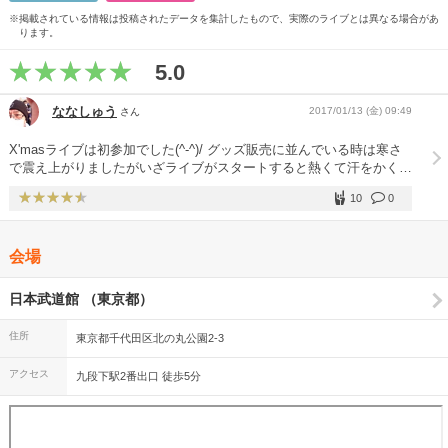
※掲載されている情報は投稿されたデータを集計したもので、実際のライブとは異なる場合があ
ります。
5.0
ななしゅう
2017/01/13 (金) 09:49
さん
X'masライブは初参加でした(^-^)/ グッズ販売に並んでいる時は寒さ
で震え上がりましたがいざライブがスタートすると熱くて汗をかくほ
ど興奮しました(^^; 他の日も申し込んでおけばよかったと少し後悔が
10
0
ありましたが今はバースデーライブが待ち遠しいです。
会場
日本武道館 （東京都）
住所
東京都千代田区北の丸公園2-3
アクセス
九段下駅2番出口 徒歩5分