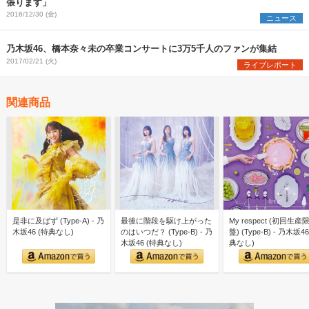
張ります」
2016/12/30 (金)
ニュース
乃木坂46、橋本奈々未の卒業コンサートに3万5千人のファンが集結
2017/02/21 (火)
ライブレポート
関連商品
是非に及ばず (Type-A) - 乃
最後に階段を駆け上がった
My respect (初回生産
木坂46 (特典なし)
のはいつだ？ (Type-B) - 乃
盤) (Type-B) - 乃木坂46
木坂46 (特典なし)
典なし)