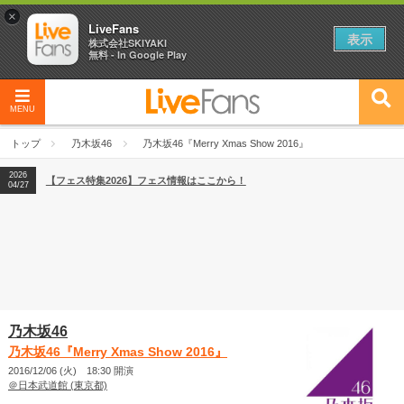
×
LiveFans
表示
株式会社SKIYAKI
無料 - In Google Play
MENU
2026
【フェス特集2026】フェス情報はここから！
04/27
トップ
乃木坂46
乃木坂46『Merry Xmas Show 2016』
2026
【ライブ動員ランキング】2026年上半期編発表！
07/28
2026
【フェス特集2026】フェス情報はここから！
04/27
2026
【ライブ動員ランキング】2026年上半期編発表！
07/28
乃木坂46
乃木坂46『Merry Xmas Show 2016』
2016/12/06 (火) 18:30 開演
＠日本武道館 (東京都)