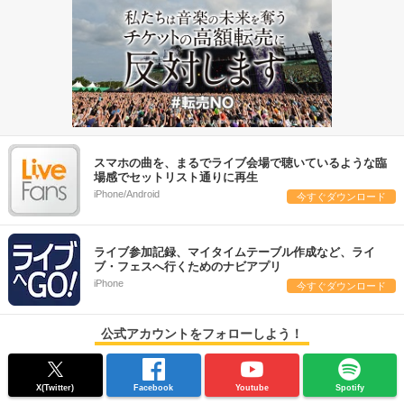
スマホの曲を、まるでライブ会場で聴いているような臨
場感でセットリスト通りに再生
iPhone/Android
今すぐダウンロード
ライブ参加記録、マイタイムテーブル作成など、ライ
ブ・フェスへ行くためのナビアプリ
iPhone
今すぐダウンロード
公式アカウントをフォローしよう！
X(Twitter)
Facebook
Youtube
Spotify