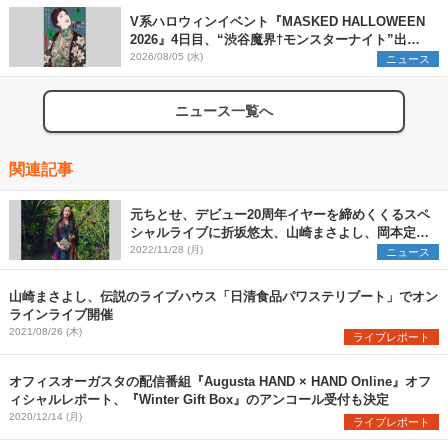
V系ハロウィンイベント『MASKED HALLOWEEN
2026』4日目、“渋谷魔界†モンスターナイト”出演6
組を発表
2026/08/05 (水)
ニュース
ニュース一覧へ
関連記事
元ちとせ、デビュー20周年イヤーを締めくくるスペ
シャルライブに折坂悠太、山崎まさよし、岡本定義
（COIL）のゲスト出演が決定
2022/11/28 (月)
ニュース
山崎まさよし、伝説のライブハウス「日清食品パワステリブート」でオン
ラインライブ開催
2021/08/26 (木)
ライブレポート
オフィスオーガスタの配信番組『Augusta HAND × HAND Online』オフ
ィシャルレポート、『Winter Gift Box』のアンコール受付も決定
2020/12/14 (月)
ライブレポート