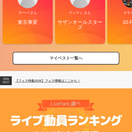
チーバ さん
ケンケン さん
そそ
東京事変
サザンオールスター
10-
ズ
マイベスト一覧へ
2026
【フェス特集2026】フェス情報はここから！
04/27
2026
【ライブ動員ランキング】2026年上半期編発表！
07/28
2026
【フェス特集2026】フェス情報はここから！
04/27
2026
【ライブ動員ランキング】2026年上半期編発表！
07/28