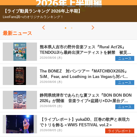
【フェス特集2026】
今年もフェスの季節がやってきた！
最新ニュース
熊本県人吉市の野外音楽フェス『Rural Act'26』
TENDOUJIら最終出演アーティストを解禁 被災地
支援プロジェクトの始動も発表
2026/08/06 (木)
ニュース
The BONEZ 対バンツアー『MATCHBOX2026』
SiM、Fear, and Loathing in Las Vegasら対バン
アーティストを一斉解禁
2026/08/06 (木)
ニュース
静岡県焼津市であらたな夏フェス『BON BON BON
2026』が開催 音楽ライブ×盆踊り×DJ×屋台グル
メ×ランタンナイトで彩る2日間
2026/08/05 (水)
ニュース
【ライブレポート】yukaDD、圧巻の歌声と表現力
でトリを飾る＜WWS FESTIVAL vol.2＞
2026/08/05 (水)
ライブレポート