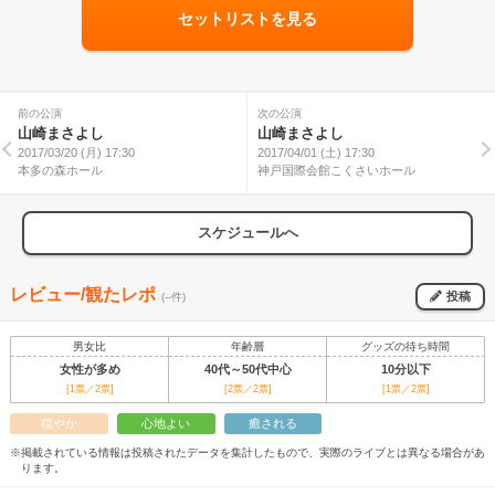
セットリストを見る
前の公演
次の公演
山崎まさよし
山崎まさよし
2017/03/20 (月) 17:30
2017/04/01 (土) 17:30
本多の森ホール
神戸国際会館こくさいホール
スケジュールへ
レビュー/観たレポ
投稿
(--件)
男女比
年齢層
グッズの待ち時間
女性が多め
40代～50代中心
10分以下
[1票／2票]
[2票／2票]
[1票／2票]
穏やか
心地よい
癒される
※掲載されている情報は投稿されたデータを集計したもので、実際のライブとは異なる場合があ
ります。