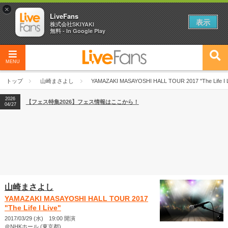
×
LiveFans
表示
株式会社SKIYAKI
無料 - In Google Play
MENU
2026
【フェス特集2026】フェス情報はここから！
04/27
トップ
山崎まさよし
YAMAZAKI MASAYOSHI HALL TOUR 2017 "The Life I L
2026
【ライブ動員ランキング】2026年上半期編発表！
07/28
2026
【フェス特集2026】フェス情報はここから！
04/27
2026
【ライブ動員ランキング】2026年上半期編発表！
07/28
山崎まさよし
YAMAZAKI MASAYOSHI HALL TOUR 2017
"The Life I Live"
2017/03/29 (水) 19:00 開演
＠NHKホール (東京都)