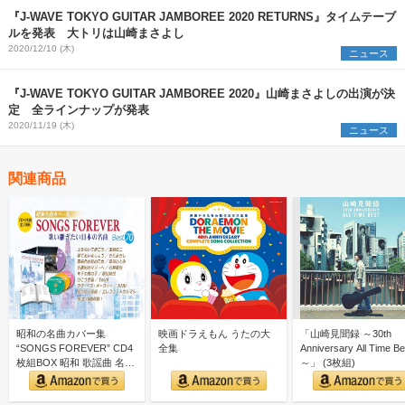
『J-WAVE TOKYO GUITAR JAMBOREE 2020 RETURNS』タイムテーブ
ルを発表 大トリは山崎まさよし
2020/12/10 (木)
ニュース
『J-WAVE TOKYO GUITAR JAMBOREE 2020』山崎まさよしの出演が決
定 全ラインナップが発表
2020/11/19 (木)
ニュース
関連商品
昭和の名曲カバー集
映画ドラえもん うたの大
「山崎見聞録 ～30th
“SONGS FOREVER” CD4
全集
Anniversary All Time Be
枚組BOX 昭和 歌謡曲 名曲
～」 (3枚組)
カバー集｜…