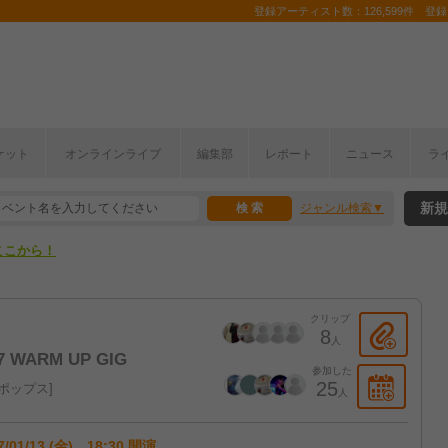
登録アーティスト数：126,599件 登録コ
ケット
オンラインライブ
編集部
レポート
ニュース
ラ
ここから！
新規
ジャンル検索
上半期編発表！
ここから！
上半期編発表！
クリップ
8
人
7 WARM UP GIG
参加した
25
ポップス
人
7/01/13 (金) 18:30 開演