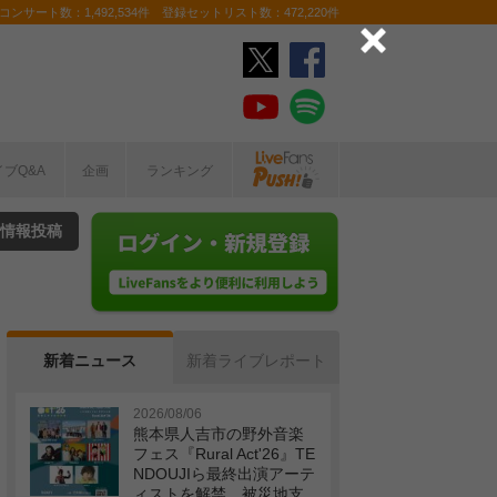
ンサート数：1,492,534件 登録セットリスト数：472,220件
イブQ&A
企画
ランキング
情報投稿
新着ニュース
新着ライブレポート
2026/08/06
熊本県人吉市の野外音楽
フェス『Rural Act'26』TE
NDOUJIら最終出演アーテ
ィストを解禁 被災地支