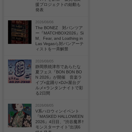
援プロジェクトの始動も
発表
2026/08/06
The BONEZ 対バンツア
ー『MATCHBOX2026』Si
M、Fear, and Loathing in
Las Vegasら対バンアーテ
ィストを一斉解禁
2026/08/05
静岡県焼津市であらたな
夏フェス『BON BON BO
N 2026』が開催 音楽ラ
イブ×盆踊り×DJ×屋台グ
ルメ×ランタンナイトで彩
る2日間
2026/08/05
V系ハロウィンイベント
『MASKED HALLOWEEN
2026』4日目、“渋谷魔界†
モンスターナイト”出演6