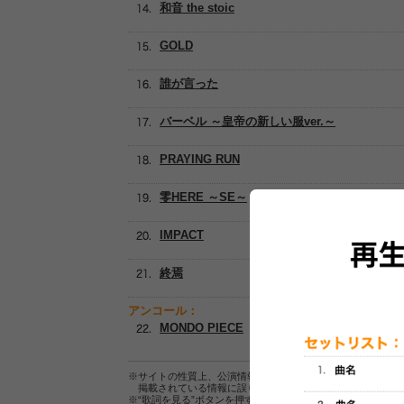
和音 the stoic
GOLD
誰が言った
バーベル ～皇帝の新しい服ver.～
PRAYING RUN
零HERE ～SE～
IMPACT
終焉
アンコール：
MONDO PIECE
※サイトの性質上、公演情報およびセットリスト情報の正確
掲載されている情報に誤りがある場合は、
こちら
よりご連
※“歌詞を見る”ボタンを押すと、株式会社ページワンが運営