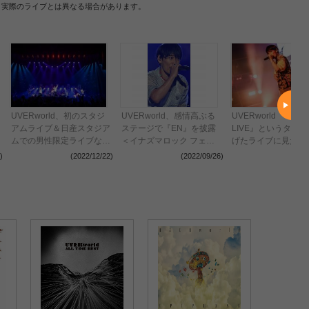
、実際のライブとは異なる場合があります。
UVERworld、初のスタジ
UVERworld、感情高ぶる
UVERworld 『THE
アムライブ＆日産スタジア
ステージで『EN』を披露
LIVE』というタイ
ムでの男性限定ライブなど
＜イナズマロック フェス
げたライブに見た反
の開催を発表 “TAKUYA∞
2022＞
神、「音楽には力が
)
(2022/12/22)
(2022/09/26)
(2022
生誕祭”の公式レポート到
証明できるチャンス
着（画像：全13枚）
う」