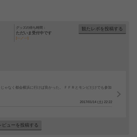
グッズの待ち時間：
観たレポを投稿する
ただいま受付中です
[---／---]
じゃなく都会横浜に行けば良かった。 ＦＦＲとモンピだけでも参加
2017/01/14 (土) 22:22
レビューを投稿する