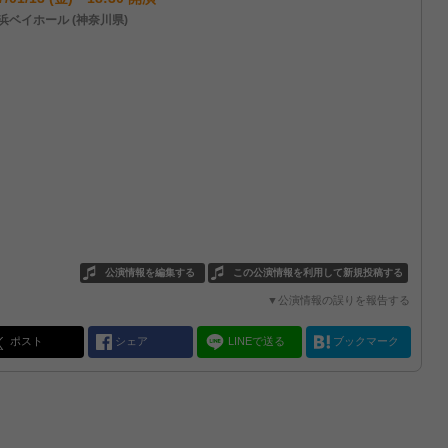
浜ベイホール (神奈川県)
公演情報を編集する
この公演情報を利用して新規投稿する
▼公演情報の誤りを報告する
ポスト
シェア
LINEで送る
ブックマーク