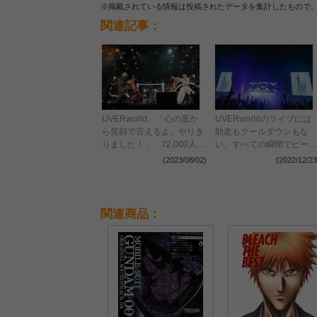
※掲載されている情報は投稿されたデータを集計したもので
関連記事：
UVERworld、「心の底か
UVERworldのライブには
ら笑顔で言えるよ。やりき
助走もクールダウンもな
りました！」 72,000人の
い、すべての瞬間でピーク
シンガロングが響いた日産
を振り切った『THE LIVE
(2023/08/02)
(2022/12/23
スタジアム初日公演をレポ
～TAKUYA∞生誕祭～』レ
ート
ポート
関連商品：