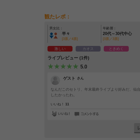
観たレポ：
男女比：
年齢層：
半々
20代～30代中心
[3票／4票]
[3票／3票]
激しい
カオス
ときめく
ライブレビュー (1件)
5.0
ゲスト
さん
なんだこのセトリ、年末最終ライブより好みだ、仙台
したかったわ。
いいね！
11