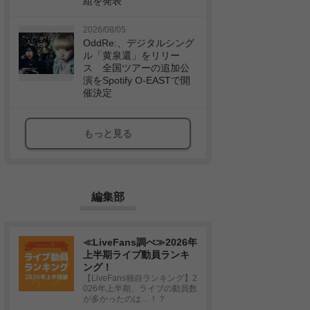
組を発表
2026/08/05
OddRe:、デジタルシング
ル「黄泉還」をリリー
ス 全国ツアーの追加公
演をSpotify O-EASTで開
催決定
もっと見る
編集部
≪LiveFans調べ≫2026年
上半期ライブ動員ランキ
ング！
【LiveFans独自ランキング】2
026年上半期、ライブの動員数
が多かったのは…！？