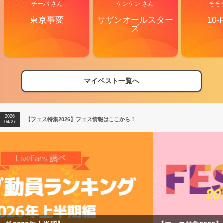
チーバ さん
ケンケン さん
そそ
東京事変
サザンオールスター
10-
ズ
マイベスト一覧へ
2026
【フェス特集2026】フェス情報はここから！
04/27
2026
【ライブ動員ランキング】2026年上半期編発表！
07/28
2026
【フェス特集2026】フェス情報はここから！
04/27
2026
【ライブ動員ランキング】2026年上半期編発表！
07/28