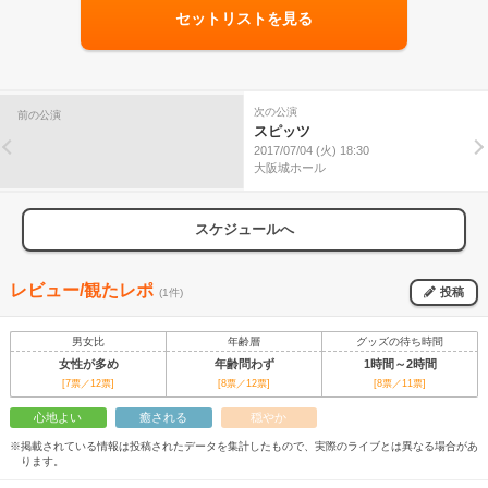
セットリストを見る
次の公演
前の公演
スピッツ
2017/07/04 (火) 18:30
大阪城ホール
スケジュールへ
レビュー/観たレポ
投稿
(1件)
男女比
年齢層
グッズの待ち時間
女性が多め
年齢問わず
1時間～2時間
[7票／12票]
[8票／12票]
[8票／11票]
心地よい
癒される
穏やか
※掲載されている情報は投稿されたデータを集計したもので、実際のライブとは異なる場合があ
ります。