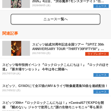
2026』4日目、“渋谷魔界†モンスターナイト”出演6
組を発表
2026/08/05 (水)
ニュース
ニュース一覧へ
関連記事
スピッツ結成30周年記念全国ツアー『SPITZ 30th
ANNIVERSARY TOUR “THIRTY30FIFTY50”』が
開幕 草野マサムネ「まだまだ通過点」
2017/07/03 (月)
ライブレポート
スピッツ毎年恒例イベント『ロックロックこんにちは！』『ロックのほそ
道』『新木場サンセット』 今年は冬に開催へ
2017/07/18 (火)
ニュース
スピッツ、GYAO!にて全37曲のMV＆ライヴ映像厳選集50曲を連続配信！
2017/05/22 (月)
ニュース
スピッツ30th×『ロックロックこんにちは！』×Central67でEXPOを開
催 『醒めない』ジャケで使用した“謎の生物モニャモニャ”等も展示