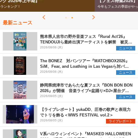
【フェス特集2026】
今年もフェスの季節がやってきた！
最新ニュース
熊本県人吉市の野外音楽フェス『Rural Act'26』
TENDOUJIら最終出演アーティストを解禁 被災地
支援プロジェクトの始動も発表
2026/08/06 (木)
ニュース
The BONEZ 対バンツアー『MATCHBOX2026』
SiM、Fear, and Loathing in Las Vegasら対バン
アーティストを一斉解禁
2026/08/06 (木)
ニュース
静岡県焼津市であらたな夏フェス『BON BON BON
2026』が開催 音楽ライブ×盆踊り×DJ×屋台グル
メ×ランタンナイトで彩る2日間
2026/08/05 (水)
ニュース
【ライブレポート】yukaDD、圧巻の歌声と表現力
でトリを飾る＜WWS FESTIVAL vol.2＞
2026/08/05 (水)
ライブレポート
V系ハロウィンイベント『MASKED HALLOWEEN