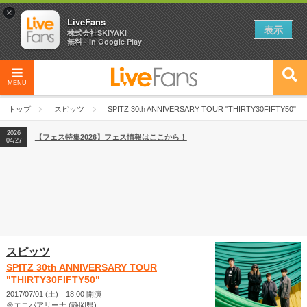
×
LiveFans
表示
株式会社SKIYAKI
無料 - In Google Play
MENU
2026
【フェス特集2026】フェス情報はここから！
04/27
トップ
スピッツ
SPITZ 30th ANNIVERSARY TOUR "THIRTY30FIFTY50"
2026
【ライブ動員ランキング】2026年上半期編発表！
07/28
2026
【フェス特集2026】フェス情報はここから！
04/27
2026
【ライブ動員ランキング】2026年上半期編発表！
07/28
スピッツ
SPITZ 30th ANNIVERSARY TOUR
"THIRTY30FIFTY50"
2017/07/01 (土) 18:00 開演
＠エコパアリーナ (静岡県)