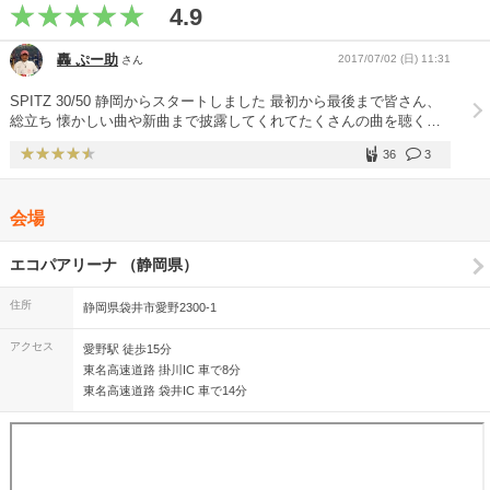
4.9
轟 ぷー助
2017/07/02 (日) 11:31
さん
SPITZ 30/50 静岡からスタートしました 最初から最後まで皆さん、
総立ち 懐かしい曲や新曲まで披露してくれてたくさんの曲を聴くこ
とができました^ ^ リハーサルたくさんやってきたんだろうなあ 最高
36
3
のステージでした(^o^)/ MCは相変わらずだけど……… 観客の皆さ
ん、LEDのバッチをつけて応援してたけどこれが意外に綺麗でした
(^o^)/ これから行く方、グッズ売り場でフラッシュピンズをゲットし
会場
てつけて観戦しましょう^_^
エコパアリーナ （静岡県）
住所
静岡県袋井市愛野2300-1
アクセス
愛野駅 徒歩15分
東名高速道路 掛川IC 車で8分
東名高速道路 袋井IC 車で14分