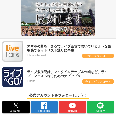
スマホの曲を、まるでライブ会場で聴いているような臨
場感でセットリスト通りに再生
iPhone/Android
今すぐダウンロード
ライブ参加記録、マイタイムテーブル作成など、ライ
ブ・フェスへ行くためのナビアプリ
iPhone
今すぐダウンロード
公式アカウントをフォローしよう！
X(Twitter)
Facebook
Youtube
Spotify