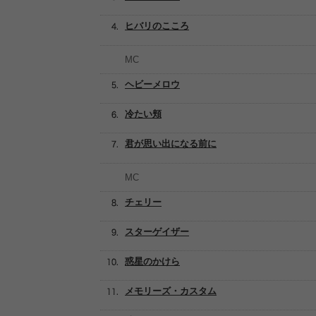
ヒバリのこころ
MC
ヘビーメロウ
冷たい頬
君が思い出になる前に
MC
チェリー
スターゲイザー
惑星のかけら
メモリーズ・カスタム