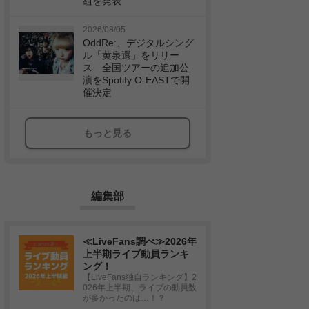
組を発表
2026/08/05
OddRe:、デジタルシング
ル「黄泉還」をリリー
ス 全国ツアーの追加公
演をSpotify O-EASTで開
催決定
もっと見る
編集部
≪LiveFans調べ≫2026年
上半期ライブ動員ランキ
ング！
【LiveFans独自ランキング】2
026年上半期、ライブの動員数
が多かったのは…！？