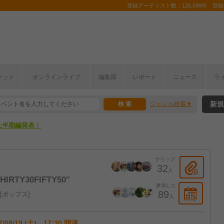
登録アーティスト数：126,599件 登録コ
ここから！
ケット
オンラインライブ
編集部
レポート
ニュース
ラ
上半期編発表！
新規
ジャンル検索
ここから！
上半期編発表！
クリップ
32
人
HIRTY30FIFTY50"
参加した
89
ポップス
人
7/08/19 (土) 17:30 開演