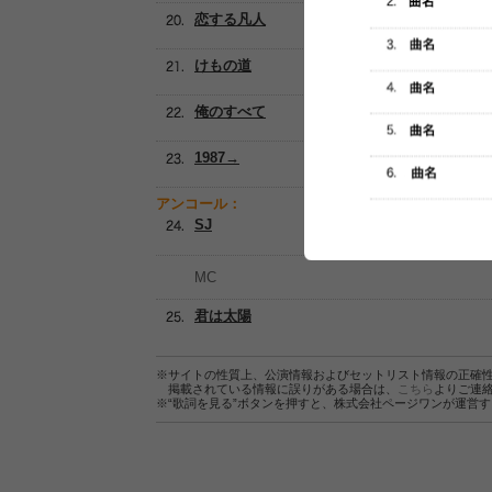
恋する凡人
けもの道
俺のすべて
1987→
アンコール：
SJ
MC
君は太陽
※サイトの性質上、公演情報およびセットリスト情報の正確
掲載されている情報に誤りがある場合は、
こちら
よりご連
※“歌詞を見る”ボタンを押すと、株式会社ページワンが運営