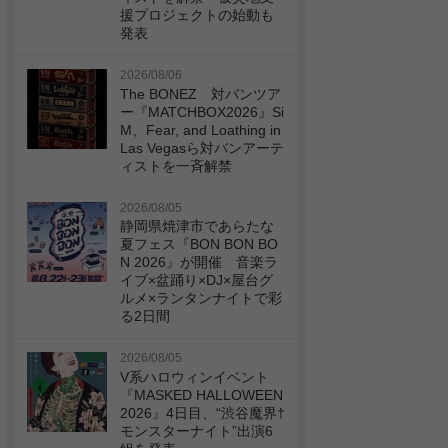
援プロジェクトの始動も
発表
2026/08/06
The BONEZ 対バンツア
ー『MATCHBOX2026』Si
M、Fear, and Loathing in
Las Vegasら対バンアーテ
ィストを一斉解禁
2026/08/05
静岡県焼津市であらたな
夏フェス『BON BON BO
N 2026』が開催 音楽ラ
イブ×盆踊り×DJ×屋台グ
ルメ×ランタンナイトで彩
る2日間
2026/08/05
V系ハロウィンイベント
『MASKED HALLOWEEN
2026』4日目、“渋谷魔界†
モンスターナイト”出演6