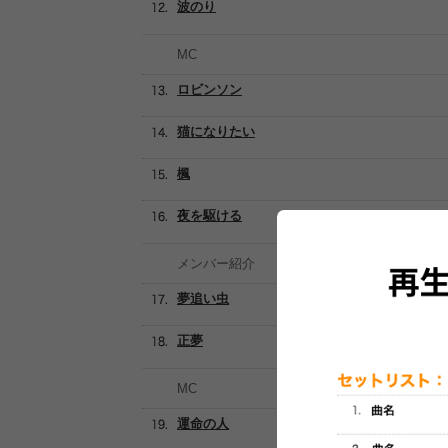
波のり
MC
ロビンソン
猫になりたい
楓
夜を駆ける
メンバー紹介
夢追い虫
正夢
MC
運命の人