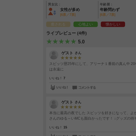
男女比：
年齢層：
女性が多め
年齢問わず
[6票／7票]
[6票／7票]
癒される
心地よい
懐かしい
ライブレビュー (4件)
5.0
ゲスト
さん
スピッツ歴25年にして、アリーナ１番前の真ん中 20年ぶりのライブで感激で泣きました～ やっぱり最高です。スピッツ
は永遠に
いいね！
7
ゲスト
さん
本当に最高の夜でした スピッツを好きになって、よ
さんのゆる～いMCも面白かったです！ ↓グッズの
いいね！
15