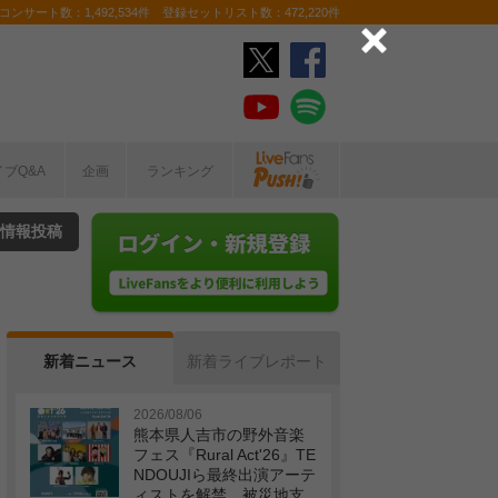
ンサート数：1,492,534件 登録セットリスト数：472,220件
イブQ&A
企画
ランキング
情報投稿
新着ニュース
新着ライブレポート
2026/08/06
熊本県人吉市の野外音楽
フェス『Rural Act'26』TE
NDOUJIら最終出演アーテ
ィストを解禁 被災地支