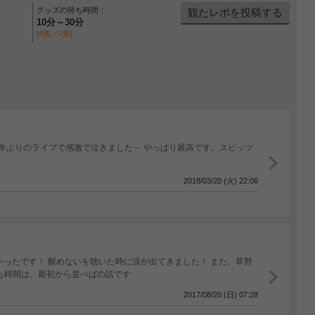
グッズの待ち時間：
観たレポを投稿する
10分～30分
[4票／7票]
2018/03/20 (火) 22:06
かったです！ 醒めないを聴いた時に涙が出てきました！ また、草野
待ち時間は、最初から並べばの話です
2017/08/20 (日) 07:28