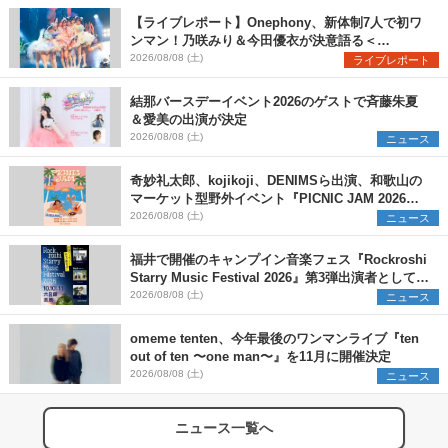
【ライブレポート】Onephony、新体制7人で初ワ
ンマン！乃咲みり＆今田優衣が決意語る＜
Onephony新体制1st Oneman Live はじまりの夏
2026/08/08 (土)
ライブレポート
＞
結那バースデーイベント2026のゲストで斉藤朱夏
＆愛美の出演が決定
2026/08/08 (土)
ニュース
奇妙礼太郎、kojikoji、DENIMSら出演、和歌山の
マーケット型野外イベント『PICNIC JAM 2026』
早割チケット発売開始
2026/08/08 (土)
ニュース
福井で開催のキャンプイン音楽フェス『Rockroshi
Starry Music Festival 2026』第3弾出演者として
SCOOBIE DO、かりゆし58、Reiを発表
2026/08/08 (土)
ニュース
omeme tenten、今年最後のワンマンライブ『ten
out of ten 〜one man〜』を11月に開催決定
2026/08/08 (土)
ニュース
ニュース一覧へ