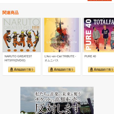
関連商品
NARUTO GREATEST
L'Arc~en~Ciel TRIBUTE -
PURE 40
HITS!!!!!(DVD付)
オムニバス