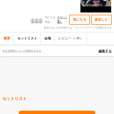
気になる
参加した
気になる
参加した
--
3
人
人
参加する(した)を登録すると、マイページでライブを管理できます
概要
セットリスト
会場
レビュー（--件）
▼公演情報について指摘/訂正する
編集する
セットリスト