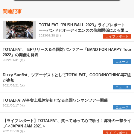
関連記事
TOTALFAT『RUSH BALL 2023』ライブレポート
ーーバンドとオーディエンスの信頼関係による限界
突破と灼熱アクト
2023/08/28 (月)
ライブレポート
TOTALFAT、 EPリリース＆全国対バンツアー『BAND FOR HAPPY Tour
2022』の開催を発表
2022/01/31 (月)
ニュース
Dizzy Sunfist、ツアーゲストとしてTOTALFAT、GOOD4NOTHING等7組
が参加
2021/09/21 (火)
ニュース
TOTALFATが事実上現体制初となる全国ワンマンツアー開催
2021/06/17 (木)
ニュース
【ライブレポート】TOTALFAT、笑って踊って心で歌う！渾身の一撃ライ
ブ＜JAPAN JAM 2021＞
2021/05/10 (月)
ライブレポート