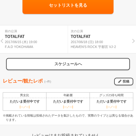
セットリストを見る
前の公演
次の公演
TOTALFAT
TOTALFAT
2017/06/15 (木) 19:00
2017/06/18 (日) 18:00
F.A.D YOKOHAMA
HEAVEN'S ROCK 宇都宮 VJ-2
スケジュールへ
レビュー/観たレポ
投稿
(--件)
男女比
年齢層
グッズの待ち時間
ただいま受付中です
ただいま受付中です
ただいま受付中です
[---／---]
[---／---]
[---／---]
※掲載されている情報は投稿されたデータを集計したもので、実際のライブとは異なる場合があ
ります。
レビューはまだ投稿されていません。