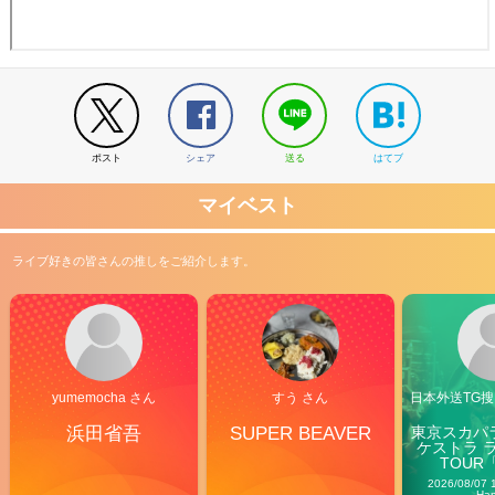
ポスト
シェア
送る
はてブ
マイベスト
ライブ好きの皆さんの推しをご紹介します。
yumemocha さん
すう さん
日本外送TG搜@
浜田省吾
SUPER BEAVER
東京スカパ
ケストラ 
TOUR「V
Carn
2026/08/07 
Ha