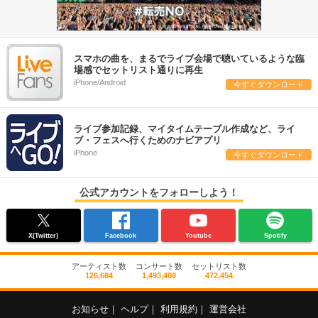
スマホの曲を、まるでライブ会場で聴いているような臨
場感でセットリスト通りに再生
iPhone/Android
今すぐダウンロード
ライブ参加記録、マイタイムテーブル作成など、ライ
ブ・フェスへ行くためのナビアプリ
iPhone
今すぐダウンロード
公式アカウントをフォローしよう！
X(Twitter)
Facebook
Youtube
Spotify
アーティスト数
コンサート数
セットリスト数
126,684
1,493,408
472,454
お知らせ
｜
ヘルプ
｜
利用規約
｜
運営会社