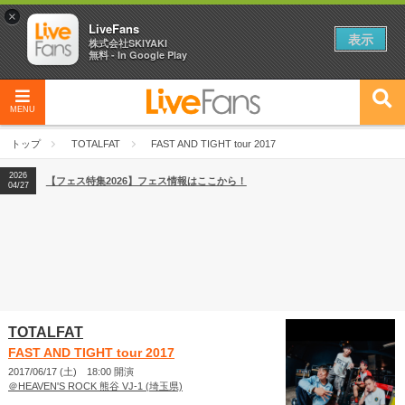
×
LiveFans
表示
株式会社SKIYAKI
無料 - In Google Play
MENU
2026
【フェス特集2026】フェス情報はここから！
04/27
トップ
TOTALFAT
FAST AND TIGHT tour 2017
2026
【ライブ動員ランキング】2026年上半期編発表！
07/28
2026
【フェス特集2026】フェス情報はここから！
04/27
2026
【ライブ動員ランキング】2026年上半期編発表！
07/28
TOTALFAT
FAST AND TIGHT tour 2017
2017/06/17 (土) 18:00 開演
＠HEAVEN'S ROCK 熊谷 VJ-1 (埼玉県)