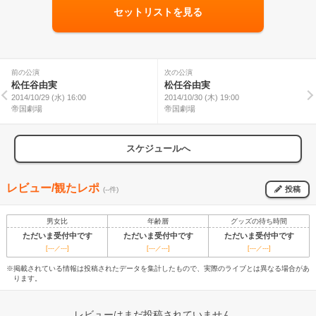
セットリストを見る
前の公演
次の公演
松任谷由実
松任谷由実
2014/10/29 (水) 16:00
2014/10/30 (木) 19:00
帝国劇場
帝国劇場
スケジュールへ
レビュー/観たレポ
投稿
(--件)
男女比
年齢層
グッズの待ち時間
ただいま受付中です
ただいま受付中です
ただいま受付中です
[---／---]
[---／---]
[---／---]
※掲載されている情報は投稿されたデータを集計したもので、実際のライブとは異なる場合があ
ります。
レビューはまだ投稿されていません。