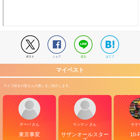
ポスト
シェア
送る
はてブ
マイベスト
ライブ好きの皆さんの推しをご紹介します。
チーバ さん
ケンケン さん
そそ
東京事変
サザンオールスター
10-
ズ