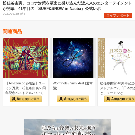
松任谷由実、コロナ対策を演出に盛り込んだ近未来のエンターテイメント
が開幕 41年目の『SURF&SNOW in Naeba』公式レポ
2021/03/30 (火)
ライブレポート
関連商品
【Amazon.co.jp限定】ユー
Wormhole / Yumi AraI (通常
松任谷由実 40周年記念
ミン万歳! ~松任谷由実50周
盤)
ストアルバム「日本の
年記念ベストアルバム~ (初
と、ユーミンと。」-
回限…
GOLD DISC Editi…