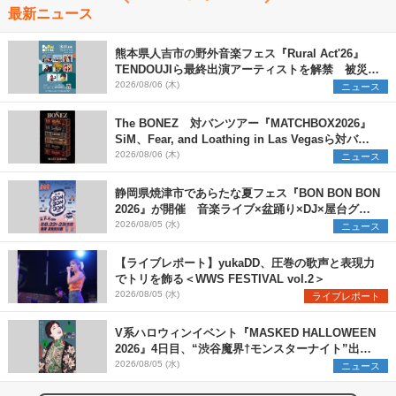
最新ニュース
熊本県人吉市の野外音楽フェス『Rural Act'26』
TENDOUJIら最終出演アーティストを解禁 被災地
支援プロジェクトの始動も発表
2026/08/06 (木)
ニュース
The BONEZ 対バンツアー『MATCHBOX2026』
SiM、Fear, and Loathing in Las Vegasら対バン
アーティストを一斉解禁
2026/08/06 (木)
ニュース
静岡県焼津市であらたな夏フェス『BON BON BON
2026』が開催 音楽ライブ×盆踊り×DJ×屋台グル
メ×ランタンナイトで彩る2日間
2026/08/05 (水)
ニュース
【ライブレポート】yukaDD、圧巻の歌声と表現力
でトリを飾る＜WWS FESTIVAL vol.2＞
2026/08/05 (水)
ライブレポート
V系ハロウィンイベント『MASKED HALLOWEEN
2026』4日目、“渋谷魔界†モンスターナイト”出演6
組を発表
2026/08/05 (水)
ニュース