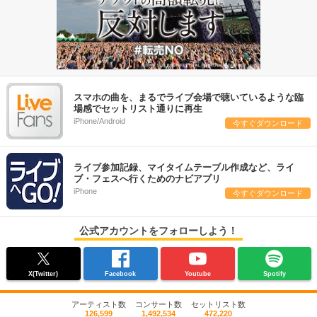
スマホの曲を、まるでライブ会場で聴いているような臨
場感でセットリスト通りに再生
iPhone/Android
今すぐダウンロード
ライブ参加記録、マイタイムテーブル作成など、ライ
ブ・フェスへ行くためのナビアプリ
iPhone
今すぐダウンロード
公式アカウントをフォローしよう！
X(Twitter)
Facebook
Youtube
Spotify
アーティスト数
コンサート数
セットリスト数
126,599
1,492,534
472,220