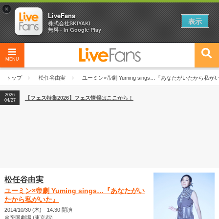
×
LiveFans
表示
株式会社SKIYAKI
無料 - In Google Play
MENU
2026
【フェス特集2026】フェス情報はここから！
04/27
トップ
松任谷由実
ユーミン×帝劇 Yuming sings…『あなたがいたから私が
2026
【ライブ動員ランキング】2026年上半期編発表！
07/28
2026
【フェス特集2026】フェス情報はここから！
04/27
2026
【ライブ動員ランキング】2026年上半期編発表！
07/28
松任谷由実
ユーミン×帝劇 Yuming sings…『あなたがい
たから私がいた』
2014/10/30 (木) 14:30 開演
＠帝国劇場 (東京都)