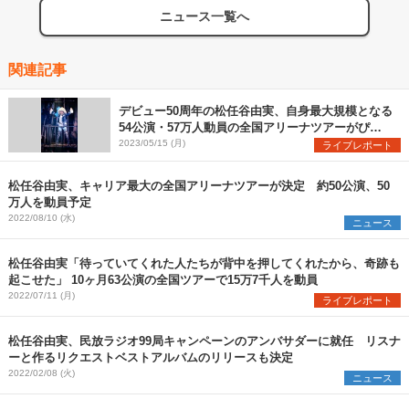
ニュース一覧へ
関連記事
デビュー50周年の松任谷由実、自身最大規模となる
54公演・57万人動員の全国アリーナツアーがぴあ
アリーナMMで開幕
2023/05/15 (月)
ライブレポート
松任谷由実、キャリア最大の全国アリーナツアーが決定 約50公演、50
万人を動員予定
2022/08/10 (水)
ニュース
松任谷由実「待っていてくれた人たちが背中を押してくれたから、奇跡も
起こせた」 10ヶ月63公演の全国ツアーで15万7千人を動員
2022/07/11 (月)
ライブレポート
松任谷由実、民放ラジオ99局キャンペーンのアンバサダーに就任 リスナ
ーと作るリクエストベストアルバムのリリースも決定
2022/02/08 (火)
ニュース