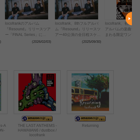
locofrankのアルバム
locofrank、8thフルアルバ
locofrank、初期リ
『Resound』リリースツア
ム『Resound』リリースツ
アルバムの楽曲で1
ー「FINAL Series」に
アー40公演の全日程スケジ
まわる限定ワンマン
BRAHMAN、dustbox、
ュールを発表
『locofrank TALES 
)
(2026/02/03)
(2025/09/30)
(2025
ENTHら5組のゲスト出演
TRIANGLE TOUR
が決定
ns-A
THE LAST ANTHEMS -
Returning
ON-
HAWAIIAN6 / dustbox /
locofrank