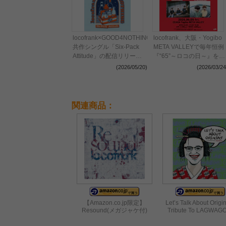
locofrank×GOOD4NOTHING、
locofrank、大阪・Yogibo
共作シングル「Six-Pack
META VALLEYで毎年恒例
Attitude」の配信リリース
『“65”～ロコの日～』を開
が決定 スプリットツアー
催 FOMOREが2026年の
(2026/05/20)
(2026/03/24
『HANGOVER TOUR』の
ゲストに決定
開催も発表
関連商品：
【Amazon.co.jp限定】
Let’s Talk About Origi
Resound(メガジャケ付)
Tribute To LAGWAG