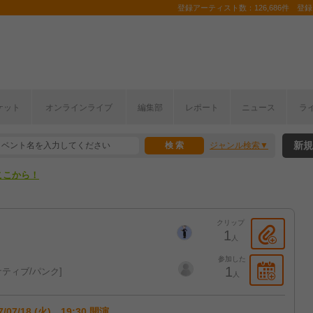
登録アーティスト数：126,686件 登録コ
ケット
オンラインライブ
編集部
レポート
ニュース
ラ
ここから！
新規
ジャンル検索
上半期編発表！
ここから！
上半期編発表！
クリップ
1
人
参加した
1
ティブ/パンク
人
7/07/18 (火) 19:30 開演