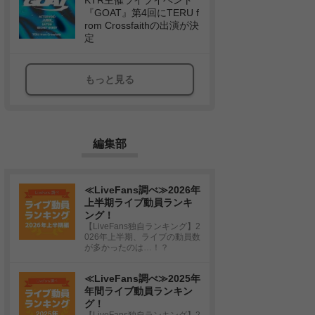
KTR主催ライブイベント
『GOAT』第4回にTERU f
rom Crossfaithの出演が決
定
もっと見る
編集部
≪LiveFans調べ≫2026年
上半期ライブ動員ランキ
ング！
【LiveFans独自ランキング】2
026年上半期、ライブの動員数
が多かったのは…！？
≪LiveFans調べ≫2025年
年間ライブ動員ランキン
グ！
【LiveFans独自ランキング】2