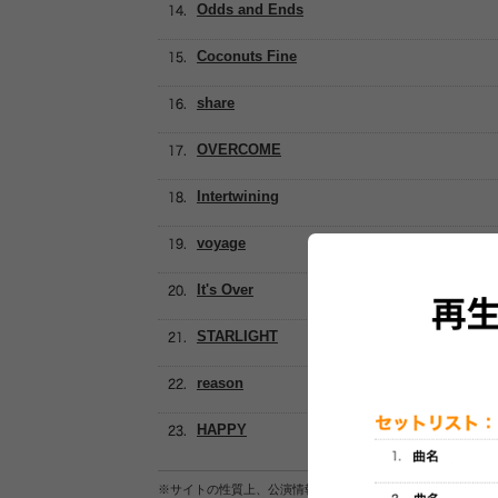
Odds and Ends
Coconuts Fine
share
OVERCOME
Intertwining
voyage
It's Over
STARLIGHT
reason
HAPPY
※サイトの性質上、公演情報およびセットリスト情報の正確