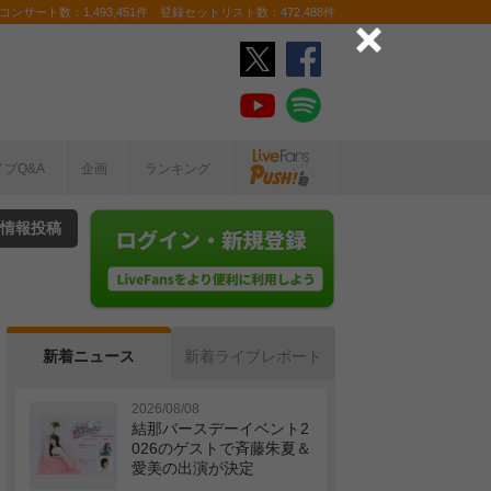
ンサート数：1,493,451件 登録セットリスト数：472,488件
イブQ&A
企画
ランキング
情報投稿
新着ニュース
新着ライブレポート
2026/08/08
結那バースデーイベント2
026のゲストで斉藤朱夏＆
愛美の出演が決定