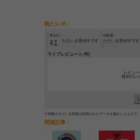
観たレポ：
男女比：
年齢層：
ただいま受付中です
ただいま受付中です
[---／---]
[---／---]
ライブレビュー (--件)
レビュー
最初のレ
※掲載されている情報は投稿されたデータを集計したもので
関連記事：