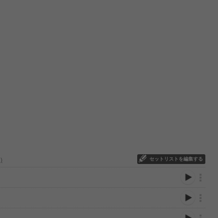
セットリストを編集する
ټ՞∩)