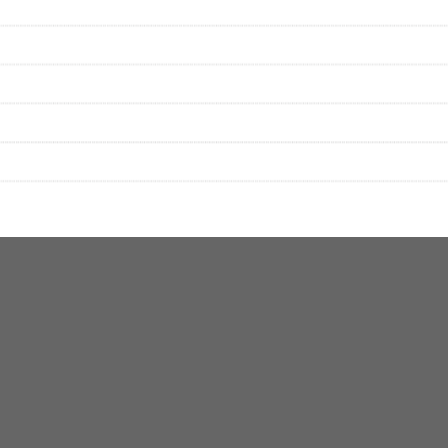
絡をお願い致します。
する歌詞サイト「
歌ネット
」へ移動します。
▼セットリストの誤りを報告する
をプレイリストにして保存する