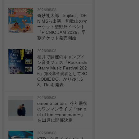
2026/08/08
奇妙礼太郎、kojikoji、DE
NIMSら出演、和歌山のマ
ーケット型野外イベント
『PICNIC JAM 2026』早
割チケット発売開始
2026/08/08
福井で開催のキャンプイ
ン音楽フェス『Rockroshi
Starry Music Festival 202
6』第3弾出演者としてSC
OOBIE DO、かりゆし5
8、Reiを発表
2026/08/08
omeme tenten、今年最後
のワンマンライブ『ten o
ut of ten 〜one man〜』
を11月に開催決定
2026/08/08