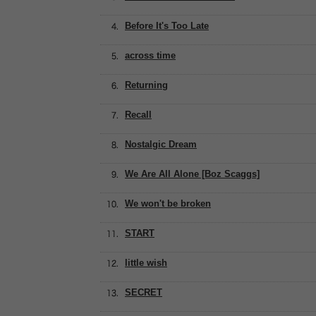
Before It's Too Late
across time
Returning
Recall
Nostalgic Dream
We Are All Alone [Boz Scaggs]
We won't be broken
START
little wish
SECRET