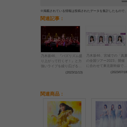
※掲載されている情報は投稿されたデータを集計したもので
関連記事：
乃木坂46、宮城での「真
乃木坂46、『バズリズム盛
の全国ツアー2023」開催
り上がって行くぞ！』と力
に合わせて東北新幹線で車
強いライブを繰り広げる！
内放送を実施
〈バズリズム LIVE 2023〉
(2023/07/18
(2023/11/13)
関連商品：