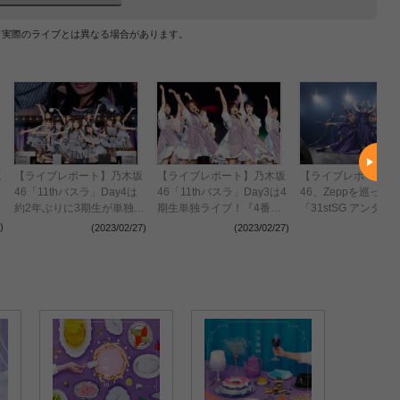
、実際のライブとは異なる場合があります。
夏
【ライブレポート】乃木坂
【ライブレポート】乃木坂
【ライブレポート】
46「11thバスラ」Day4は
46「11thバスラ」Day3は4
46、Zeppを巡った
約2年ぶりに3期生が単独ラ
期生単独ライブ！『4番目
「31stSG アンダー
イブ！
の光』、『I see…』披露
ブ」完走
)
(2023/02/27)
(2023/02/27)
(2022