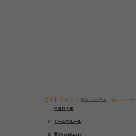
セットリスト：
投稿：ちば乃木
編集：ユーザ
三番目の風
ガールズルール
夏のFree&Easy