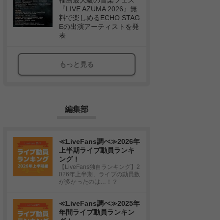
福島最大級の音楽フェス
『LIVE AZUMA 2026』無
料で楽しめるECHO STAG
Eの出演アーティストを発
表
もっと見る
編集部
≪LiveFans調べ≫2026年
上半期ライブ動員ランキ
ング！
【LiveFans独自ランキング】2
026年上半期、ライブの動員数
が多かったのは…！？
≪LiveFans調べ≫2025年
年間ライブ動員ランキン