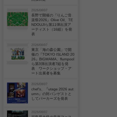
2026/08/07
長野で開催の『りんご音
楽祭2026』Olive Oil、TE
NDOUJIら第11弾出演ア
ーティスト（16組）を発
表
2026/08/07
東京「海の森公園」で開
催の『TOKYO ISLAND 20
26』BIGMAMA、flumpool
ら第3弾出演者7組を発
表 ワークショップ・ア
ート出展者を募集
2026/08/07
chef’s、『utage 2026 aut
umn』の対バンゲストと
してパーカーズを発表
2026/08/07