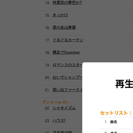
何度目の青空か?
きっかけ
君の名は希望
ぐるぐるカーテン
裸足でSummer
ロマンスのスタート
おいでシャンプー
思い出ファースト
アンコール #1：
シャキイズム
ハウス!
乃木坂の詩