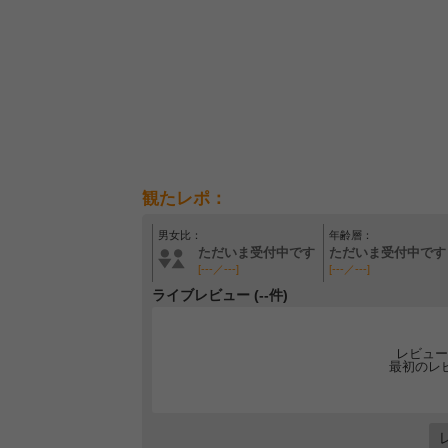
観たレポ：
男女比：
年齢層：
ただいま受付中です
ただいま受付中です
[---／---]
[---／---]
ライブレビュー (--件)
レビュー
最初のレ