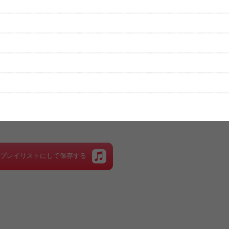
性は保証されませんので、あらかじめご了承ください。
絡をお願い致します。
する歌詞サイト「
歌ネット
」へ移動します。
▼セットリストの誤りを報告する
をプレイリストにして保存する