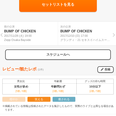
セットリストを見る
前の公演
次の公演
BUMP OF CHICKEN
BUMP OF CHICKEN
2017/11/28 (火) 19:00
2017/12/10 (日) 17:00
Zepp Osaka Bayside
グランディ・21 セキスイハイムスーパ
ーアリーナ
スケジュールへ
レビュー/観たレポ
投稿
(1件)
男女比
年齢層
グッズの待ち時間
女性が多め
年齢問わず
10分以下
[5票／6票]
[3票／6票]
[2票／5票]
穏やか
笑える
癒される
※掲載されている情報は投稿されたデータを集計したもので、実際のライブとは異なる場合があ
ります。