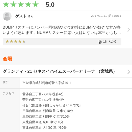
5.0
ゲスト
2017/12/11 (月) 16:11
さん
BUMPリスナーはメンバー同様穏やかで純粋にBUMPが好きな方が多
いように思います。BUMPリスナーに悪い人はいないは本当かもしれ
ません。 順当な選曲もあればセトリ見ずに行ったらびっくりするよ
16
0
うな選曲もあって、新旧問わずどんなファンでも楽しめるライブだっ
たと思います。やっぱりBUMPしか。
会場
グランディ・21 セキスイハイムスーパーアリーナ （宮城県）
住所
宮城県宮城郡利府町菅谷字舘40-1
アクセス
菅谷台三丁目バス停 徒歩4分
菅谷台四丁目バス停 徒歩4分
仙台北部道路 利府しらかし台IC 車で3分
三陸自動車道 利府塩釜IC 車で10分
三陸自動車道 利府中IC 車で10分
東北自動車道 泉IC 車で30分
東北自動車道 大和IC 車で30分