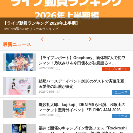
【フェス特集2026】
今年もフェスの季節がやってきた！
最新ニュース
【ライブレポート】Onephony、新体制7人で初ワ
ンマン！乃咲みり＆今田優衣が決意語る＜
Onephony新体制1st Oneman Live はじまりの夏
2026/08/08 (土)
ライブレポート
＞
結那バースデーイベント2026のゲストで斉藤朱夏
＆愛美の出演が決定
2026/08/08 (土)
ニュース
奇妙礼太郎、kojikoji、DENIMSら出演、和歌山の
マーケット型野外イベント『PICNIC JAM 2026』
早割チケット発売開始
2026/08/08 (土)
ニュース
福井で開催のキャンプイン音楽フェス『Rockroshi