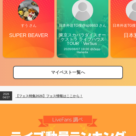
すう さん
日本外送TG搜@sp9863 さん
日本外送TG搜@
SUPER BEAVER
東京スカパラダイスオー
日本
ケストラ ライブハウス
TOUR「VerSus 
Carnival」
2026/08/07 19:00 @Zepp 
Haneda
マイベスト一覧へ
2026
【フェス特集2026】フェス情報はここから！
04/27
2026
【ライブ動員ランキング】2026年上半期編発表！
07/28
2026
【フェス特集2026】フェス情報はここから！
04/27
2026
【ライブ動員ランキング】2026年上半期編発表！
07/28