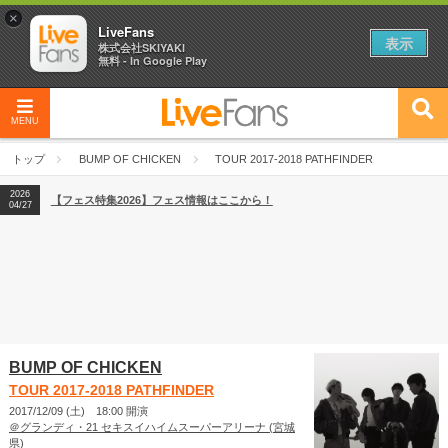
×
LiveFans
表示
株式会社SKIYAKI
無料 - In Google Play
MENU
2026
【フェス特集2026】フェス情報はここから！
04/27
トップ
BUMP OF CHICKEN
TOUR 2017-2018 PATHFINDER
2026
【ライブ動員ランキング】2026年上半期編発表！
07/28
2026
【フェス特集2026】フェス情報はここから！
04/27
2026
【ライブ動員ランキング】2026年上半期編発表！
07/28
BUMP OF CHICKEN
TOUR 2017-2018 PATHFINDER
2017/12/09 (土) 18:00 開演
＠グランディ・21 セキスイハイムスーパーアリーナ (宮城
県)