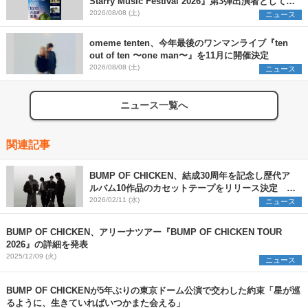
Starry Music Festival 2026』第3弾出演者として
SCOOBIE DO、かりゆし58、Reiを発表
2026/08/08 (土)
ニュース
omeme tenten、今年最後のワンマンライブ『ten
out of ten 〜one man〜』を11月に開催決定
2026/08/08 (土)
ニュース
ニュース一覧へ
関連記事
BUMP OF CHICKEN、結成30周年を記念し歴代ア
ルバム10作品のカセットテープをリリース決定 ツ
アーの追加公演を発表
2026/02/11 (水)
ニュース
BUMP OF CHICKEN、アリーナツアー『BUMP OF CHICKEN TOUR
2026』の詳細を発表
2025/12/09 (火)
ニュース
BUMP OF CHICKENが5年ぶりの東京ドーム公演で交わした約束「星が巡
るように、生きていればいつかまた会える」