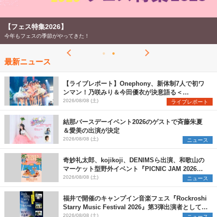
【フェス特集2026】
今年もフェスの季節がやってきた！
最新ニュース
【ライブレポート】Onephony、新体制7人で初ワ
ンマン！乃咲みり＆今田優衣が決意語る＜
Onephony新体制1st Oneman Live はじまりの夏
2026/08/08 (土)
ライブレポート
＞
結那バースデーイベント2026のゲストで斉藤朱夏
＆愛美の出演が決定
2026/08/08 (土)
ニュース
奇妙礼太郎、kojikoji、DENIMSら出演、和歌山の
マーケット型野外イベント『PICNIC JAM 2026』
早割チケット発売開始
2026/08/08 (土)
ニュース
福井で開催のキャンプイン音楽フェス『Rockroshi
Starry Music Festival 2026』第3弾出演者として
SCOOBIE DO、かりゆし58、Reiを発表
2026/08/08 (土)
ニュース