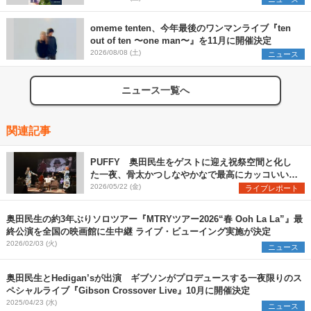
omeme tenten、今年最後のワンマンライブ『ten
out of ten 〜one man〜』を11月に開催決定
2026/08/08 (土)
ニュース
ニュース一覧へ
関連記事
PUFFY 奥田民生をゲストに迎え祝祭空間と化し
た一夜、骨太かつしなやかなで最高にカッコいいデ
ビュー30周年記念ライブをレポート
2026/05/22 (金)
ライブレポート
奥田民生の約3年ぶりソロツアー『MTRYツアー2026“春 Ooh La La”』最
終公演を全国の映画館に生中継 ライブ・ビューイング実施が決定
2026/02/03 (火)
ニュース
奥田民生とHedigan’sが出演 ギブソンがプロデュースする一夜限りのス
ペシャルライブ『Gibson Crossover Live』10月に開催決定
2025/04/23 (水)
ニュース