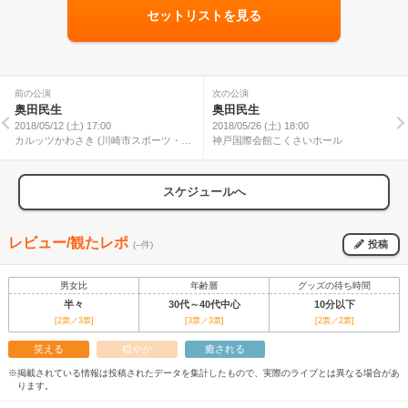
セットリストを見る
前の公演
次の公演
奥田民生
奥田民生
2018/05/12 (土) 17:00
2018/05/26 (土) 18:00
カルッツかわさき (川崎市スポーツ・文
神戸国際会館こくさいホール
化総合センター) ホール
スケジュールへ
レビュー/観たレポ
投稿
(--件)
男女比
年齢層
グッズの待ち時間
半々
30代～40代中心
10分以下
[2票／3票]
[3票／3票]
[2票／2票]
笑える
穏やか
癒される
※掲載されている情報は投稿されたデータを集計したもので、実際のライブとは異なる場合があ
ります。