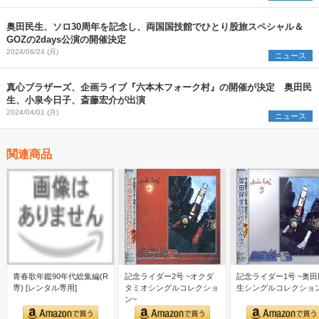
奥田民生、ソロ30周年を記念し、両国国技館でひとり股旅スペシャル＆
GOZの2days公演の開催決定
2024/06/24 (月)
ニュース
真心ブラザーズ、企画ライブ『六本木フォーク村』の開催が決定 奥田民
生、小泉今日子、斎藤宏介が出演
2024/04/01 (月)
ニュース
関連商品
青春歌年鑑90年代総集編(R
記念ライダー2号 ~オクダ
記念ライダー1号 ~奥田
専) [レンタル専用]
タミオシングルコレクショ
生シングルコレクショ
ン~