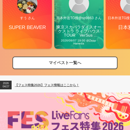
すう さん
日本外送TG搜@sp9863 さん
日本外送TG搜@
SUPER BEAVER
東京スカパラダイスオー
日本
ケストラ ライブハウス
TOUR「VerSus 
Carnival」
2026/08/07 19:00 @Zepp 
Haneda
マイベスト一覧へ
2026
【フェス特集2026】フェス情報はここから！
04/27
2026
【ライブ動員ランキング】2026年上半期編発表！
07/28
2026
【フェス特集2026】フェス情報はここから！
04/27
2026
【ライブ動員ランキング】2026年上半期編発表！
07/28