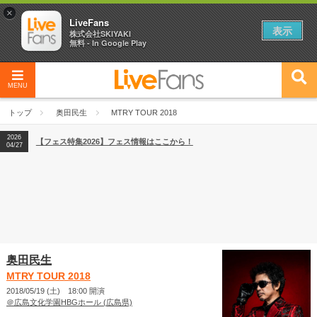
×
LiveFans
表示
株式会社SKIYAKI
無料 - In Google Play
MENU
2026
【フェス特集2026】フェス情報はここから！
04/27
トップ
奥田民生
MTRY TOUR 2018
2026
【ライブ動員ランキング】2026年上半期編発表！
07/28
2026
【フェス特集2026】フェス情報はここから！
04/27
2026
【ライブ動員ランキング】2026年上半期編発表！
07/28
奥田民生
MTRY TOUR 2018
2018/05/19 (土) 18:00 開演
＠広島文化学園HBGホール (広島県)