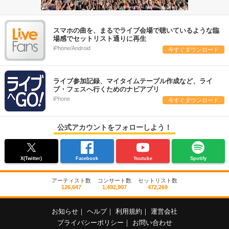
スマホの曲を、まるでライブ会場で聴いているような臨
場感でセットリスト通りに再生
iPhone/Android
今すぐダウンロード
ライブ参加記録、マイタイムテーブル作成など、ライ
ブ・フェスへ行くためのナビアプリ
iPhone
今すぐダウンロード
公式アカウントをフォローしよう！
X(Twitter)
Facebook
Youtube
Spotify
アーティスト数
コンサート数
セットリスト数
126,647
1,492,907
472,269
お知らせ
｜
ヘルプ
｜
利用規約
｜
運営会社
プライバシーポリシー
｜
お問い合わせ