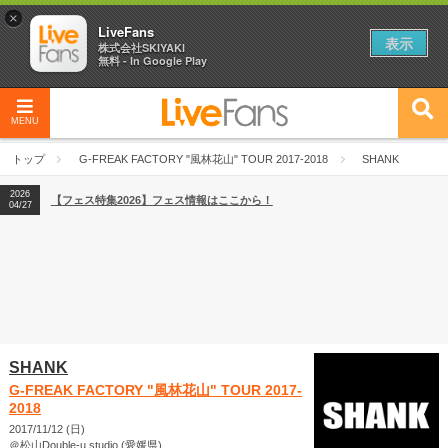
×
LiveFans
表示
株式会社SKIYAKI
無料 - In Google Play
MENU
2026
【フェス特集2026】フェス情報はここから！
04/27
トップ
G-FREAK FACTORY "風林花山" TOUR 2017-2018
SHANK
2026
【ライブ動員ランキング】2026年上半期編発表！
07/28
2026
【フェス特集2026】フェス情報はここから！
04/27
2026
【ライブ動員ランキング】2026年上半期編発表！
07/28
SHANK
G-FREAK FACTORY "風林花山" TOUR 2017-
2018
2017/11/12 (日)
＠松山Double-u studio (愛媛県)