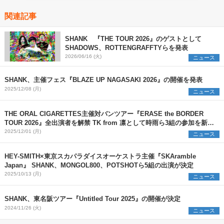
関連記事
SHANK 『THE TOUR 2026』のゲストとして
SHADOWS、ROTTENGRAFFTYらを発表
2026/06/16 (火)
ニュース
SHANK、主催フェス『BLAZE UP NAGASAKI 2026』の開催を発表
2025/12/08 (月)
ニュース
THE ORAL CIGARETTES主催対バンツアー『ERASE the BORDER
TOUR 2026』全出演者を解禁 TK from 凛として時雨ら3組の参加を新た
に発表
2025/12/01 (月)
ニュース
HEY-SMITH×東京スカパラダイスオーケストラ主催『SKAramble
Japan』 SHANK、MONGOL800、POTSHOTら5組の出演が決定
2025/10/13 (月)
ニュース
SHANK、東名阪ツアー『Untitled Tour 2025』の開催が決定
2024/11/26 (火)
ニュース