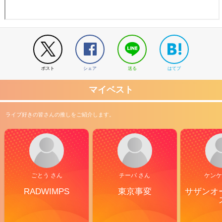
ポスト
シェア
送る
はてブ
マイベスト
ライブ好きの皆さんの推しをご紹介します。
ごとう さん
チーバ さん
ケンケ
RADWIMPS
東京事変
サザンオ