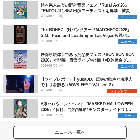
熊本県人吉市の野外音楽フェス『Rural Act'26』
TENDOUJIら最終出演アーティストを解禁 被災地
支援プロジェクトの始動も発表
2026/08/06 (木)
ニュース
The BONEZ 対バンツアー『MATCHBOX2026』
SiM、Fear, and Loathing in Las Vegasら対バン
アーティストを一斉解禁
2026/08/06 (木)
ニュース
静岡県焼津市であらたな夏フェス『BON BON BON
2026』が開催 音楽ライブ×盆踊り×DJ×屋台グル
メ×ランタンナイトで彩る2日間
2026/08/05 (水)
ニュース
【ライブレポート】yukaDD、圧巻の歌声と表現力
でトリを飾る＜WWS FESTIVAL vol.2＞
2026/08/05 (水)
ライブレポート
V系ハロウィンイベント『MASKED HALLOWEEN
2026』4日目、“渋谷魔界†モンスターナイト”出演6
組を発表
2026/08/05 (水)
ニュース
ニュース一覧へ