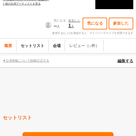
» 他の出演アーティストを見る
気になる
参加した
気になる
参加した
--
1
人
人
参加する(した)を登録すると、マイページでライブを管理できます
概要
セットリスト
会場
レビュー（--件）
▼公演情報について指摘/訂正する
編集する
セットリスト