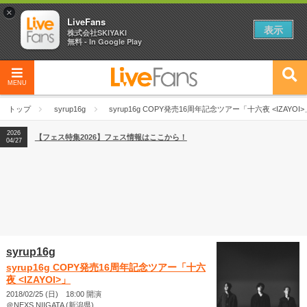
×
LiveFans
表示
株式会社SKIYAKI
無料 - In Google Play
MENU
2026
【フェス特集2026】フェス情報はここから！
04/27
トップ
syrup16g
syrup16g COPY発売16周年記念ツアー「十六夜 <IZAYOI>
2026
【ライブ動員ランキング】2026年上半期編発表！
07/28
2026
【フェス特集2026】フェス情報はここから！
04/27
2026
【ライブ動員ランキング】2026年上半期編発表！
07/28
syrup16g
syrup16g COPY発売16周年記念ツアー「十六
夜 <IZAYOI>」
2018/02/25 (日) 18:00 開演
＠NEXS NIIGATA (新潟県)