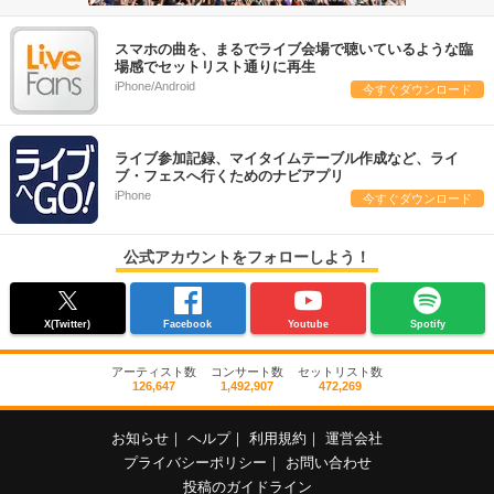
スマホの曲を、まるでライブ会場で聴いているような臨
場感でセットリスト通りに再生
iPhone/Android
今すぐダウンロード
ライブ参加記録、マイタイムテーブル作成など、ライ
ブ・フェスへ行くためのナビアプリ
iPhone
今すぐダウンロード
公式アカウントをフォローしよう！
X(Twitter)
Facebook
Youtube
Spotify
アーティスト数
コンサート数
セットリスト数
126,647
1,492,907
472,269
お知らせ
｜
ヘルプ
｜
利用規約
｜
運営会社
プライバシーポリシー
｜
お問い合わせ
投稿のガイドライン