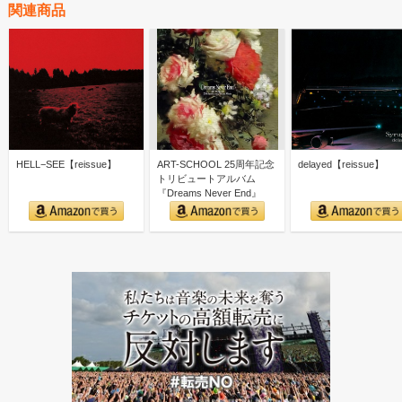
関連商品
HELL−SEE【reissue】
ART-SCHOOL 25周年記念
delayed【reissue】
トリビュートアルバム
『Dreams Never End』