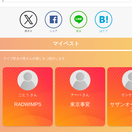
ポスト
シェア
送る
はてブ
マイベスト
ライブ好きの皆さんの推しをご紹介します。
ごとう さん
チーバ さん
ケンケ
RADWIMPS
東京事変
サザンオ