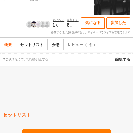
気になる
参加した
気になる
参加した
1
6
人
人
参加する(した)を登録すると、マイページでライブを管理できます
概要
セットリスト
会場
レビュー（--件）
▼公演情報について指摘/訂正する
編集する
セットリスト