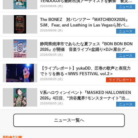
TENDOUJIら最終出演アーティストを解禁 被災地
支援プロジェクトの始動も発表
2026/08/06 (木)
ニュース
The BONEZ 対バンツアー『MATCHBOX2026』
SiM、Fear, and Loathing in Las Vegasら対バン
アーティストを一斉解禁
2026/08/06 (木)
ニュース
静岡県焼津市であらたな夏フェス『BON BON BON
2026』が開催 音楽ライブ×盆踊り×DJ×屋台グル
メ×ランタンナイトで彩る2日間
2026/08/05 (水)
ニュース
【ライブレポート】yukaDD、圧巻の歌声と表現力
でトリを飾る＜WWS FESTIVAL vol.2＞
2026/08/05 (水)
ライブレポート
V系ハロウィンイベント『MASKED HALLOWEEN
2026』4日目、“渋谷魔界†モンスターナイト”出演6
組を発表
2026/08/05 (水)
ニュース
ニュース一覧へ
関連記事