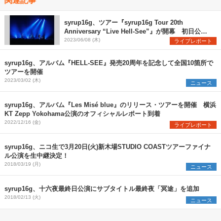
syrup16g、ツアー『syrup16g Tour 20th
Anniversary “Live Hell-See”』が開幕 初日公演
のオフィシャルレポート到着
2023/06/08 (木)
ライブレポート
syrup16g、アルバム『HELL-SEE』発売20周年を記念して全国10箇所で
ツアーを開催
2023/03/02 (木)
ニュース
syrup16g、アルバム『Les Misé blue』のリリース・ツアーを開催 横浜
KT Zepp Yokohama公演のオフィシャルレポート到着
2022/12/16 (金)
ライブレポート
syrup16g、ニコ生で3月20日(火)新木場STUDIO COASTツアーファイナ
ル公演を生中継決定！
2018/03/19 (月)
ニュース
syrup16g、十六夜最終日公演にサブタイトル最終夜「冥途」を追加
2018/02/13 (火)
ニュース