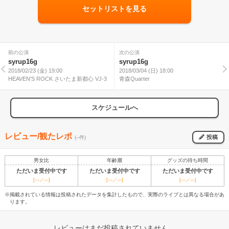
セットリストを見る
前の公演
次の公演
syrup16g
syrup16g
2018/02/23 (金) 19:00
2018/03/04 (日) 18:00
HEAVEN'S ROCK さいたま新都心 VJ-3
青森Quarter
スケジュールへ
レビュー/観たレポ
投稿
(--件)
男女比
年齢層
グッズの待ち時間
ただいま受付中です
ただいま受付中です
ただいま受付中です
[---／---]
[---／---]
[---／---]
※掲載されている情報は投稿されたデータを集計したもので、実際のライブとは異なる場合があ
ります。
レビューはまだ投稿されていません。