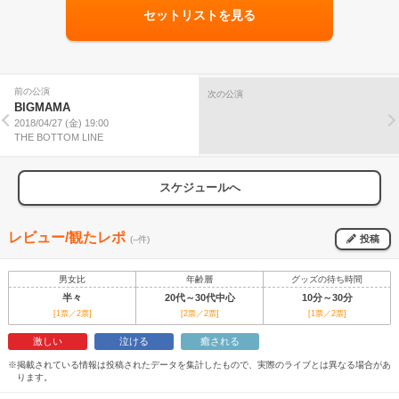
セットリストを見る
前の公演
次の公演
BIGMAMA
2018/04/27 (金) 19:00
THE BOTTOM LINE
スケジュールへ
レビュー/観たレポ
投稿
(--件)
男女比
年齢層
グッズの待ち時間
半々
20代～30代中心
10分～30分
[1票／2票]
[2票／2票]
[1票／2票]
激しい
泣ける
癒される
※掲載されている情報は投稿されたデータを集計したもので、実際のライブとは異なる場合があ
ります。