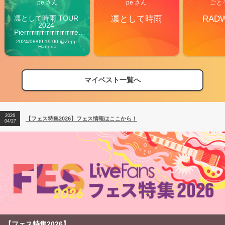
pe さん
pe さん
ごと
凛として時雨 TOUR 
凛として時雨
RAD
2024 
Pierrrrrrrrrrrrrrrrrrrre 
Vibes
2024/08/09 19:00 @Zepp 
Haneda
マイベスト一覧へ
2026
【フェス特集2026】フェス情報はここから！
04/27
2026
【ライブ動員ランキング】2026年上半期編発表！
07/28
2026
【フェス特集2026】フェス情報はここから！
04/27
2026
【ライブ動員ランキング】2026年上半期編発表！
07/28
【フェス特集2026】