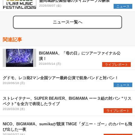
盛岡城跡公園会場のタイムテーブル解禁
2026/08/07 (金)
ニュース
ニュース一覧へ
関連記事
BIGMAMA、「母の日」にツアーファイナル公
演！
2018/05/14 (月)
ライブレポート
グドモ、レコ発2マン全国ツアー最終公演で前身バンドと対バン！
2018/06/18 (月)
ニュース
ストレイテナー、SUPER BEAVER、BIGMAMA ーー３組の対バン “リス
ペクト”を全力で表現したライブ
2018/03/28 (水)
ライブレポート
NICO、BIGMAMA、sumikaが競演 TMGE「ダニー・ゴー」のカバーも飛
び出した一夜
2018/03/27 (火)