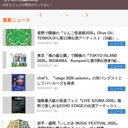
今年もフェスの季節がやってきた！
最新ニュース
長野で開催の『りんご音楽祭2026』Olive Oil、
TENDOUJIら第11弾出演アーティスト（16組）を
発表
2026/08/07 (金)
ニュース
東京「海の森公園」で開催の『TOKYO ISLAND
2026』BIGMAMA、flumpoolら第3弾出演者7組を
発表 ワークショップ・アート出展者を募集
2026/08/07 (金)
ニュース
chef’s、『utage 2026 autumn』の対バンゲストと
してパーカーズを発表
2026/08/07 (金)
ニュース
福島最大級の音楽フェス『LIVE AZUMA 2026』無
料で楽しめるECHO STAGEの出演アーティストを
発表
2026/08/07 (金)
ニュース
岩手・盛岡『いしがき MUSIC FESTIVAL 2026』