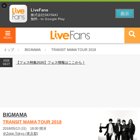
×
LiveFans
表示
株式会社SKIYAKI
無料 - In Google Play
MENU
2026
【フェス特集2026】フェス情報はここから！
04/27
トップ
BIGMAMA
TRANSIT MAMA TOUR 2018
2026
【ライブ動員ランキング】2026年上半期編発表！
07/28
2026
【フェス特集2026】フェス情報はここから！
04/27
2026
【ライブ動員ランキング】2026年上半期編発表！
07/28
BIGMAMA
TRANSIT MAMA TOUR 2018
2018/05/13 (日) 18:00 開演
＠Zepp Tokyo (東京都)