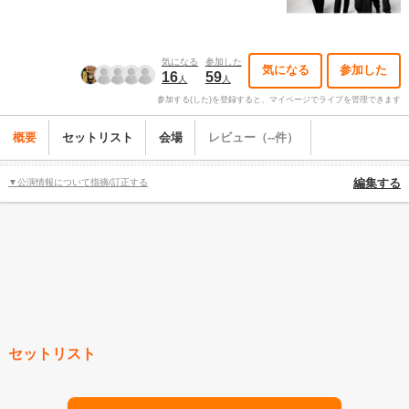
気になる
参加した
気になる
参加した
16
59
人
人
参加する(した)を登録すると、マイページでライブを管理できます
概要
セットリスト
会場
レビュー（--件）
▼公演情報について指摘/訂正する
編集する
セットリスト