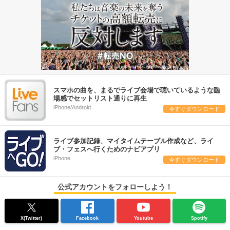
スマホの曲を、まるでライブ会場で聴いているような臨
場感でセットリスト通りに再生
iPhone/Android
今すぐダウンロード
ライブ参加記録、マイタイムテーブル作成など、ライ
ブ・フェスへ行くためのナビアプリ
iPhone
今すぐダウンロード
公式アカウントをフォローしよう！
X(Twitter)
Facebook
Youtube
Spotify