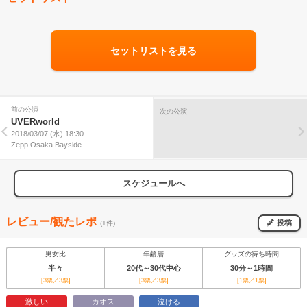
セットリストを見る
前の公演
次の公演
UVERworld
2018/03/07 (水) 18:30
Zepp Osaka Bayside
スケジュールへ
レビュー/観たレポ
投稿
(1件)
男女比
年齢層
グッズの待ち時間
半々
20代～30代中心
30分～1時間
[3票／3票]
[3票／3票]
[1票／1票]
激しい
カオス
泣ける