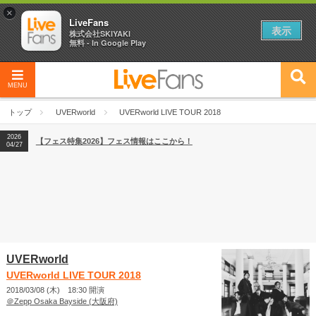
×
LiveFans
表示
株式会社SKIYAKI
無料 - In Google Play
MENU
2026
【フェス特集2026】フェス情報はここから！
04/27
トップ
UVERworld
UVERworld LIVE TOUR 2018
2026
【ライブ動員ランキング】2026年上半期編発表！
07/28
2026
【フェス特集2026】フェス情報はここから！
04/27
2026
【ライブ動員ランキング】2026年上半期編発表！
07/28
UVERworld
UVERworld LIVE TOUR 2018
2018/03/08 (木) 18:30 開演
＠Zepp Osaka Bayside (大阪府)