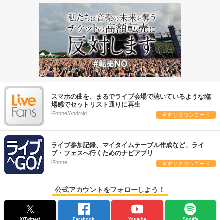
スマホの曲を、まるでライブ会場で聴いているような臨
場感でセットリスト通りに再生
iPhone/Android
今すぐダウンロード
ライブ参加記録、マイタイムテーブル作成など、ライ
ブ・フェスへ行くためのナビアプリ
iPhone
今すぐダウンロード
公式アカウントをフォローしよう！
X(Twitter)
Facebook
Youtube
Spotify