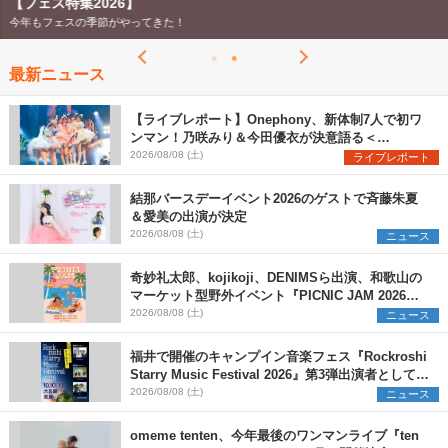
【フェス特集2026】
今年もフェスの季節がやってきた！
最新ニュース
【ライブレポート】Onephony、新体制7人で初ワ
ンマン！乃咲みり＆今田優衣が決意語る＜
Onephony新体制1st Oneman Live はじまりの夏
2026/08/08 (土)
ライブレポート
＞
結那バースデーイベント2026のゲストで斉藤朱夏
＆愛美の出演が決定
2026/08/08 (土)
ニュース
奇妙礼太郎、kojikoji、DENIMSら出演、和歌山の
マーケット型野外イベント『PICNIC JAM 2026』
早割チケット発売開始
2026/08/08 (土)
ニュース
福井で開催のキャンプイン音楽フェス『Rockroshi
Starry Music Festival 2026』第3弾出演者として
SCOOBIE DO、かりゆし58、Reiを発表
2026/08/08 (土)
ニュース
omeme tenten、今年最後のワンマンライブ『ten