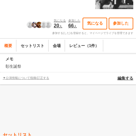
気になる
参加した
気になる
参加した
20
66
人
人
参加する(した)を登録すると、マイページでライブを管理できます
概要
セットリスト
会場
レビュー（1件）
メモ
彰生誕祭
▼公演情報について指摘/訂正する
編集する
セットリスト