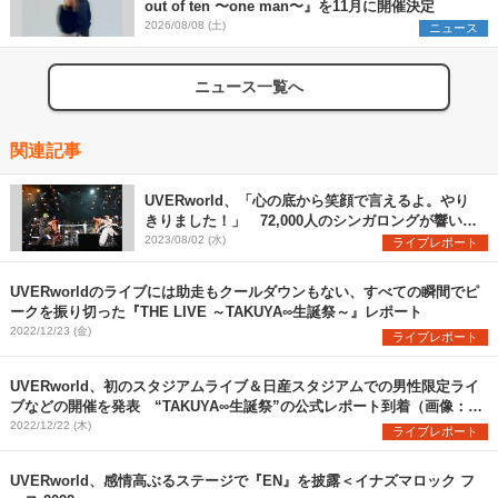
out of ten 〜one man〜』を11月に開催決定
2026/08/08 (土)
ニュース
ニュース一覧へ
関連記事
UVERworld、「心の底から笑顔で言えるよ。やり
きりました！」 72,000人のシンガロングが響いた
日産スタジアム初日公演をレポート
2023/08/02 (水)
ライブレポート
UVERworldのライブには助走もクールダウンもない、すべての瞬間でピ
ークを振り切った『THE LIVE ～TAKUYA∞生誕祭～』レポート
2022/12/23 (金)
ライブレポート
UVERworld、初のスタジアムライブ＆日産スタジアムでの男性限定ライ
ブなどの開催を発表 “TAKUYA∞生誕祭”の公式レポート到着（画像：全
13枚）
2022/12/22 (木)
ライブレポート
UVERworld、感情高ぶるステージで『EN』を披露＜イナズマロック フ