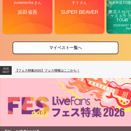
yumemocha さん
すう さん
日本外送TG搜@
浜田省吾
SUPER BEAVER
東京スカパ
ケストラ 
TOUR「V
Carn
2026/08/07 
Ha
マイベスト一覧へ
2026
【フェス特集2026】フェス情報はここから！
04/27
2026
【ライブ動員ランキング】2026年上半期編発表！
07/28
2026
【フェス特集2026】フェス情報はここから！
04/27
2026
【ライブ動員ランキング】2026年上半期編発表！
07/28