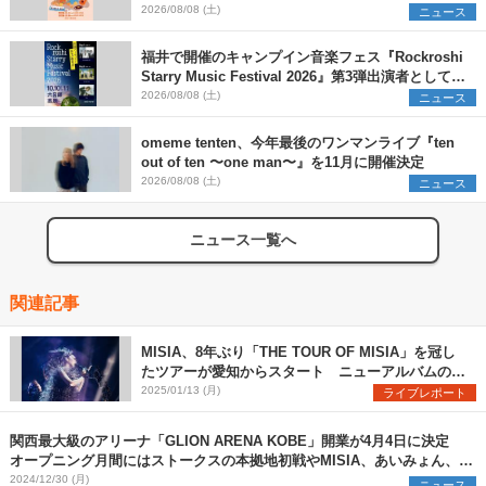
早割チケット発売開始
2026/08/08 (土)
ニュース
福井で開催のキャンプイン音楽フェス『Rockroshi
Starry Music Festival 2026』第3弾出演者として
SCOOBIE DO、かりゆし58、Reiを発表
2026/08/08 (土)
ニュース
omeme tenten、今年最後のワンマンライブ『ten
out of ten 〜one man〜』を11月に開催決定
2026/08/08 (土)
ニュース
ニュース一覧へ
関連記事
MISIA、8年ぶり「THE TOUR OF MISIA」を冠し
たツアーが愛知からスタート ニューアルバムのリ
リースも発表（写真6点）
2025/01/13 (月)
ライブレポート
関西最大級のアリーナ「GLION ARENA KOBE」開業が4月4日に決定
オープニング月間にはストークスの本拠地初戦やMISIA、あいみょん、マ
ンウィズら登場
2024/12/30 (月)
ニュース