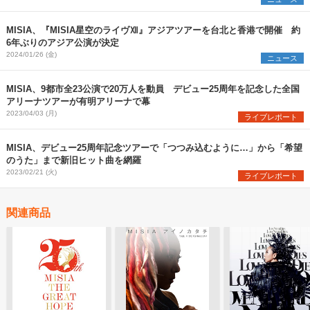
MISIA、『MISIA星空のライヴⅫ』アジアツアーを台北と香港で開催 約
6年ぶりのアジア公演が決定
2024/01/26 (金)
ニュース
MISIA、9都市全23公演で20万人を動員 デビュー25周年を記念した全国
アリーナツアーが有明アリーナで幕
2023/04/03 (月)
ライブレポート
MISIA、デビュー25周年記念ツアーで「つつみ込むように…」から「希望
のうた」まで新旧ヒット曲を網羅
2023/02/21 (火)
ライブレポート
関連商品