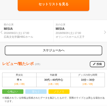
セットリストを見る
前の公演
次の公演
MISIA
MISIA
2018/09/22 (土) 17:00
2018/09/29 (土) 17:00
広島文化学園HBGホール
オリンパスホール八王子
スケジュールへ
レビュー/観たレポ
投稿
(2件)
男女比
年齢層
グッズの待ち時間
半々
30代～40代中心
10分～30分
[2票／2票]
[1票／2票]
[2票／2票]
心地よい
安らぐ
ノリノリ
※掲載されている情報は投稿されたデータを集計したもので、実際のライブとは異なる場合があ
ります。