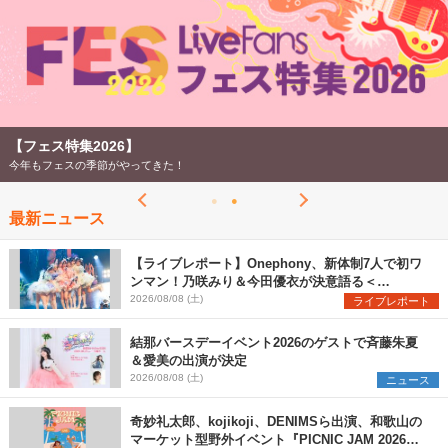
【フェス特集2026】
今年もフェスの季節がやってきた！
最新ニュース
【ライブレポート】Onephony、新体制7人で初ワ
ンマン！乃咲みり＆今田優衣が決意語る＜
Onephony新体制1st Oneman Live はじまりの夏
2026/08/08 (土)
ライブレポート
＞
結那バースデーイベント2026のゲストで斉藤朱夏
＆愛美の出演が決定
2026/08/08 (土)
ニュース
奇妙礼太郎、kojikoji、DENIMSら出演、和歌山の
マーケット型野外イベント『PICNIC JAM 2026』