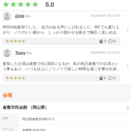
5.0
jjlink
2018/09/27 (木) 07:59
さん
MISIA初参加でした。 迫力のある声にしびれました。MCでも盛り上
がり、ノリのいい曲から、しっかり聴かせる曲まで幅広く楽しめまし
た。 機会があればまた参加させていただきたいと思います。
3
0
Tessy
2018/09/24 (月) 20:57
さん
参加した公演は倉敷で4公演目になるが、私の地元倉敷での公演とい
う事もあり、いつも以上にノリノリで楽しい時間を過ごす事が出来
た。最新の曲もあれば昔懐かしい曲もあり、本当にあっという間の2
6
2
時間だった。22日の広島公演より盛り上がりが凄くて、私見になっ
てしまうが、MISIAやバックバンドも会場の雰囲気に乗せられた感じ
でいつも以上のパフォーマンスを見せてくれたように思えた。また倉
会場
敷に来て素晴らしいコンサートで私たちを楽しませてほしい。
倉敷市民会館 （岡山県）
住所
岡山県倉敷市本町17-1
アクセス
倉敷駅 徒歩20分