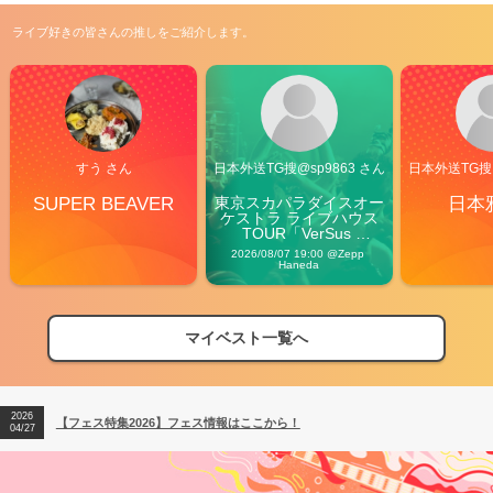
ライブ好きの皆さんの推しをご紹介します。
すう さん
日本外送TG搜@sp9863 さん
日本外送TG搜@
SUPER BEAVER
東京スカパラダイスオー
日本
ケストラ ライブハウス
TOUR「VerSus 
Carnival」
2026/08/07 19:00 @Zepp 
Haneda
マイベスト一覧へ
2026
【フェス特集2026】フェス情報はここから！
04/27
2026
【ライブ動員ランキング】2026年上半期編発表！
07/28
2026
【フェス特集2026】フェス情報はここから！
04/27
2026
【ライブ動員ランキング】2026年上半期編発表！
07/28