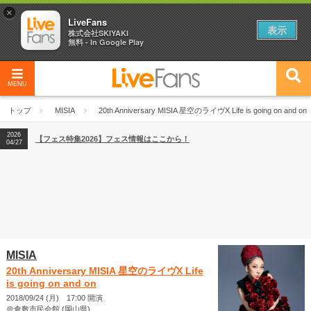
×
LiveFans
表示
株式会社SKIYAKI
無料 - In Google Play
MENU
2026
【フェス特集2026】フェス情報はここから！
04/27
トップ
MISIA
20th Anniversary MISIA 星空のライヴX Life is going on and on
2026
【ライブ動員ランキング】2026年上半期編発表！
07/28
2026
【フェス特集2026】フェス情報はここから！
04/27
2026
【ライブ動員ランキング】2026年上半期編発表！
07/28
MISIA
20th Anniversary MISIA 星空のライヴX Life
is going on and on
2018/09/24 (月) 17:00 開演
＠倉敷市民会館 (岡山県)