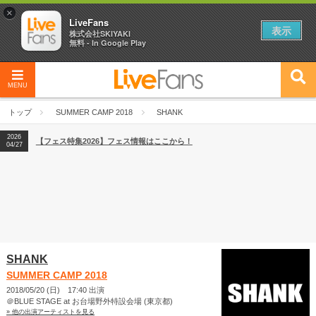
×
LiveFans
表示
株式会社SKIYAKI
無料 - In Google Play
MENU
2026
【フェス特集2026】フェス情報はここから！
04/27
トップ
SUMMER CAMP 2018
SHANK
2026
【ライブ動員ランキング】2026年上半期編発表！
07/28
2026
【フェス特集2026】フェス情報はここから！
04/27
2026
【ライブ動員ランキング】2026年上半期編発表！
07/28
SHANK
SUMMER CAMP 2018
2018/05/20 (日) 17:40 出演
＠BLUE STAGE at お台場野外特設会場 (東京都)
» 他の出演アーティストを見る