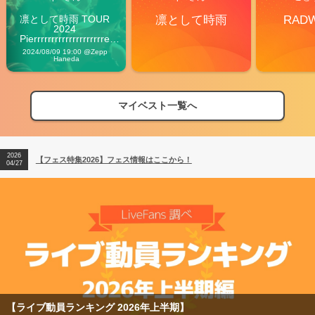
凛として時雨 TOUR 
凛として時雨
RAD
2024 
Pierrrrrrrrrrrrrrrrrrrre 
Vibes
2024/08/09 19:00 @Zepp 
Haneda
マイベスト一覧へ
2026
【フェス特集2026】フェス情報はここから！
04/27
2026
【ライブ動員ランキング】2026年上半期編発表！
07/28
2026
【フェス特集2026】フェス情報はここから！
04/27
2026
【ライブ動員ランキング】2026年上半期編発表！
07/28
グ 2026年上半期】
【フェス特集2026】