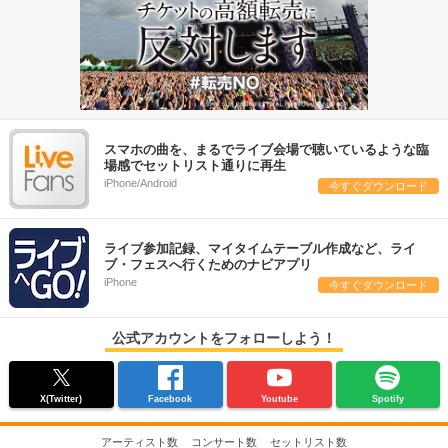
スマホの曲を、まるでライブ会場で聴いているような臨
場感でセットリスト通りに再生
iPhone/Android
今すぐダウンロード
ライブ参加記録、マイタイムテーブル作成など、ライ
ブ・フェスへ行くためのナビアプリ
iPhone
今すぐダウンロード
公式アカウントをフォローしよう！
X(Twitter)
Facebook
Youtube
Spotify
アーティスト数
コンサート数
セットリスト数