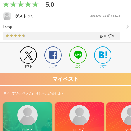
5.0
ゲスト
2018/05/21 (月) 23:13
さん
Lamp
0
0
ポスト
シェア
送る
はてブ
マイベスト
ライブ好きの皆さんの推しをご紹介します。
pe さん
pe さん
ごと