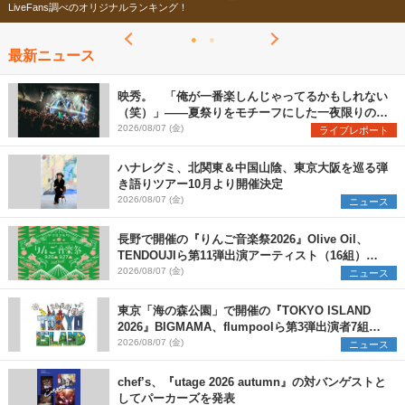
ナルランキング！
今年もフェスの季節がや
最新ニュース
映秀。 「俺が一番楽しんじゃってるかもしれない
（笑）」――夏祭りをモチーフにした一夜限りのス
ペシャルライブ『色祭』レポート
2026/08/07 (金)
ライブレポート
ハナレグミ、北関東＆中国山陰、東京大阪を巡る弾
き語りツアー10月より開催決定
2026/08/07 (金)
ニュース
長野で開催の『りんご音楽祭2026』Olive Oil、
TENDOUJIら第11弾出演アーティスト（16組）を
発表
2026/08/07 (金)
ニュース
東京「海の森公園」で開催の『TOKYO ISLAND
2026』BIGMAMA、flumpoolら第3弾出演者7組を
発表 ワークショップ・アート出展者を募集
2026/08/07 (金)
ニュース
chef’s、『utage 2026 autumn』の対バンゲストと
してパーカーズを発表