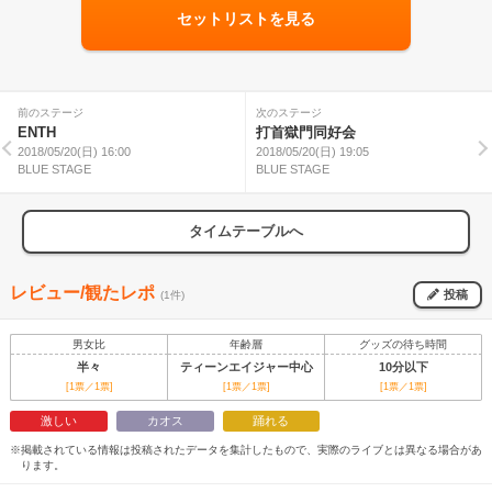
セットリストを見る
前のステージ
次のステージ
ENTH
打首獄門同好会
2018/05/20(日) 16:00
2018/05/20(日) 19:05
BLUE STAGE
BLUE STAGE
タイムテーブルへ
レビュー/観たレポ
投稿
(1件)
男女比
年齢層
グッズの待ち時間
半々
ティーンエイジャー中心
10分以下
[1票／1票]
[1票／1票]
[1票／1票]
激しい
カオス
踊れる
※掲載されている情報は投稿されたデータを集計したもので、実際のライブとは異なる場合があ
ります。