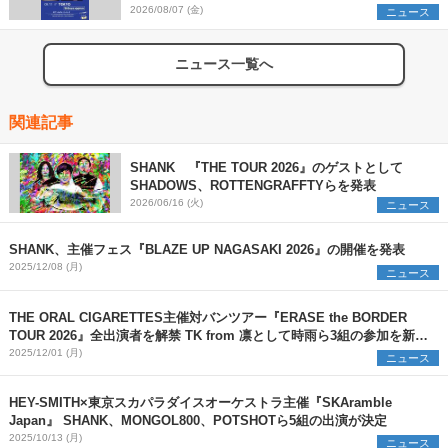
2026/08/07 (金)
ニュース
ニュース一覧へ
関連記事
SHANK 『THE TOUR 2026』のゲストとして
SHADOWS、ROTTENGRAFFTYらを発表
2026/06/16 (火)
ニュース
SHANK、主催フェス『BLAZE UP NAGASAKI 2026』の開催を発表
2025/12/08 (月)
ニュース
THE ORAL CIGARETTES主催対バンツアー『ERASE the BORDER
TOUR 2026』全出演者を解禁 TK from 凛として時雨ら3組の参加を新た
に発表
2025/12/01 (月)
ニュース
HEY-SMITH×東京スカパラダイスオーケストラ主催『SKAramble
Japan』 SHANK、MONGOL800、POTSHOTら5組の出演が決定
2025/10/13 (月)
ニュース