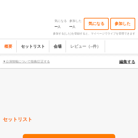
気になる
参加した
気になる
参加した
--
--
人
人
参加する(した)を登録すると、マイページでライブを管理できます
概要
セットリスト
会場
レビュー（--件）
▼公演情報について指摘/訂正する
編集する
セットリスト