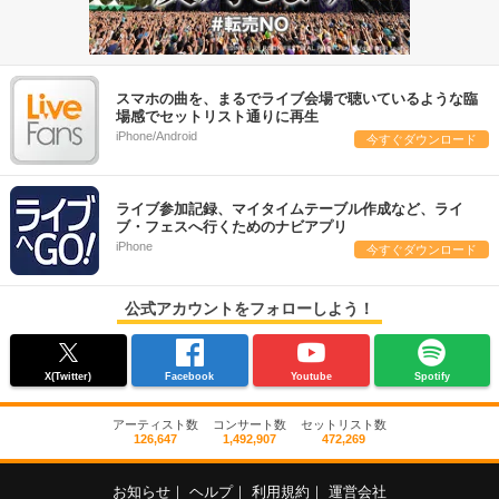
スマホの曲を、まるでライブ会場で聴いているような臨
場感でセットリスト通りに再生
iPhone/Android
今すぐダウンロード
ライブ参加記録、マイタイムテーブル作成など、ライ
ブ・フェスへ行くためのナビアプリ
iPhone
今すぐダウンロード
公式アカウントをフォローしよう！
X(Twitter)
Facebook
Youtube
Spotify
アーティスト数
コンサート数
セットリスト数
126,647
1,492,907
472,269
お知らせ
｜
ヘルプ
｜
利用規約
｜
運営会社