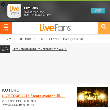
×
LiveFans
表示
株式会社SKIYAKI
無料 - In Google Play
MENU
2026
【フェス特集2026】フェス情報はここから！
04/27
トップ
KOTOKO
LIVE TOUR 2018「tears cyclone-廻-」
2026
【ライブ動員ランキング】2026年上半期編発表！
07/28
2026
【フェス特集2026】フェス情報はここから！
04/27
2026
【ライブ動員ランキング】2026年上半期編発表！
07/28
KOTOKO
LIVE TOUR 2018「tears cyclone-廻-」
2018/09/01 (土) 17:00 開演
＠大分DRUM Be-0 (大分県)