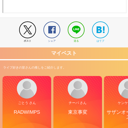
ポスト
シェア
送る
はてブ
マイベスト
ライブ好きの皆さんの推しをご紹介します。
ごとう さん
チーバ さん
ケンケ
RADWIMPS
東京事変
サザンオ