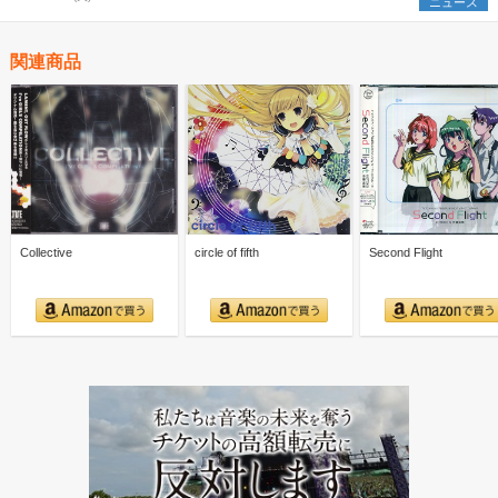
ニュース
関連商品
Collective
circle of fifth
Second Flight