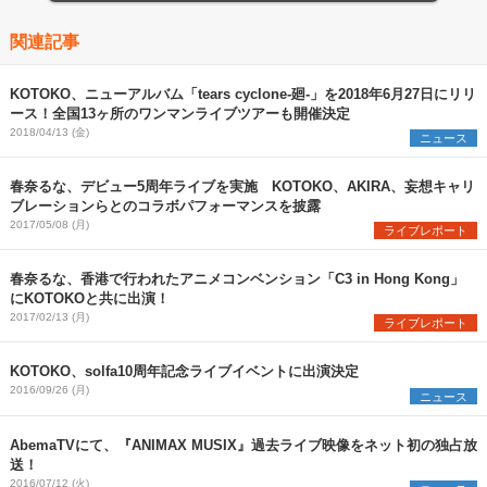
関連記事
KOTOKO、ニューアルバム「tears cyclone-廻-」を2018年6月27日にリリ
ース！全国13ヶ所のワンマンライブツアーも開催決定
2018/04/13 (金)
ニュース
春奈るな、デビュー5周年ライブを実施 KOTOKO、AKIRA、妄想キャリ
ブレーションらとのコラボパフォーマンスを披露
2017/05/08 (月)
ライブレポート
春奈るな、香港で行われたアニメコンベンション「C3 in Hong Kong」
にKOTOKOと共に出演！
2017/02/13 (月)
ライブレポート
KOTOKO、solfa10周年記念ライブイベントに出演決定
2016/09/26 (月)
ニュース
AbemaTVにて、『ANIMAX MUSIX』過去ライブ映像をネット初の独占放
送！
2016/07/12 (火)