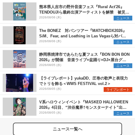
熊本県人吉市の野外音楽フェス『Rural Act'26』
TENDOUJIら最終出演アーティストを解禁 被災地
支援プロジェクトの始動も発表
2026/08/06 (木)
ニュース
The BONEZ 対バンツアー『MATCHBOX2026』
SiM、Fear, and Loathing in Las Vegasら対バン
アーティストを一斉解禁
2026/08/06 (木)
ニュース
静岡県焼津市であらたな夏フェス『BON BON BON
2026』が開催 音楽ライブ×盆踊り×DJ×屋台グル
メ×ランタンナイトで彩る2日間
2026/08/05 (水)
ニュース
【ライブレポート】yukaDD、圧巻の歌声と表現力
でトリを飾る＜WWS FESTIVAL vol.2＞
2026/08/05 (水)
ライブレポート
V系ハロウィンイベント『MASKED HALLOWEEN
2026』4日目、“渋谷魔界†モンスターナイト”出演6
組を発表
2026/08/05 (水)
ニュース
ニュース一覧へ