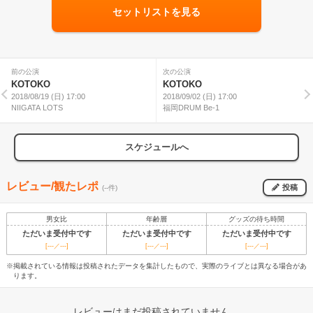
セットリストを見る
前の公演
次の公演
KOTOKO
KOTOKO
2018/08/19 (日) 17:00
2018/09/02 (日) 17:00
NIIGATA LOTS
福岡DRUM Be-1
スケジュールへ
レビュー/観たレポ
投稿
(--件)
男女比
年齢層
グッズの待ち時間
ただいま受付中です
ただいま受付中です
ただいま受付中です
[---／---]
[---／---]
[---／---]
※掲載されている情報は投稿されたデータを集計したもので、実際のライブとは異なる場合があ
ります。
レビューはまだ投稿されていません。