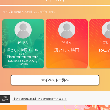
ライブ好きの皆さんの推しをご紹介します。
pe さん
pe さん
ごと
凛として時雨 TOUR 
凛として時雨
RAD
2024 
Pierrrrrrrrrrrrrrrrrrrre 
Vibes
2024/08/09 19:00 @Zepp 
Haneda
マイベスト一覧へ
2026
【フェス特集2026】フェス情報はここから！
04/27
2026
【ライブ動員ランキング】2026年上半期編発表！
07/28
2026
【フェス特集2026】フェス情報はここから！
04/27
2026
【ライブ動員ランキング】2026年上半期編発表！
07/28