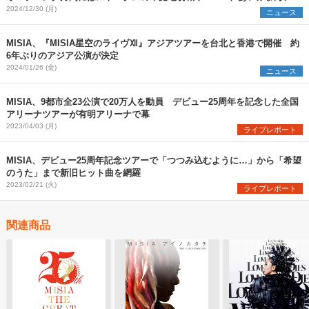
ンウィズら登場
2024/12/30 (月)
ニュース
MISIA、『MISIA星空のライヴⅫ』アジアツアーを台北と香港で開催 約
6年ぶりのアジア公演が決定
2024/01/26 (金)
ニュース
MISIA、9都市全23公演で20万人を動員 デビュー25周年を記念した全国
アリーナツアーが有明アリーナで幕
2023/04/03 (月)
ライブレポート
MISIA、デビュー25周年記念ツアーで「つつみ込むように…」から「希望
のうた」まで新旧ヒット曲を網羅
2023/02/21 (火)
ライブレポート
関連商品