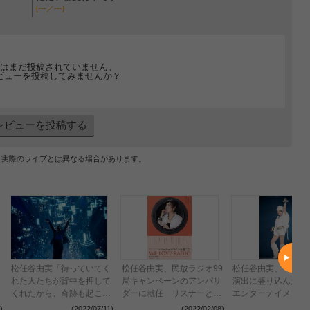
[---／---]
はまだ投稿されていません。
ビューを投稿してみませんか？
レビューを投稿する
、実際のライブとは異なる場合があります。
松任谷由実「待っていてく
松任谷由実、民放ラジオ99
松任谷由実、コロナ
れた人たちが背中を押して
局キャンペーンのアンバサ
演出に盛り込んだ近
くれたから、奇跡も起こせ
ダーに就任 リスナーと作
エンターテイメント
た」 10ヶ月63公演の全国
るリクエストベストアルバ
幕 41年目の
)
(2022/07/11)
(2022/02/08)
(2021