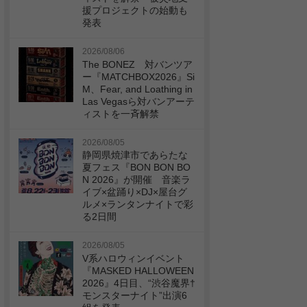
援プロジェクトの始動も
発表
2026/08/06
The BONEZ 対バンツア
ー『MATCHBOX2026』Si
M、Fear, and Loathing in
Las Vegasら対バンアーテ
ィストを一斉解禁
2026/08/05
静岡県焼津市であらたな
夏フェス『BON BON BO
N 2026』が開催 音楽ラ
イブ×盆踊り×DJ×屋台グ
ルメ×ランタンナイトで彩
る2日間
2026/08/05
V系ハロウィンイベント
『MASKED HALLOWEEN
2026』4日目、“渋谷魔界†
モンスターナイト”出演6