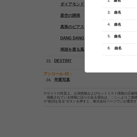
ダイアモンドダストが消えぬまに
星空の誘惑
真珠のピアス
DANG DANG
埠頭を渡る風
DESTINY
アンコール #2：
卒業写真
※サイトの性質上、公演情報およびセットリスト情報の正確
掲載されている情報に誤りがある場合は、
こちら
よりご連
※“歌詞を見る”ボタンを押すと、株式会社ページワンが運営