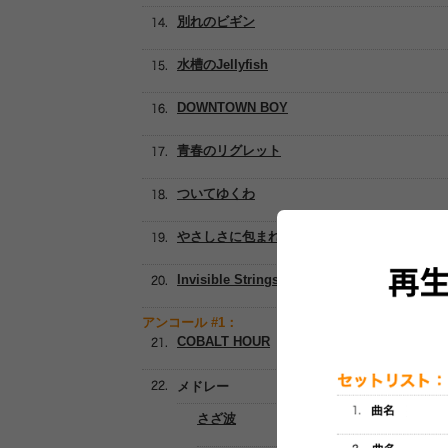
別れのビギン
水槽のJellyfish
DOWNTOWN BOY
青春のリグレット
ついてゆくわ
やさしさに包まれたなら
Invisible Strings
アンコール #1：
COBALT HOUR
メドレー
さざ波