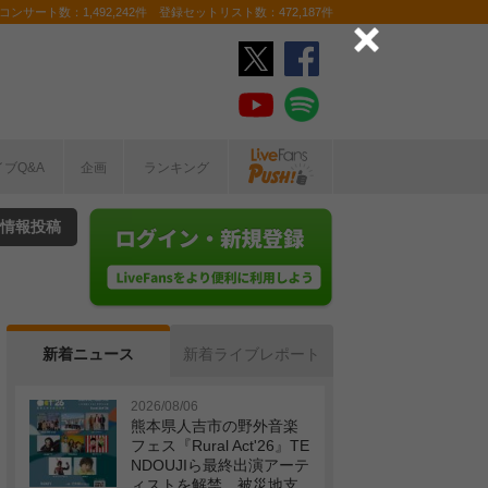
ンサート数：1,492,242件 登録セットリスト数：472,187件
イブQ&A
企画
ランキング
情報投稿
新着ニュース
新着ライブレポート
2026/08/06
熊本県人吉市の野外音楽
フェス『Rural Act'26』TE
NDOUJIら最終出演アーテ
ィストを解禁 被災地支