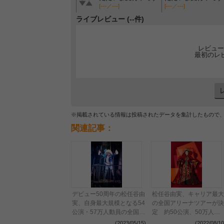
[---／---]
[---／---]
ライブレビュー (--件)
レビュー
最初のレ
※掲載されている情報は投稿されたデータを集計したもので
関連記事：
デビュー50周年の松任谷由
松任谷由実、キャリア最大
実、自身最大規模となる54
の全国アリーナツアーが決
公演・57万人動員の全国ア
定 約50公演、50万人を
リーナツアーがぴあアリー
動員予定
(2023/05/15)
(2022/08/10