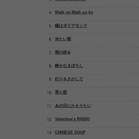
Walk on,Walk on by
瞳はダイアモンド
冷たい雨
雨の街を
静かなまぼろし
灯りをさがして
罪と罰
あの日にかえりたい
Valentine's RADIO
CHINESE SOUP