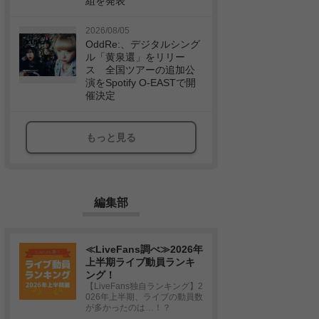
組を発表
2026/08/05
OddRe:、デジタルシング
ル「黄泉還」をリリー
ス 全国ツアーの追加公
演をSpotify O-EASTで開
催決定
もっと見る
編集部
≪LiveFans調べ≫2026年
上半期ライブ動員ランキ
ング！
【LiveFans独自ランキング】2
026年上半期、ライブの動員数
が多かったのは…！？