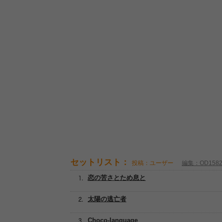
セットリスト：
投稿：ユーザー
編集：OD158
恋の苦さとため息と
太陽の逃亡者
Choco-language