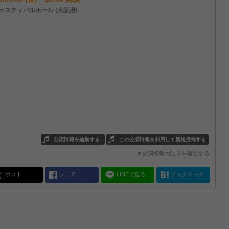
ェスティバルホール (大阪府)
公演情報を編集する
この公演情報を利用して新規投稿する
▼公演情報の誤りを報告する
ポスト
シェア
LINEで送る
ブックマーク