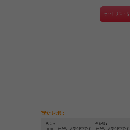
セットリスト
観たレポ：
男女比：
年齢層：
ただいま受付中です
ただいま受付中です