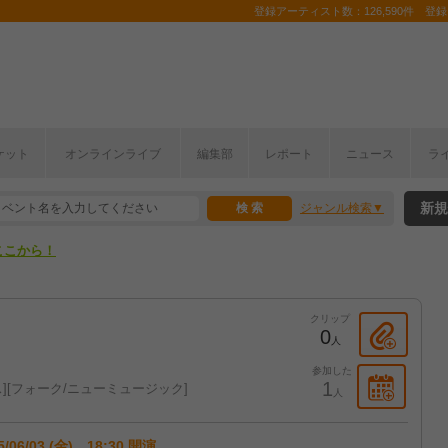
登録アーティスト数：126,590件 登録コ
ケット
オンラインライブ
編集部
レポート
ニュース
ラ
ここから！
新規
ジャンル検索
上半期編発表！
ここから！
上半期編発表！
クリップ
0
人
参加した
1
ス
フォーク/ニューミュージック
人
5/06/03 (金) 18:30 開演