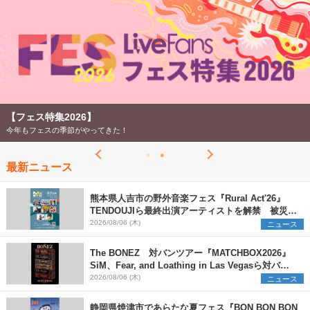
【フェス特集2026】
今年もフェスの季節がやってきた！
最新ニュース
熊本県人吉市の野外音楽フェス『Rural Act'26』
TENDOUJIら最終出演アーティストを解禁 被災地
支援プロジェクトの始動も発表
2026/08/06 (木)
ニュース
The BONEZ 対バンツアー『MATCHBOX2026』
SiM、Fear, and Loathing in Las Vegasら対バン
アーティストを一斉解禁
2026/08/06 (木)
ニュース
静岡県焼津市であらたな夏フェス『BON BON BON