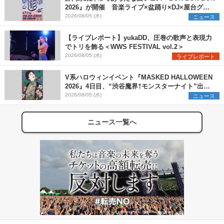
2026』が開催 音楽ライブ×盆踊り×DJ×屋台グル
メ×ランタンナイトで彩る2日間
2026/08/05 (水)
ニュース
【ライブレポート】yukaDD、圧巻の歌声と表現力
でトリを飾る＜WWS FESTIVAL vol.2＞
2026/08/05 (水)
ライブレポート
V系ハロウィンイベント『MASKED HALLOWEEN
2026』4日目、“渋谷魔界†モンスターナイト”出演6
組を発表
2026/08/05 (水)
ニュース
ニュース一覧へ