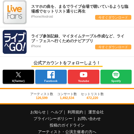
スマホの曲を、まるでライブ会場で聴いているような臨
場感でセットリスト通りに再生
iPhone/Android
今すぐダウンロード
ライブ参加記録、マイタイムテーブル作成など、ライ
ブ・フェスへ行くためのナビアプリ
iPhone
今すぐダウンロード
公式アカウントをフォローしよう！
X(Twitter)
Facebook
Youtube
Spotify
アーティスト数
コンサート数
セットリスト数
126,599
1,492,534
472,220
お知らせ
｜
ヘルプ
｜
利用規約
｜
運営会社
プライバシーポリシー
｜
お問い合わせ
投稿のガイドライン
アーティスト・公演主催者の方へ