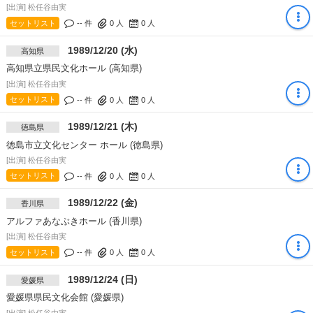
[出演] 松任谷由実
セットリスト
-- 件
0
人
0
人
1989/12/20 (水)
高知県
高知県立県民文化ホール (高知県)
[出演] 松任谷由実
セットリスト
-- 件
0
人
0
人
1989/12/21 (木)
徳島県
徳島市立文化センター ホール (徳島県)
[出演] 松任谷由実
セットリスト
-- 件
0
人
0
人
1989/12/22 (金)
香川県
アルファあなぶきホール (香川県)
[出演] 松任谷由実
セットリスト
-- 件
0
人
0
人
1989/12/24 (日)
愛媛県
愛媛県県民文化会館 (愛媛県)
[出演] 松任谷由実