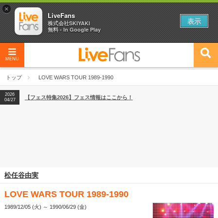
×
LiveFans
表示
株式会社SKIYAKI
無料 - In Google Play
MENU
2026
【フェス特集2026】フェス情報はここから！
04/27
トップ
LOVE WARS TOUR 1989-1990
2026
【ライブ動員ランキング】2026年上半期編発表！
07/28
2026
【フェス特集2026】フェス情報はここから！
04/27
2026
【ライブ動員ランキング】2026年上半期編発表！
07/28
松任谷由実
LOVE WARS TOUR 1989-1990
1989/12/05 (火) ～ 1990/06/29 (金)