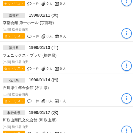
セットリスト
-- 件
0
人
0
人
1990/01/11 (木)
京都府
京都会館 第一ホール (京都府)
[出演] 松任谷由実
セットリスト
-- 件
0
人
0
人
1990/01/13 (土)
福井県
フェニックス・プラザ (福井県)
[出演] 松任谷由実
セットリスト
-- 件
0
人
0
人
1990/01/14 (日)
石川県
石川厚生年金会館 (石川県)
[出演] 松任谷由実
セットリスト
-- 件
0
人
1
人
1990/01/17 (水)
和歌山県
和歌山県民文化会館 (和歌山県)
[出演] 松任谷由実