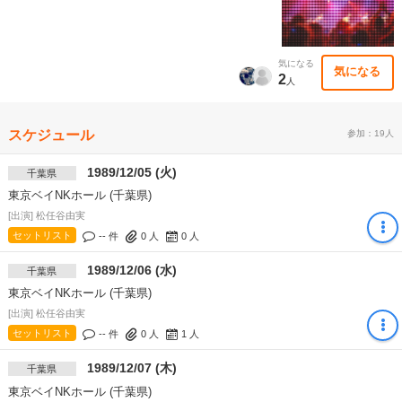
気になる
気になる
2
人
スケジュール
参加：19人
1989/12/05 (火)
千葉県
東京ベイNKホール (千葉県)
[出演] 松任谷由実
セットリスト
-- 件
0
人
0
人
1989/12/06 (水)
千葉県
東京ベイNKホール (千葉県)
[出演] 松任谷由実
セットリスト
-- 件
0
人
1
人
1989/12/07 (木)
千葉県
東京ベイNKホール (千葉県)