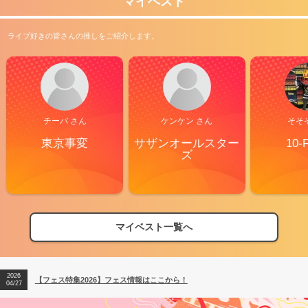
マイベスト
ライブ好きの皆さんの推しをご紹介します。
チーバ さん
ケンケン さん
そそ
東京事変
サザンオールスター
10-
ズ
マイベスト一覧へ
2026
【フェス特集2026】フェス情報はここから！
04/27
2026
【ライブ動員ランキング】2026年上半期編発表！
07/28
2026
【フェス特集2026】フェス情報はここから！
04/27
2026
【ライブ動員ランキング】2026年上半期編発表！
07/28