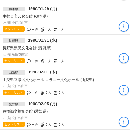
1990/01/29 (月)
栃木県
宇都宮市文化会館 (栃木県)
[出演] 松任谷由実
セットリスト
-- 件
0
人
0
人
1990/01/31 (水)
長野県
長野県県民文化会館 (長野県)
[出演] 松任谷由実
セットリスト
-- 件
0
人
0
人
1990/02/01 (木)
山梨県
山梨県立県民文化ホール コラニー文化ホール (山梨県)
[出演] 松任谷由実
セットリスト
-- 件
0
人
0
人
1990/02/05 (月)
愛知県
豊橋勤労福祉会館 (愛知県)
[出演] 松任谷由実
セットリスト
-- 件
0
人
0
人