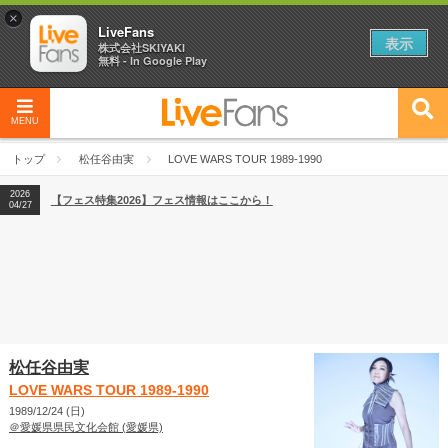
×
LiveFans
表示
株式会社SKIYAKI
無料 - In Google Play
MENU
2026
【フェス特集2026】フェス情報はここから！
04/27
トップ
松任谷由実
LOVE WARS TOUR 1989-1990
2026
【ライブ動員ランキング】2026年上半期編発表！
07/28
2026
【フェス特集2026】フェス情報はここから！
04/27
2026
【ライブ動員ランキング】2026年上半期編発表！
07/28
松任谷由実
LOVE WARS TOUR 1989-1990
1989/12/24 (日)
＠愛媛県県民文化会館 (愛媛県)