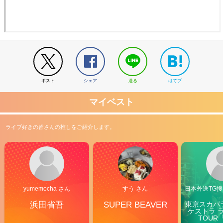
ポスト
シェア
送る
はてブ
マイベスト
ライブ好きの皆さんの推しをご紹介します。
yumemocha さん
すう さん
日本外送TG搜@
浜田省吾
SUPER BEAVER
東京スカパ
ケストラ 
TOUR「V