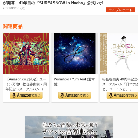
が開幕 41年目の『SURF&SNOW in Naeba』公式レポ
2021/03/30 (火)
ライブレポート
関連商品
【Amazon.co.jp限定】ユー
Wormhole / Yumi AraI (通常
松任谷由実 40周年記念
ミン万歳! ~松任谷由実50周
盤)
ストアルバム「日本の
年記念ベストアルバム~ (初
と、ユーミンと。」-
回限…
GOLD DISC Editi…