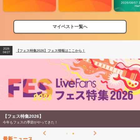
Carn
2026/08/07 
Ha
マイベスト一覧へ
2026
【フェス特集2026】フェス情報はここから！
04/27
2026
【ライブ動員ランキング】2026年上半期編発表！
07/28
2026
【フェス特集2026】フェス情報はここから！
04/27
2026
【ライブ動員ランキング】2026年上半期編発表！
07/28
【フェス特集2026】
今年もフェスの季節がやってきた！
最新ニュース