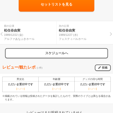
セットリストを見る
前の公演
次の公演
松任谷由実
松任谷由実
1989/12/22 (金)
1989/12/27 (水)
アルファあなぶきホール
フェスティバルホール
スケジュールへ
レビュー/観たレポ
投稿
(--件)
男女比
年齢層
グッズの待ち時間
ただいま受付中です
ただいま受付中です
ただいま受付中です
[---／---]
[---／---]
[---／---]
※掲載されている情報は投稿されたデータを集計したもので、実際のライブとは異なる場合があ
ります。
レビューはまだ投稿されていません。