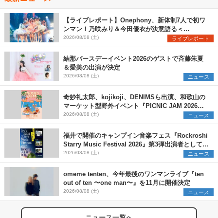
【ライブレポート】Onephony、新体制7人で初ワ
ンマン！乃咲みり＆今田優衣が決意語る＜
Onephony新体制1st Oneman Live はじまりの夏
2026/08/08 (土)
ライブレポート
＞
結那バースデーイベント2026のゲストで斉藤朱夏
＆愛美の出演が決定
2026/08/08 (土)
ニュース
奇妙礼太郎、kojikoji、DENIMSら出演、和歌山の
マーケット型野外イベント『PICNIC JAM 2026』
早割チケット発売開始
2026/08/08 (土)
ニュース
福井で開催のキャンプイン音楽フェス『Rockroshi
Starry Music Festival 2026』第3弾出演者として
SCOOBIE DO、かりゆし58、Reiを発表
2026/08/08 (土)
ニュース
omeme tenten、今年最後のワンマンライブ『ten
out of ten 〜one man〜』を11月に開催決定
2026/08/08 (土)
ニュース
ニュース一覧へ