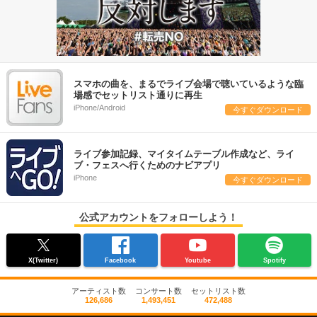
スマホの曲を、まるでライブ会場で聴いているような臨
場感でセットリスト通りに再生
iPhone/Android
今すぐダウンロード
ライブ参加記録、マイタイムテーブル作成など、ライ
ブ・フェスへ行くためのナビアプリ
iPhone
今すぐダウンロード
公式アカウントをフォローしよう！
X(Twitter)
Facebook
Youtube
Spotify
アーティスト数
コンサート数
セットリスト数
126,686
1,493,451
472,488