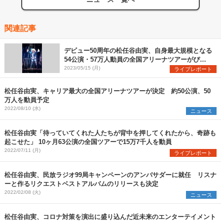
関連記事
デビュー50周年の松任谷由実、自身最大規模となる
54公演・57万人動員の全国アリーナツアーがぴあ
アリーナMMで開幕
2023/05/15 (月)
ライブレポート
松任谷由実、キャリア最大の全国アリーナツアーが決定 約50公演、50
万人を動員予定
2022/08/10 (水)
ニュース
松任谷由実「待っていてくれた人たちが背中を押してくれたから、奇跡も
起こせた」 10ヶ月63公演の全国ツアーで15万7千人を動員
2022/07/11 (月)
ライブレポート
松任谷由実、民放ラジオ99局キャンペーンのアンバサダーに就任 リスナ
ーと作るリクエストベストアルバムのリリースも決定
2022/02/08 (火)
ニュース
松任谷由実、コロナ対策を演出に盛り込んだ近未来のエンターテイメント