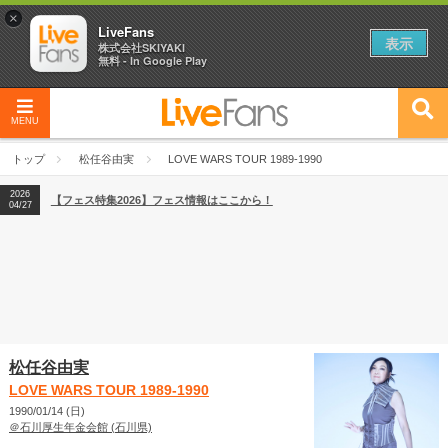
×
LiveFans
表示
株式会社SKIYAKI
無料 - In Google Play
MENU
2026
【フェス特集2026】フェス情報はここから！
04/27
トップ
松任谷由実
LOVE WARS TOUR 1989-1990
2026
【ライブ動員ランキング】2026年上半期編発表！
07/28
2026
【フェス特集2026】フェス情報はここから！
04/27
2026
【ライブ動員ランキング】2026年上半期編発表！
07/28
松任谷由実
LOVE WARS TOUR 1989-1990
1990/01/14 (日)
＠石川厚生年金会館 (石川県)