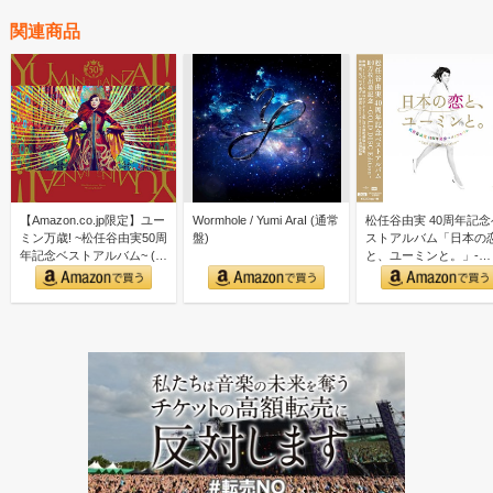
関連商品
【Amazon.co.jp限定】ユー
Wormhole / Yumi AraI (通常
松任谷由実 40周年記念
ミン万歳! ~松任谷由実50周
盤)
ストアルバム「日本の
年記念ベストアルバム~ (初
と、ユーミンと。」-
回限…
GOLD DISC Editi…