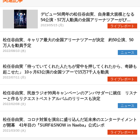
デビュー50周年の松任谷由実、自身最大規模となる
54公演・57万人動員の全国アリーナツアーがぴあ
アリーナMMで開幕
2023/05/15 (月)
ライブレポート
松任谷由実、キャリア最大の全国アリーナツアーが決定 約50公演、50
万人を動員予定
2022/08/10 (水)
ニュース
松任谷由実「待っていてくれた人たちが背中を押してくれたから、奇跡も
起こせた」 10ヶ月63公演の全国ツアーで15万7千人を動員
2022/07/11 (月)
ライブレポート
松任谷由実、民放ラジオ99局キャンペーンのアンバサダーに就任 リスナ
ーと作るリクエストベストアルバムのリリースも決定
2022/02/08 (火)
ニュース
松任谷由実、コロナ対策を演出に盛り込んだ近未来のエンターテイメント
が開幕 41年目の『SURF&SNOW in Naeba』公式レポ
2021/03/30 (火)
ライブレポート