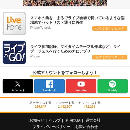
スマホの曲を、まるでライブ会場で聴いているような臨
場感でセットリスト通りに再生
iPhone/Android
今すぐダウンロード
ライブ参加記録、マイタイムテーブル作成など、ライ
ブ・フェスへ行くためのナビアプリ
iPhone
今すぐダウンロード
公式アカウントをフォローしよう！
X(Twitter)
Facebook
Youtube
Spotify
アーティスト数
コンサート数
セットリスト数
126,647
1,492,907
472,269
お知らせ
｜
ヘルプ
｜
利用規約
｜
運営会社
プライバシーポリシー
｜
お問い合わせ