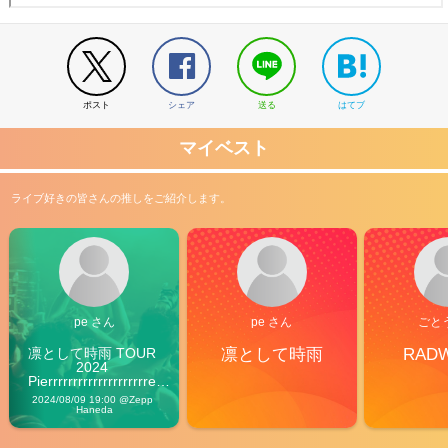
ポスト
シェア
送る
はてブ
マイベスト
ライブ好きの皆さんの推しをご紹介します。
pe さん
pe さん
ごと
凛として時雨 TOUR 
凛として時雨
RAD
2024 
Pierrrrrrrrrrrrrrrrrrrre 
Vibes
2024/08/09 19:00 @Zepp 
Haneda