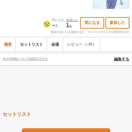
気になる
参加した
気になる
参加した
--
1
人
人
参加する(した)を登録すると、マイページでライブを管理できます
概要
セットリスト
会場
レビュー（--件）
▼公演情報について指摘/訂正する
編集する
セットリスト