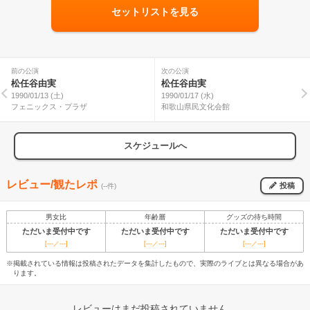
セットリストを見る
前の公演
次の公演
松任谷由実
松任谷由実
1990/01/13 (土)
1990/01/17 (水)
フェニックス・プラザ
和歌山県民文化会館
スケジュールへ
レビュー/観たレポ
投稿
(--件)
男女比
年齢層
グッズの待ち時間
ただいま受付中です
ただいま受付中です
ただいま受付中です
[---／---]
[---／---]
[---／---]
※掲載されている情報は投稿されたデータを集計したもので、実際のライブとは異なる場合があ
ります。
レビューはまだ投稿されていません。