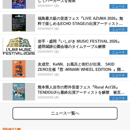
してパーカーズを発表
2026/08/07 (金)
ニュース
福島最大級の音楽フェス『LIVE AZUMA 2026』無
料で楽しめるECHO STAGEの出演アーティストを
発表
2026/08/07 (金)
ニュース
岩手・盛岡『いしがき MUSIC FESTIVAL 2026』
盛岡城跡公園会場のタイムテーブル解禁
2026/08/07 (金)
ニュース
友成空、KeNN、お風呂と街灯が出演、 SKID
ZERO主催『窓 -MINAMI WHEEL EDITION- 』開催
決定
2026/08/07 (金)
ニュース
熊本県人吉市の野外音楽フェス『Rural Act'26』
TENDOUJIら最終出演アーティストを解禁 被災地
支援プロジェクトの始動も発表
2026/08/06 (木)
ニュース
ニュース一覧へ
関連記事