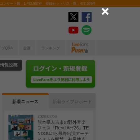
ンサート数：1,492,907件 登録セットリスト数：472,269件
イブQ&A
企画
ランキング
情報投稿
新着ニュース
新着ライブレポート
2026/08/06
熊本県人吉市の野外音楽
フェス『Rural Act'26』TE
NDOUJIら最終出演アーテ
ィストを解禁 被災地支