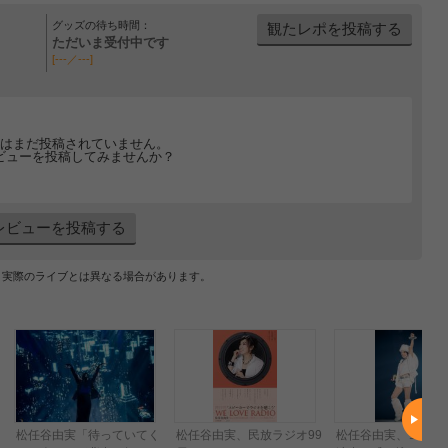
グッズの待ち時間：
観たレポを投稿する
ただいま受付中です
[---／---]
はまだ投稿されていません。
ビューを投稿してみませんか？
レビューを投稿する
、実際のライブとは異なる場合があります。
松任谷由実「待っていてく
松任谷由実、民放ラジオ99
松任谷由実、コロナ