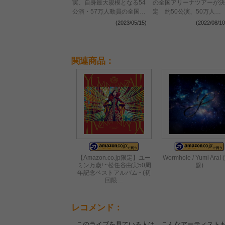
実、自身最大規模となる54
の全国アリーナツアーが決
公演・57万人動員の全国ア
定 約50公演、50万人を
リーナツアーがぴあアリー
動員予定
(2023/05/15)
(2022/08/10
ナMMで開幕
関連商品：
【Amazon.co.jp限定】ユー
Wormhole / Yumi AraI
ミン万歳! ~松任谷由実50周
盤)
年記念ベストアルバム~ (初
回限…
レコメンド：
このライブを見ている人は、こんなアーティスト