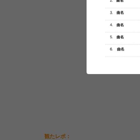
セットリスト
観たレポ：