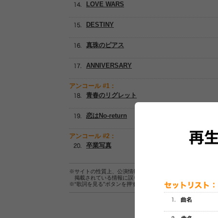
LOVE WARS
DESTINY
真珠のピアス
ANNIVERSARY
アンコール #1：
青春のリグレット
恋はNo-return
アンコール #2：
卒業写真
※サイトの性質上、公演情報およびセットリスト情報の正確
掲載されている情報に誤りがある場合は、
こちら
よりご連
※“歌詞を見る”ボタンを押すと、株式会社ページワンが運営