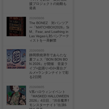
援プロジェクトの始動も
発表
2026/08/06
The BONEZ 対バンツア
ー『MATCHBOX2026』Si
M、Fear, and Loathing in
Las Vegasら対バンアーテ
ィストを一斉解禁
2026/08/05
静岡県焼津市であらたな
夏フェス『BON BON BO
N 2026』が開催 音楽ラ
イブ×盆踊り×DJ×屋台グ
ルメ×ランタンナイトで彩
る2日間
2026/08/05
V系ハロウィンイベント
『MASKED HALLOWEEN
2026』4日目、“渋谷魔界†
モンスターナイト”出演6