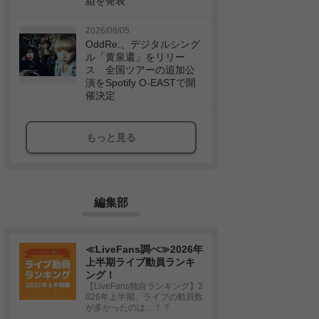
組を発表
2026/08/05
OddRe:、デジタルシング
ル「黄泉還」をリリー
ス 全国ツアーの追加公
演をSpotify O-EASTで開
催決定
もっと見る
編集部
≪LiveFans調べ≫2026年
上半期ライブ動員ランキ
ング！
【LiveFans独自ランキング】2
026年上半期、ライブの動員数
が多かったのは…！？