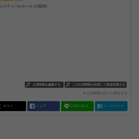
ェスティバルホール (大阪府)
公演情報を編集する
この公演情報を利用して新規投稿する
▼公演情報の誤りを報告する
ポスト
シェア
LINEで送る
ブックマーク