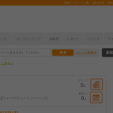
登録アーティスト数：126,647件 登録コ
ケット
オンラインライブ
編集部
レポート
ニュース
ラ
ここから！
新規
ジャンル検索
上半期編発表！
ここから！
上半期編発表！
クリップ
0
人
参加した
0
ス
フォーク/ニューミュージック
人
9/12/28 (木)