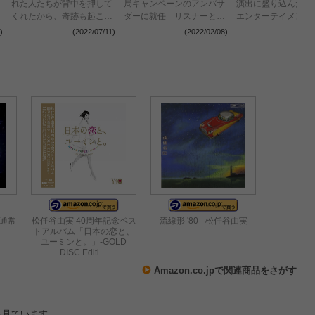
れた人たちが背中を押して
局キャンペーンのアンバサ
演出に盛り込んだ近
くれたから、奇跡も起こせ
ダーに就任 リスナーと作
エンターテイメント
た」 10ヶ月63公演の全国
るリクエストベストアルバ
幕 41年目の
)
(2022/07/11)
(2022/02/08)
(2021
ツアーで15万7千人を動員
ムのリリースも決定
『SURF&SNOW in
Naeba』公式レポ
 (通常
松任谷由実 40周年記念ベス
流線形 '80 - 松任谷由実
トアルバム「日本の恋と、
ユーミンと。」-GOLD
DISC Editi…
Amazon.co.jpで関連商品をさがす
も見ています。