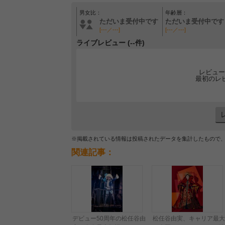
男女比：
年齢層：
ただいま受付中です
ただいま受付中です
[---／---]
[---／---]
ライブレビュー (--件)
レビュー
最初のレ
※掲載されている情報は投稿されたデータを集計したもので
関連記事：
デビュー50周年の松任谷由
松任谷由実、キャリア最大