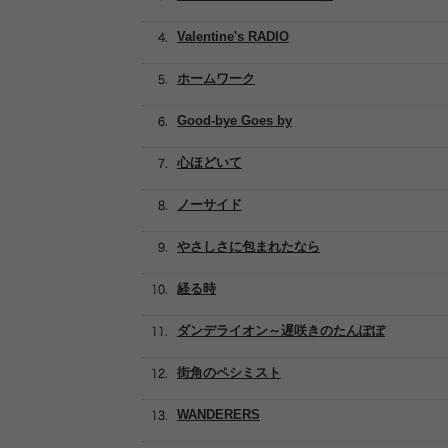
Valentine's RADIO
ホームワーク
Good-bye Goes by
心ほどいて
ノーサイド
やさしさに包まれたなら
経る時
ダンデライオン～遅咲きのたんぽぽ
街角のペシミスト
WANDERERS