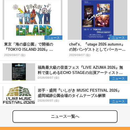
ニュース
ニュース
東京「海の森公園」で開催の
chef’s、『utage 2026 autumn』
『TOKYO ISLAND 2026』
の対バンゲストとしてパーカーズ
BIGMAMA、flumpoolら第3弾出
を発表
2026/08/07 (金)
2026/08/07 (金)
演者7組を発表 ワークショッ
プ・アート出展者を募集
福島最大級の音楽フェス『LIVE AZUMA 2026』無
料で楽しめるECHO STAGEの出演アーティストを
発表
2026/08/07 (金)
ニュース
岩手・盛岡『いしがき MUSIC FESTIVAL 2026』
盛岡城跡公園会場のタイムテーブル解禁
2026/08/07 (金)
ニュース
ニュース一覧へ