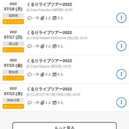
2022
くるりライブツアー2022
07/18 (月)
@ Zepp Fukuoka (福岡県) 18:00
福岡県
-- 件
1
人
2
人
セットリスト
2022
くるりライブツアー2022
07/17 (日)
@ CRAZYMAMA KINGDOM (岡山県) 18:00
岡山県
-- 件
1
人
3
人
セットリスト
2022
くるりライブツアー2022
07/15 (金)
@ Zepp Nagoya (愛知県) 19:00
愛知県
-- 件
2
人
5
人
セットリスト
2022
くるりライブツアー2022
07/13 (水)
@ CLUB CITTA'川崎 (神奈川県) 19:00
神奈川県
-- 件
1
人
5
人
セットリスト
もっと見る