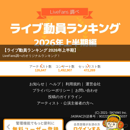
【ライブ動員ランキング 2026年上半期】
LiveFans調べのオリジナルランキング！
アーティスト数
コンサート数
セットリスト数
126,647
1,492,907
472,269
お知らせ
｜
ヘルプ
｜
利用規約
｜
運営会社
プライバシーポリシー
｜
お問い合わせ
投稿のガイドライン
アーティスト・公演主催者の方へ
(C) 2021- SKIYAKI Inc.
JASRAC許諾番号：9022255001Y45037